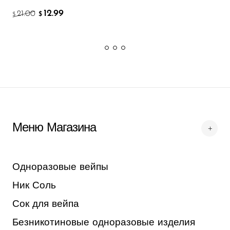
FreeMax
12.99
21.00
$
$
Geek Bar
Glamee
Happy Stiks
HERO
Hi-Drip
Hulk Hogan
Меню Магазина
Humble
Hyde
Одноразовые вейпы
Hyppe
Ник Соль
Hyve
Сок для вейпа
HQD
Безникотиновые одноразовые изделия