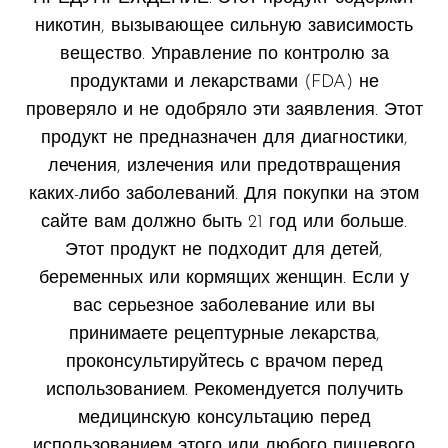
Memers
никотин, вызывающее сильную зависимость
вещество. Управление по контролю за
Milli Bar
продуктами и лекарствами (FDA) не
Monster Bar
проверяло и не одобряло эти заявления. Этот
Monster Vape Labs
продукт не предназначен для диагностики,
лечения, излечения или предотвращения
MTRX
каких-либо заболеваний. Для покупки на этом
Naked
сайте вам должно быть 21 год или больше.
Nexa
Этот продукт не подходит для детей,
беременных или кормящих женщин. Если у
NIKO Bar
вас серьезное заболевание или вы
North
принимаете рецептурные лекарства,
Off-Stamp
проконсультируйтесь с врачом перед
использованием. Рекомендуется получить
Olit Hookah
медицинскую консультацию перед
Orion
использованием этого или любого пищевого