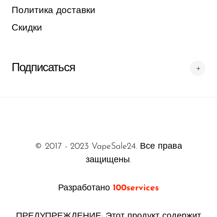
Ijoy
Политика доставки
JNR
Скидки
Juice Head
KangVAPE
Подписаться
Kado Bar
Kartel Vapes
KROS
Lost Angel
© 2017 - 2023 VapeSale24. Все права
Lost Mary
защищены.
Lost Vape
Разработано
100services
Lucid Charge
Luffbar
ПРЕДУПРЕЖДЕНИЕ: Этот продукт содержит