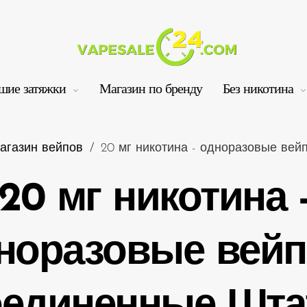
шие затяжки
Магазин по бренду
Без никотина
агазин вейпов
/
20 мг никотина - одноразовые вей
20 мг никотина 
Ко
норазовые вейп
единенные Шт