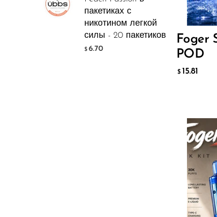
15.8
$
Hyve
пакетиках с
HQD
никотином легкой
ДОБАВ
силы - 20 пакетиков
Foger 
Ijoy
6.70
$
POD
JNR
15.81
$
Juice Head
KangVAPE
Kado Bar
Kartel Vapes
KROS
Lost Angel
Lost Mary
Flavor
Lost Vape