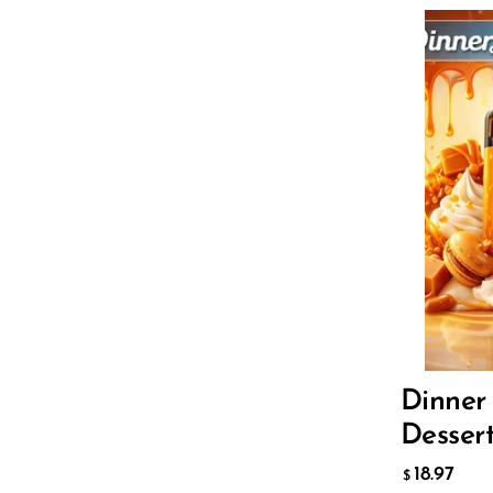
UWELL
VapMod
VIHO
Voom
Flavor
Vozol
Yo Bar
YOXY
18.9
$
Yovo
Zovoo by Voopoo Dragbar
ДОБАВ
Dinner
Desser
18.97
$