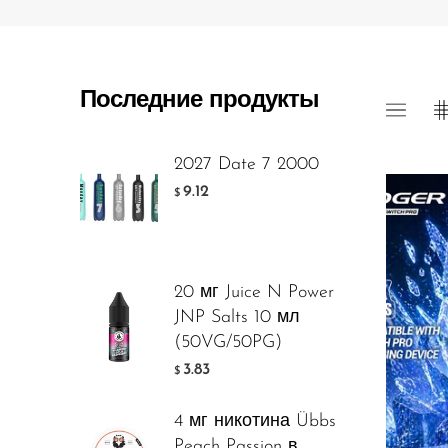
Foger
FreeMax
Последние продукты
Geek Bar
Glamee
2027 Date 7 2000
Happy Stiks
9.12
$
HERO
Hi-Drip
20 мг Juice N Power
Hulk Hogan
JNP Salts 10 мл
Humble
(50VG/50PG)
Flavor
3.83
$
Hyde
Hyppe
4 мг никотина Übbs
Peach Passion в