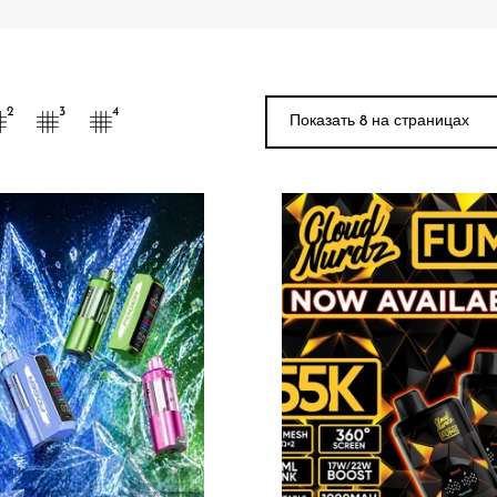
Показать 9 на стра
2
3
4
Flavor