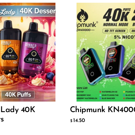
Flavor
7
14.50
$
ИТЬ В КОРЗИНУ
ДОБАВИТЬ В КОРЗИНУ
 Lady 40K
Chipmunk KN400
ts
14.50
$