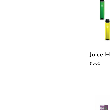
Olit Hookah
Flavor
Orion
OXBAR
Pachamama
5.6
$
Packspod
PHUN
ДОБАВ
Juice 
Pillow Talk
5.60
$
PYRO
Raz
RifBar
REIGN BAR
ROMO