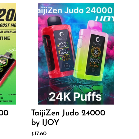
Flavor
17.60
$
ДОБАВИТЬ В КОРЗИНУ
00
TaijiZen Judo 24000
by IJOY
17.60
$