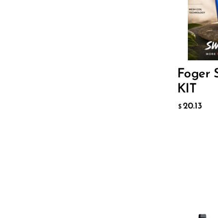
Lucid Charge
Luffbar
20.
$
Memers
Milli Bar
ДОБАВ
Foger 
Monster Bar
KIT
Monster Vape Labs
20.13
$
MTRX
Naked
Nexa
NIKO Bar
North
Off-Stamp