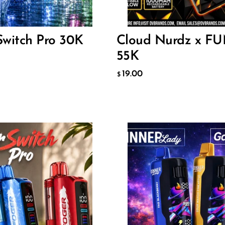
1
19.00
$
ИТЬ В КОРЗИНУ
ДОБАВИТЬ В КОРЗИНУ
Switch Pro 30K
Cloud Nurdz x FU
55K
19.00
$
Flavor