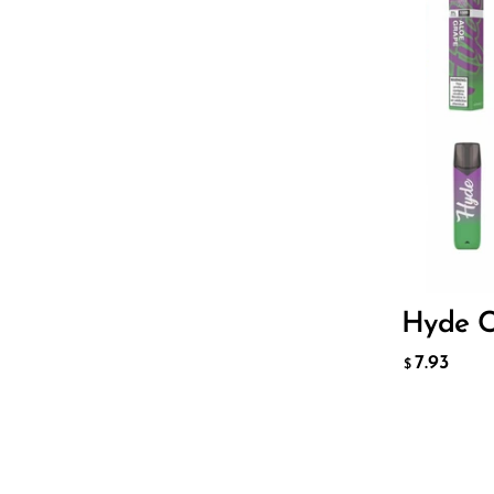
Sigelei
Smarter AirPuffs
SMOK
Flavor
Snoopy Smoke
Snowwolf
7.93
$
So Soul
Space Mary
ДОБАВ
Hyde C
Spree Bar
7.93
Suonon
$
Suorin
SWFT
TWIST