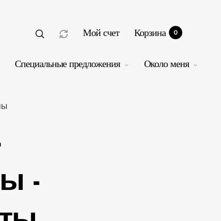
Мой счет
Корзина
0
Специальные предложения
Около меня
пы
-
рзина
0
ы -
аты