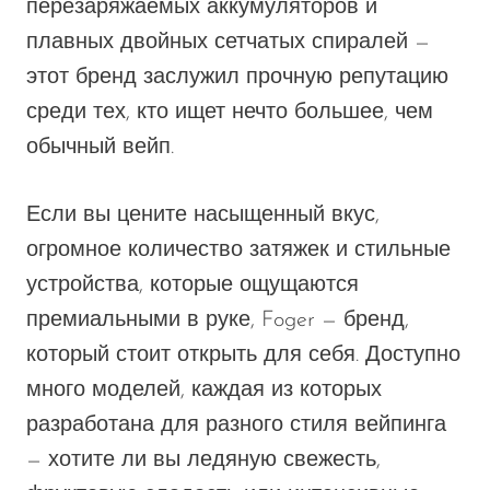
VapMod
перезаряжаемых аккумуляторов и
плавных двойных сетчатых спиралей —
VIHO
этот бренд заслужил прочную репутацию
Voom
среди тех, кто ищет нечто большее, чем
Vozol
обычный вейп.
Yo Bar
YOXY
Если вы цените насыщенный вкус,
огромное количество затяжек и стильные
Yovo
устройства, которые ощущаются
Zovoo by Voopoo
премиальными в руке, Foger — бренд,
Dragbar
который стоит открыть для себя. Доступно
много моделей, каждая из которых
разработана для разного стиля вейпинга
— хотите ли вы ледяную свежесть,