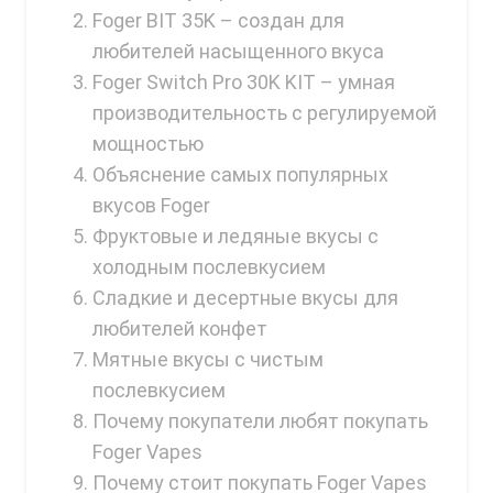
Foger BIT 35K – создан для
OXBAR
любителей насыщенного вкуса
Pachamama
Foger Switch Pro 30K KIT – умная
Packspod
производительность с регулируемой
мощностью
PHUN
Объяснение самых популярных
Pillow Talk
вкусов Foger
Фруктовые и ледяные вкусы с
PYRO
холодным послевкусием
Raz
Сладкие и десертные вкусы для
RifBar
любителей конфет
Мятные вкусы с чистым
REIGN BAR
послевкусием
ROMO
Почему покупатели любят покупать
Sigelei
Foger Vapes
Почему стоит покупать Foger Vapes
Smarter AirPuffs