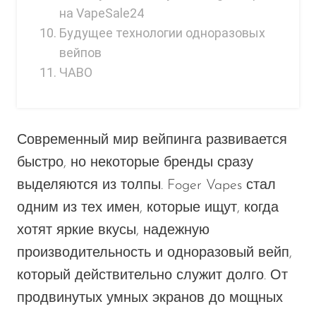
на VapeSale24
SMOK
Будущее технологии одноразовых
Snoopy Smoke
вейпов
ЧАВО
Snowwolf
So Soul
Space Mary
Современный мир вейпинга развивается
Spree Bar
быстро, но некоторые бренды сразу
Suonon
выделяются из толпы. Foger Vapes стал
одним из тех имен, которые ищут, когда
Suorin
хотят яркие вкусы, надежную
SWFT
производительность и одноразовый вейп,
TWIST
который действительно служит долго. От
UWELL
продвинутых умных экранов до мощных