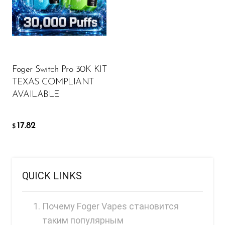
Memers
Milli Bar
17.82
$
Monster Bar
ДОБАВИТЬ В КОРЗИНУ
Monster Vape Labs
Foger Switch Pro 30K KIT
TEXAS COMPLIANT
MTRX
AVAILABLE
Naked
Nexa
17.82
$
NIKO Bar
North
QUICK LINKS
Off-Stamp
Olit Hookah
Почему Foger Vapes становится
Orion
таким популярным