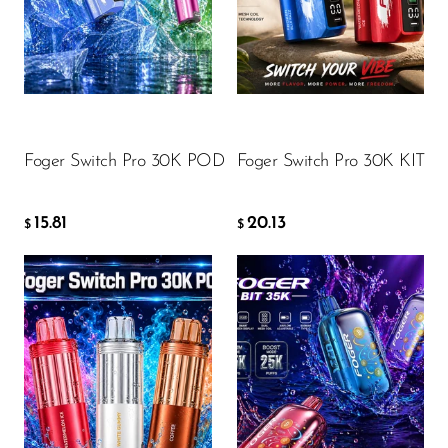
FreeMax
Geek Bar
15.81
20.13
$
$
Glamee
Happy Stiks
ДОБАВИТЬ В КОРЗИНУ
ДОБАВИТЬ В КОРЗИНУ
HERO
Foger Switch Pro 30K POD
Foger Switch Pro 30K KIT
Hi-Drip
15.81
20.13
$
$
Hulk Hogan
Humble
Hyde
Hyppe
Hyve
Flavor
Flavor
HQD