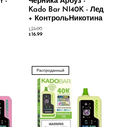
t -
Черника Арбуз -
Kado Bar NI40K - Лед
+ Контроль
Никотина
25.00
$
16.99
$
Распроданный