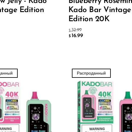
w Jelly - Kado
Blueberry Rosemin
ntage Edition
Kado Bar Vintage
Edition 20K
32.99
$
16.99
$
данный
Распроданный