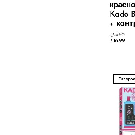
красно
UWELL
Kado B
VapMod
+ конт
VIHO
25.00
$
16.99
$
Voom
Vozol
Yo Bar
YOXY
Распро
Yovo
Zovoo by Voopoo Dragbar