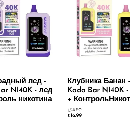
радный лед -
Клубника Банан 
ar NI40K - лед
Kado Bar NI40K -
роль никотина
+ Контроль
Нико
25.00
$
16.99
$