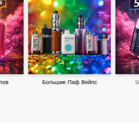
пов
Большие Паф Вейпс
5