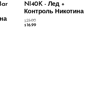
Bar
NI40K - Лед +
Контроль Никотина
на
25.00
$
16.99
$