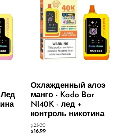
-
Охлажденный алоэ
 Лед
манго - Kado Bar
тина
NI40K - лед +
контроль никотина
25.00
$
16.99
$