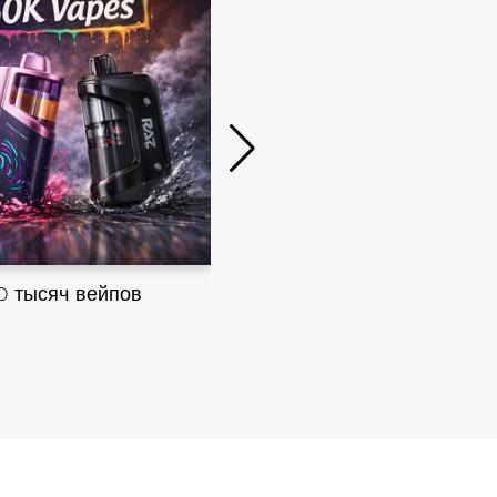
40K Вейпы
0 тысяч вейпов