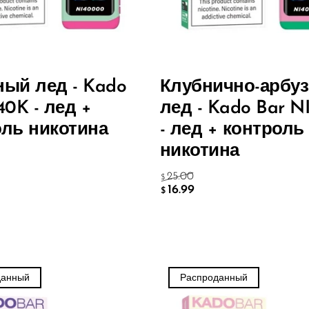
ный лед - Kado
Клубнично-арбу
40K - лед +
лед - Kado Bar N
оль никотина
- лед + контроль
никотина
25.00
$
16.99
$
данный
Распроданный