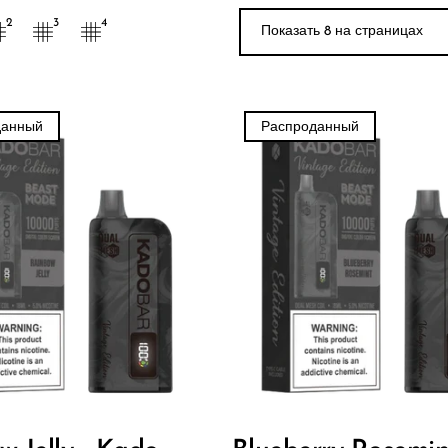
Показать 9 на стра
2
3
4
данный
Распроданный