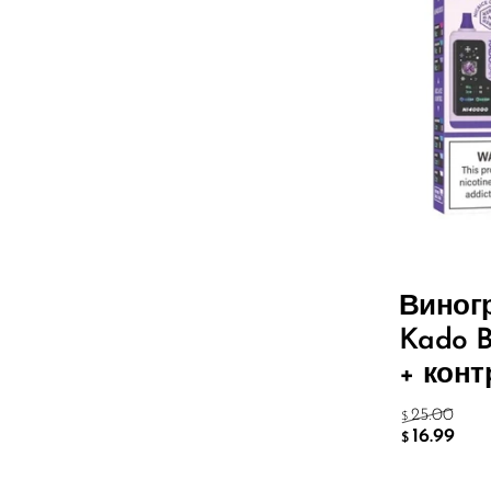
Olit Hookah
Orion
OXBAR
Pachamama
Packspod
PHUN
Pillow Talk
Виног
PYRO
Kado B
Raz
+ конт
RifBar
25.00
$
16.99
REIGN BAR
$
ROMO