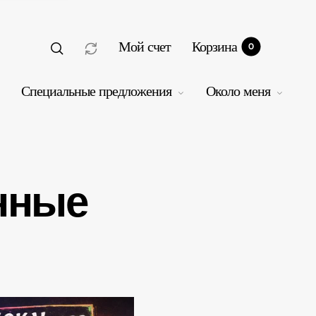
Мой счет
Корзина
0
Специальные предложения
Около меня
нные
рзина
0