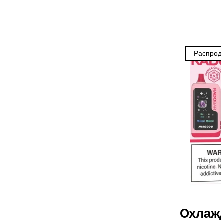
Sigelei
Smarter AirPuffs
SMOK
Распро
Snoopy Smoke
Snowwolf
So Soul
Space Mary
Spree Bar
Suonon
Suorin
SWFT
Охлаж
TWIST