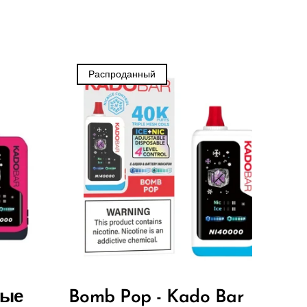
Распроданный
дые
Bomb Pop - Kado Bar