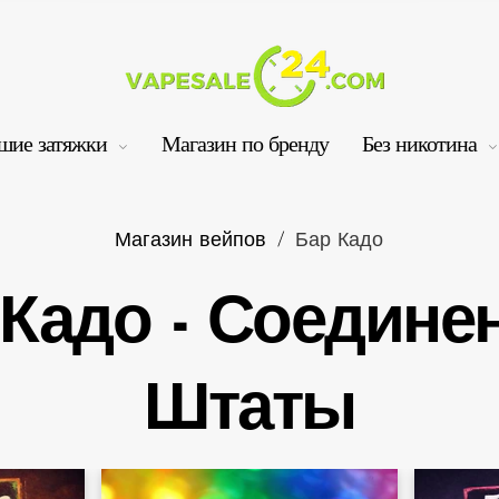
шие затяжки
Магазин по бренду
Без никотина
Магазин вейпов
/
Бар Кадо
 Кадо - Соедине
Ко
Штаты