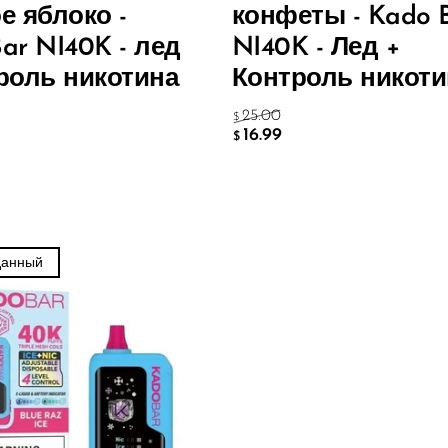
е яблоко -
конфеты - Kado 
ar NI40K - лед
NI40K - Лед +
роль никотина
Контроль никоти
25.00
$
16.99
$
данный