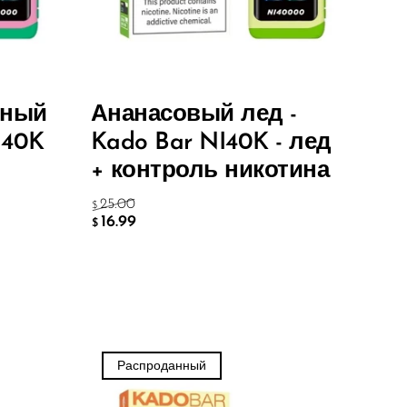
зный
Ананасовый лед -
I40K
Kado Bar NI40K - лед
+ контроль никотина
25.00
$
16.99
$
Распроданный