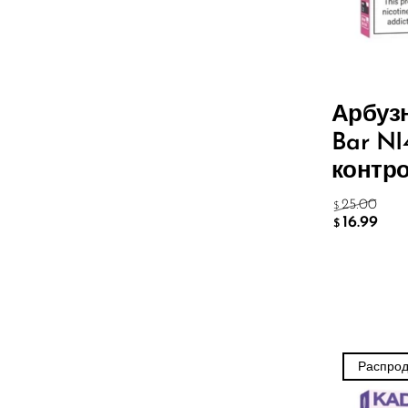
Lucid Charge
Luffbar
Memers
Арбуз
Milli Bar
Bar NI
Monster Bar
контр
Monster Vape Labs
25.00
$
MTRX
16.99
$
Naked
Nexa
NIKO Bar
North
Распро
Off-Stamp