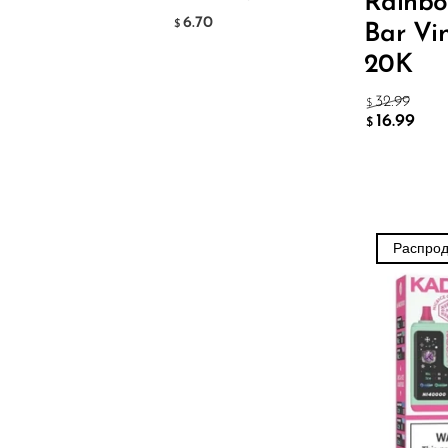
Rainbo
Hyve
6.70
$
Bar Vi
HQD
20K
Ijoy
32.99
$
JNR
16.99
$
Juice Head
KangVAPE
Kado Bar
Распро
Kartel Vapes
KROS
Lost Angel
Lost Mary
Lost Vape