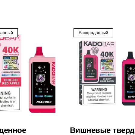
данный
Распроданный
денное
Вишневые твер