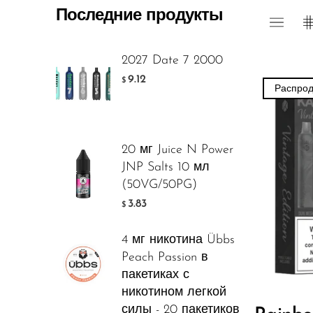
Последние продукты
Foger
FreeMax
2027 Date 7 2000
Geek Bar
9.12
$
Распро
Glamee
Happy Stiks
20 мг Juice N Power
HERO
JNP Salts 10 мл
Hi-Drip
(50VG/50PG)
3.83
$
Hulk Hogan
Humble
4 мг никотина Übbs
Peach Passion в
Hyde
пакетиках с
Hyppe
никотином легкой
силы - 20 пакетиков