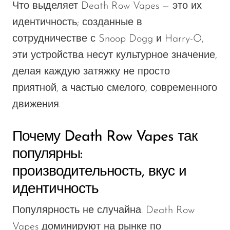
Что выделяет Death Row Vapes — это их
SMOK
идентичность; созданные в
Snoopy Smoke
сотрудничестве с Snoop Dogg и Harry-O,
эти устройства несут культурное значение,
Snowwolf
делая каждую затяжку не просто
So Soul
приятной, а частью смелого, современного
Space Mary
движения.
Spree Bar
Suonon
Почему Death Row Vapes так
популярны:
Suorin
производительность, вкус и
SWFT
идентичность
TWIST
Популярность не случайна. Death Row
UWELL
Vapes доминируют на рынке по