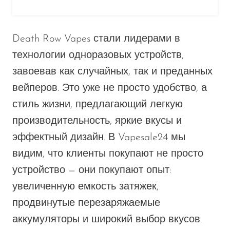
OXBAR
Pachamama
Death Row Vapes стали лидерами в
Packspod
технологии одноразовых устройств,
завоевав как случайных, так и преданных
PHUN
вейперов. Это уже не просто удобство, а
Pillow Talk
стиль жизни, предлагающий легкую
PYRO
производительность, яркие вкусы и
Raz
эффектный дизайн. В Vapesale24 мы
RifBar
видим, что клиенты покупают не просто
REIGN BAR
устройство — они покупают опыт:
увеличенную емкость затяжек,
ROMO
продвинутые перезаряжаемые
Sigelei
аккумуляторы и широкий выбор вкусов.
Smarter AirPuffs