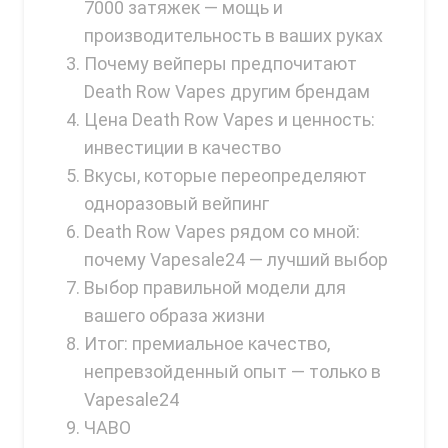
7000 затяжек — мощь и
Memers
производительность в ваших руках
Milli Bar
Почему вейперы предпочитают
Death Row Vapes другим брендам
Monster Bar
Цена Death Row Vapes и ценность:
Monster Vape Labs
инвестиции в качество
MTRX
Вкусы, которые переопределяют
одноразовый вейпинг
Naked
Death Row Vapes рядом со мной:
Nexa
почему Vapesale24 — лучший выбор
NIKO Bar
Выбор правильной модели для
вашего образа жизни
North
Итог: премиальное качество,
Off-Stamp
непревзойденный опыт — только в
Olit Hookah
Vapesale24
ЧАВО
Orion