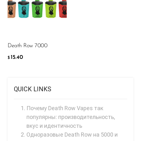
Ijoy
15.40
$
JNR
Juice Head
ДОБАВИТЬ В КОРЗИНУ
KangVAPE
Death Row 7000
Kado Bar
15.40
$
Kartel Vapes
KROS
Lost Angel
QUICK LINKS
Lost Mary
Почему Death Row Vapes так
Lost Vape
популярны: производительность,
Lucid Charge
вкус и идентичность
Одноразовые Death Row на 5000 и
Luffbar