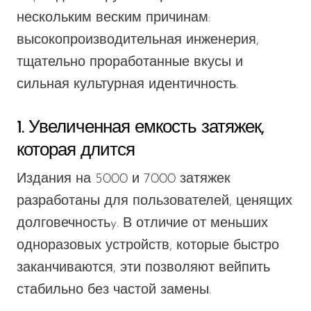
VapMod
нескольким веским причинам:
VIHO
высокопроизводительная инженерия,
Voom
тщательно проработанные вкусы и
Vozol
сильная культурная идентичность.
Yo Bar
1. Увеличенная емкость затяжек,
YOXY
которая длится
Yovo
Издания на 5000 и 7000 затяжек
Zovoo by Voopoo
разработаны
для пользователей, ценящих
Dragbar
долговечность
y.
В отличие от меньших
одноразовых устройств, которые быстро
заканчиваются, эти позволяют вейпить
стабильно без частой замены.