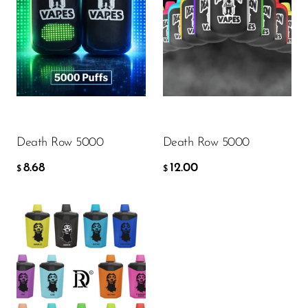
FreeMax
Geek Bar
Glamee
8.68
12.00
$
$
Happy Stiks
HERO
ДОБАВИТЬ В КОРЗИНУ
ДОБАВИТЬ В КОРЗИНУ
Hi-Drip
Death Row 5000
Death Row 5000
Hulk Hogan
8.68
12.00
$
$
Humble
Hyde
Hyppe
Flavor
Hyve
HQD