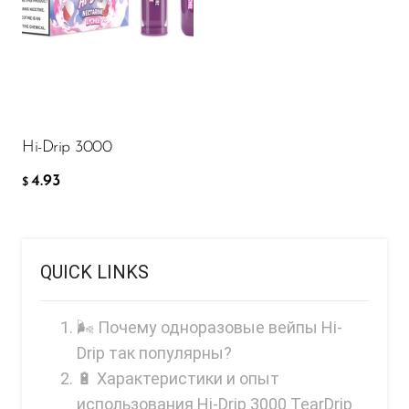
FreeMax
Geek Bar
4.93
$
Glamee
ДОБАВИТЬ В КОРЗИНУ
Happy Stiks
HERO
Hi-Drip 3000
Hi-Drip
4.93
$
Hulk Hogan
Humble
QUICK LINKS
Hyde
Hyppe
🌬️ Почему одноразовые вейпы Hi-
Hyve
Drip так популярны?
🔋 Характеристики и опыт
HQD
использования Hi-Drip 3000 TearDrip