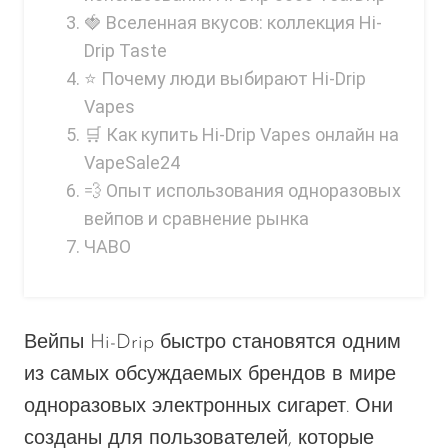
Ijoy
🍓 Вселенная вкусов: коллекция Hi-
JNR
Drip Taste
⭐ Почему люди выбирают Hi-Drip
Juice Head
Vapes
KangVAPE
🛒 Как купить Hi-Drip Vapes онлайн на
Kado Bar
VapeSale24
💨 Опыт использования одноразовых
Kartel Vapes
вейпов и сравнение рынка
KROS
ЧАВО
Lost Angel
Lost Mary
Вейпы Hi-Drip быстро становятся одним
Lost Vape
из самых обсуждаемых брендов в мире
Lucid Charge
одноразовых электронных сигарет. Они
Luffbar
созданы для пользователей, которые