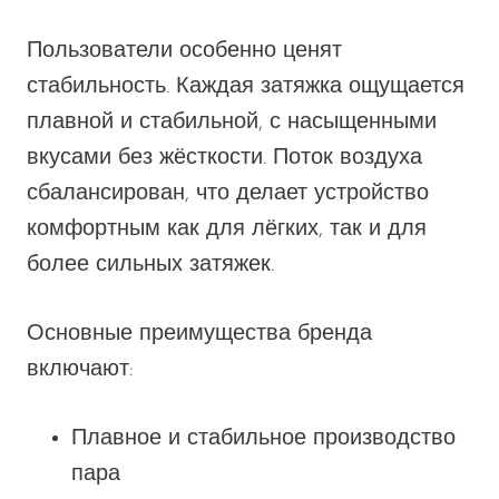
SMOK
Пользователи особенно ценят
Snoopy Smoke
стабильность. Каждая затяжка ощущается
плавной и стабильной, с насыщенными
Snowwolf
вкусами без жёсткости. Поток воздуха
So Soul
сбалансирован, что делает устройство
Space Mary
комфортным как для лёгких, так и для
Spree Bar
более сильных затяжек.
Suonon
Основные преимущества бренда
Suorin
включают:
SWFT
TWIST
Плавное и стабильное производство
UWELL
пара