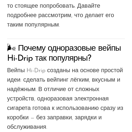
то стоящее попробовать. Давайте
OXBAR
подробнее рассмотрим, что делает его
Pachamama
таким популярным.
Packspod
PHUN
🌬️ Почему одноразовые вейпы
Pillow Talk
Hi-Drip так популярны?
PYRO
Вейпы Hi-Drip созданы на основе простой
Raz
идеи: сделать вейпинг лёгким, вкусным и
RifBar
надёжным. В отличие от сложных
REIGN BAR
устройств, одноразовая электронная
сигарета готова к использованию сразу из
ROMO
коробки — без заправки, зарядки и
Sigelei
обслуживания.
Smarter AirPuffs