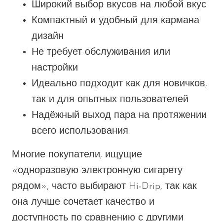
VapMod
Широкий выбор вкусов на любой вкус
VIHO
Компактный и удобный для кармана
дизайн
Voom
Не требует обслуживания или
Vozol
настройки
Yo Bar
Идеально подходит как для новичков,
YOXY
так и для опытных пользователей
Yovo
Надёжный выход пара на протяжении
всего использования
Zovoo by Voopoo
Dragbar
Многие покупатели, ищущие
«одноразовую электронную сигарету
рядом», часто выбирают Hi-Drip, так как
она лучше сочетает качество и
доступность по сравнению с другими