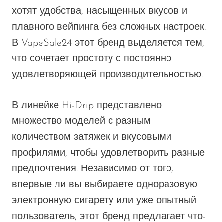
Memers
хотят удобства, насыщенных вкусов и
плавного вейпинга без сложных настроек.
Milli Bar
В VapeSale24 этот бренд выделяется тем,
Monster Bar
что сочетает простоту с постоянно
Monster Vape Labs
удовлетворяющей производительностью.
MTRX
Naked
В линейке Hi-Drip представлено
множество моделей с разным
Nexa
количеством затяжек и вкусовыми
NIKO Bar
профилями, чтобы удовлетворить разные
North
предпочтения. Независимо от того,
Off-Stamp
впервые ли вы выбираете одноразовую
Olit Hookah
электронную сигарету или уже опытный
Orion
пользователь, этот бренд предлагает что-