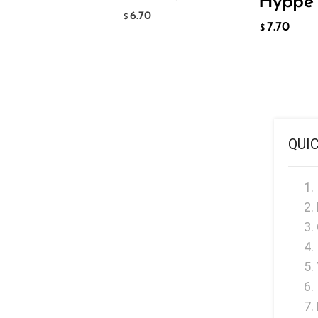
Hyppe 
Hyve
6.70
$
7.70
HQD
$
Ijoy
JNR
Juice Head
KangVAPE
QUI
Kado Bar
Kartel Vapes
KROS
Lost Angel
Lost Mary
Lost Vape