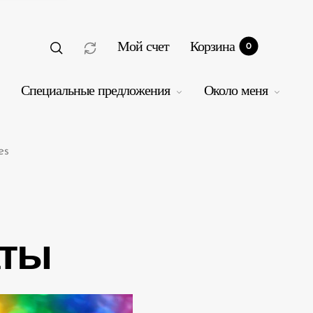
Мой счет
Корзина
0
Специальные предложения
Около меня
es
рзина
0
аты