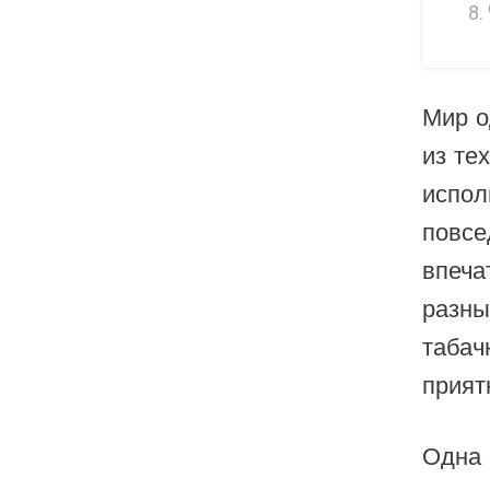
Lucid Charge
Luffbar
Memers
Мир о
Milli Bar
из те
Monster Bar
испол
Monster Vape Labs
повсе
MTRX
впеча
Naked
разны
Nexa
табач
прият
NIKO Bar
North
Одна 
Off-Stamp