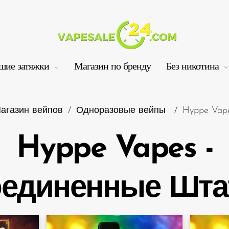
шие затяжки
Магазин по бренду
Без никотина
агазин вейпов
/
Одноразовые вейпы
/
Hyppe Vap
Hyppe Vapes -
Ко
единенные Шт