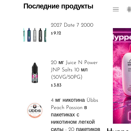
Последние продукты
Foger
FreeMax
2027 Date 7 2000
Geek Bar
9.12
$
Glamee
Happy Stiks
20 мг Juice N Power
HERO
JNP Salts 10 мл
Flavor
Hi-Drip
(50VG/50PG)
3.83
$
Hulk Hogan
Humble
4 мг никотина Übbs
7.7
$
Peach Passion в
Hyde
пакетиках с
Hyppe
никотином легкой
ДОБАВ
силы - 20 пакетиков