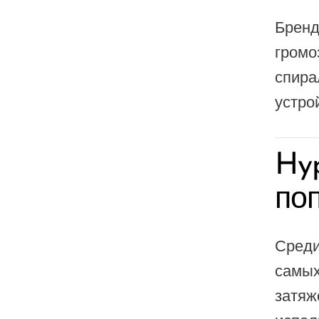
UWELL
Бренд
VapMod
громо
спира
VIHO
устро
Voom
Vozol
Hy
Yo Bar
YOXY
по
Yovo
Zovoo by Voopoo Dragbar
Среди
самых
затяж