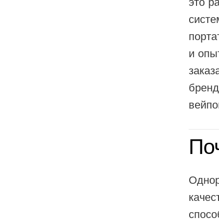
это р
Olit Hookah
систе
Orion
порта
OXBAR
и опы
Pachamama
заказ
Packspod
бренд
PHUN
вейпо
Pillow Talk
PYRO
По
Raz
RifBar
Однор
REIGN BAR
качес
ROMO
спосо