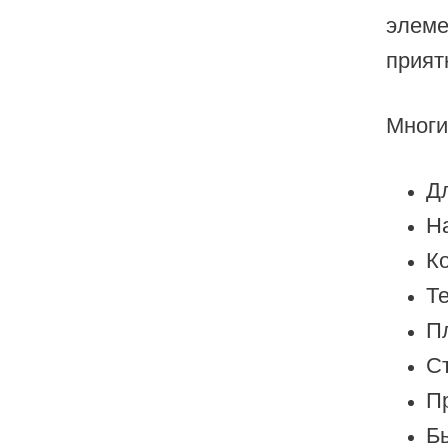
элеме
Sigelei
прият
Smarter AirPuffs
SMOK
Многи
Snoopy Smoke
Snowwolf
Д
So Soul
Н
Space Mary
К
Spree Bar
Т
П
Suonon
С
Suorin
П
SWFT
Б
TWIST