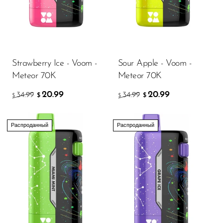
Ijoy
JNR
Juice Head
KangVAPE
Strawberry Ice - Voom -
Sour Apple - Voom -
Meteor 70K
Meteor 70K
Kado Bar
20.99
20.99
34.99
34.99
$
$
$
$
Kartel Vapes
KROS
Распроданный
Распроданный
Lost Angel
Lost Mary
Lost Vape
Lucid Charge
Luffbar