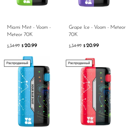
Memers
Milli Bar
Monster Bar
Miami Mint - Voom -
Grape Ice - Voom - Meteor
Meteor 70K
70K
Monster Vape Labs
20.99
20.99
34.99
34.99
$
$
$
$
MTRX
Naked
Распроданный
Распроданный
Nexa
NIKO Bar
North
Off-Stamp
Olit Hookah
Orion