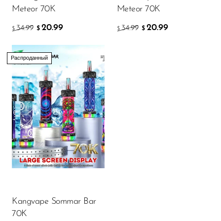
VapMod
Meteor 70K
Meteor 70K
VIHO
20.99
20.99
34.99
34.99
$
$
$
$
Voom
Vozol
Распроданный
Yo Bar
YOXY
Yovo
Zovoo by Voopoo
Dragbar
Kangvape Sommar Bar
70K