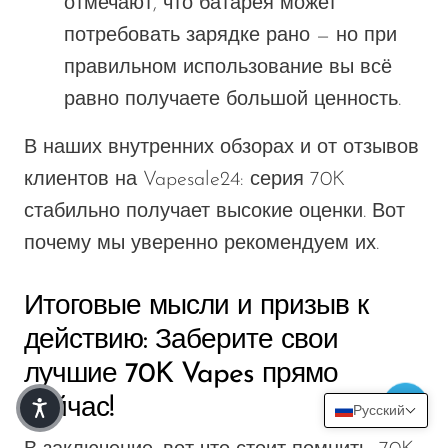
отмечают, что батарея может
потребовать
зарядке
рано — но при
правильном
использование
вы всё
равно получаете
большой
ценность.
В наших внутренних обзорах и от отзывов
клиентов на
Vapesale24:
серия 70K
стабильно получает высокие оценки. Вот
почему мы уверенно рекомендуем их.
Итоговые мысли и призыв к
действию:
Заберите свои
лучшие 70K Vapes прямо
сейчас!
Русский