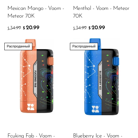
Mexican Mango - Voom -
Menthol - Voom - Meteor
SMOK
Meteor 70K
70K
Snoopy Smoke
20.99
20.99
34.99
34.99
$
$
$
$
Snowwolf
So Soul
Распроданный
Распроданный
Space Mary
Spree Bar
Suonon
Suorin
SWFT
TWIST
UWELL
Fcuking Fab - Voom -
Blueberry Ice - Voom -