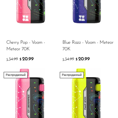
FreeMax
Geek Bar
Glamee
Happy Stiks
HERO
Cherry Pop - Voom -
Blue Razz - Voom - Meteor
Meteor 70K
70K
Hi-Drip
20.99
20.99
34.99
34.99
$
$
Hulk Hogan
$
$
Humble
Распроданный
Распроданный
Hyde
Hyppe
Hyve
HQD