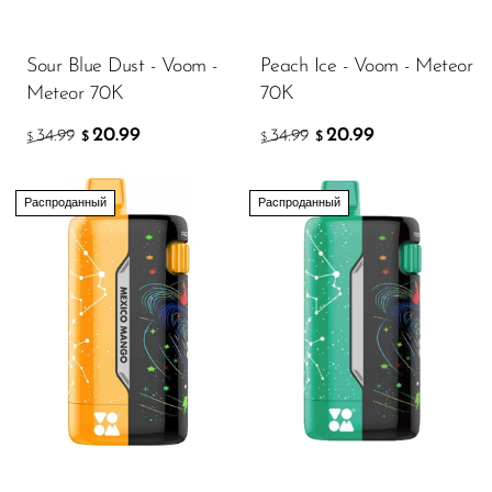
OXBAR
Sour Blue Dust - Voom -
Peach Ice - Voom - Meteor
Pachamama
Meteor 70K
70K
Packspod
20.99
20.99
34.99
34.99
$
$
$
$
PHUN
Pillow Talk
Распроданный
Распроданный
PYRO
Raz
RifBar
REIGN BAR
ROMO
Sigelei
Smarter AirPuffs