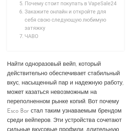
Почему стоит покупать в VapeSale24
OXBAR
Закажите онлайн и откройте для
Pachamama
себя свою следующую любимую
затяжку
Packspod
ЧАВО
PHUN
Pillow Talk
PYRO
Найти одноразовый вейп, который
действительно обеспечивает стабильный
Raz
вкус, насыщенный пар и надежную работу,
RifBar
может казаться невозможным на
REIGN BAR
переполненном рынке копий. Вот почему
ROMO
Esco Bar стал таким узнаваемым брендом
Sigelei
среди вейперов. Эти устройства сочетают
сильные вкусовые профили, длительную
Smarter AirPuffs