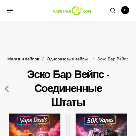
перейти к содержанию
0
Назад
Назад
Назад
Назад
Назад
Назад
Назад
Назад
Назад
Назад
Назад
Назад
Одноразки
Best Selling Disposables
Большие затяжки
Магазин по бренду
20 мг никотина
Одноразовый кальян
Безникотиновые вейпы
Скидки на вейпы
Большие затяжки
Без никотина
Специальные предложения
Около меня
Магазин вейпов
/
Одноразовые вейпы
/
Эско Бар Вейпс
Best Selling Disposables
Adjust by Lost Mary
5К вейпов
5К вейпов
Безникотиновые
Under $10 Vapes
Vapes Under $10
одноразовые
Эско Бар Вейпс -
American Standard
8.5К вейпов
8.5К вейпов
Best vape flavors
Большие затяжки
Жидкости для вейпов
Соединенные
Biff Bar
9К вейпов
9К вейпов
Vape Purse
без никотина
Airis
10К вейпов
10К вейпов
Magnetic Vapes
Штаты
Магазин по бренду
Чистые вейпы
Chipmunk
15 тыс. вейпов
15 тыс. вейпов
Turbo Vape
20 мг никотина
Cloud Nurdz
16 тыс. вейпов
16 тыс. вейпов
CRAZYACE
18К вейпов
18К вейпов