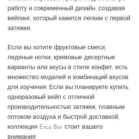
работу и современный дизайн, создавая
SMOK
вейпинг, который кажется легким с первой
Snoopy Smoke
затяжки.
Snowwolf
So Soul
Если вы хотите фруктовые смеси,
ледяные нотки, кремовые десертные
Space Mary
варианты или вкусы в стиле конфет, есть
Spree Bar
множество моделей и комбинаций вкусов
Suonon
для изучения. Если вы планируете купить
Suorin
одноразовый вейп с отличной
SWFT
производительностью затяжек, плавным
TWIST
потоком воздуха и быстрой доставкой,
коллекция Esco Bar стоит вашего
UWELL
внимания.