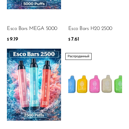
Ijoy
JNR
ДОБАВИТЬ В КОРЗИНУ
ДОБАВИТЬ В КОРЗИНУ
Juice Head
Esco Bars MEGA 5000
Esco Bars H20 2500
KangVAPE
9.19
7.61
$
$
Kado Bar
Kartel Vapes
Распроданный
KROS
Flavor
Lost Angel
Lost Mary
Lost Vape
6.79
$
Lucid Charge
Luffbar
ДОБАВИТЬ В КОРЗИНУ