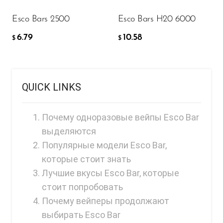
Memers
Esco Bars 2500
Esco Bars H20 6000
Milli Bar
6.79
10.58
$
$
Monster Bar
Monster Vape Labs
MTRX
QUICK LINKS
Naked
Почему одноразовые вейпы Esco Bar
Nexa
выделяются
NIKO Bar
Популярные модели Esco Bar,
которые стоит знать
North
Лучшие вкусы Esco Bar, которые
Off-Stamp
стоит попробовать
Olit Hookah
Почему вейперы продолжают
выбирать Esco Bar
Orion