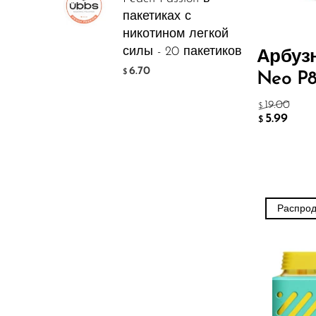
Hyve
пакетиках с
HQD
никотином легкой
силы - 20 пакетиков
Арбузн
Ijoy
6.70
$
Neo P
JNR
19.00
$
Juice Head
5.99
$
KangVAPE
Kado Bar
Kartel Vapes
Распро
KROS
Lost Angel
Lost Mary
Lost Vape