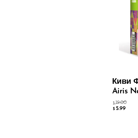
Olit Hookah
Orion
OXBAR
Pachamama
Packspod
PHUN
Pillow Talk
Киви Ф
PYRO
Airis 
Raz
19.00
$
5.99
$
RifBar
REIGN BAR
ROMO