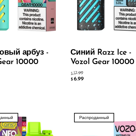
овый арбуз -
Синий Razz Ice -
Gear 10000
Vozol Gear 10000
17.99
$
6.99
$
данный
Распроданный