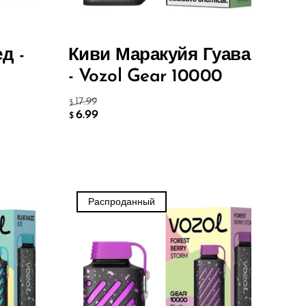
д -
Киви Маракуйя Гуава
- Vozol Gear 10000
17.99
$
6.99
$
Распроданный