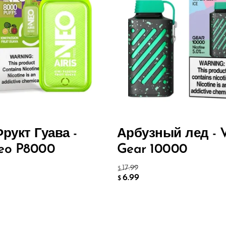
рукт Гуава -
Арбузный лед - V
Neo P8000
Gear 10000
17.99
$
6.99
$