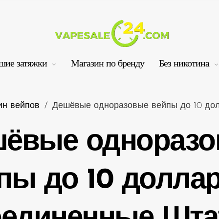
шие затяжки
Магазин по бренду
Без никотина
ин вейпов
/
Дешёвые одноразовые вейпы до 10 до
ёвые однораз
Ко
пы до 10 доллар
единенные Шт