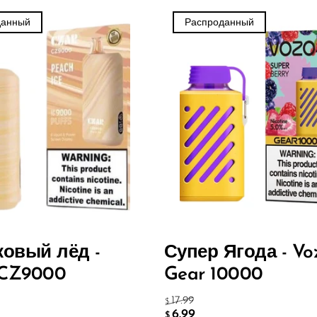
данный
Распроданный
ковый лёд -
Супер Ягода - Vo
CZ9000
Gear 10000
17.99
$
6.99
$