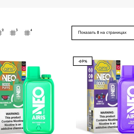
Показать 9 на стра
2
3
4
-69%