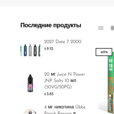
Foger
FreeMax
Последние продукты
Geek Bar
Glamee
2027 Date 7 2000
Happy Stiks
9.12
$
-69%
HERO
Hi-Drip
20 мг Juice N Power
Hulk Hogan
JNP Salts 10 мл
Humble
(50VG/50PG)
3.83
$
Hyde
Hyppe
4 мг никотина Übbs
Peach Passion в