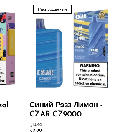
Распроданный
zol
Синий Рэзз Лимон -
CZAR CZ9000
14.99
$
7.99
$