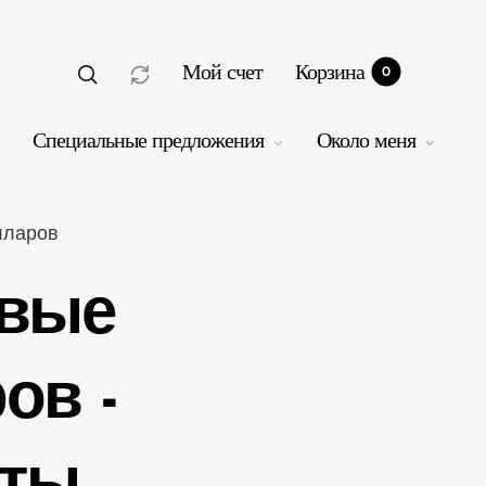
Мой счет
Корзина
0
Специальные предложения
Около меня
лларов
овые
рзина
0
ов -
аты