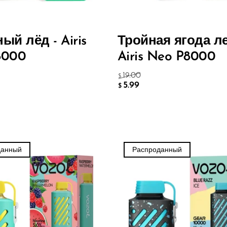
ый лёд - Airis
Тройная ягода ле
8000
Airis Neo P8000
19.00
$
5.99
$
данный
Распроданный