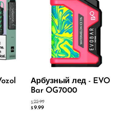
ozol
Арбузный лед - EVO
Bar OG7000
22.99
$
9.99
$