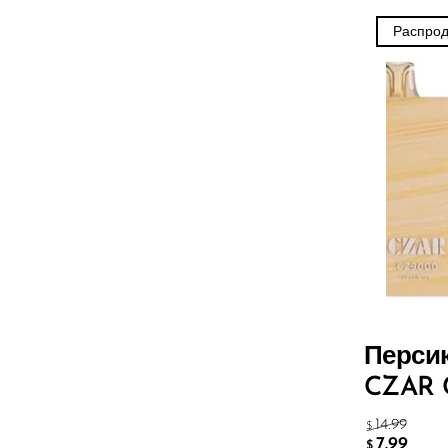
Sigelei
Распро
Smarter AirPuffs
SMOK
Snoopy Smoke
Snowwolf
So Soul
Space Mary
Spree Bar
Suonon
Перси
Suorin
CZAR 
SWFT
14.99
$
7.99
TWIST
$