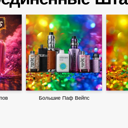
пов
Большие Паф Вейпс