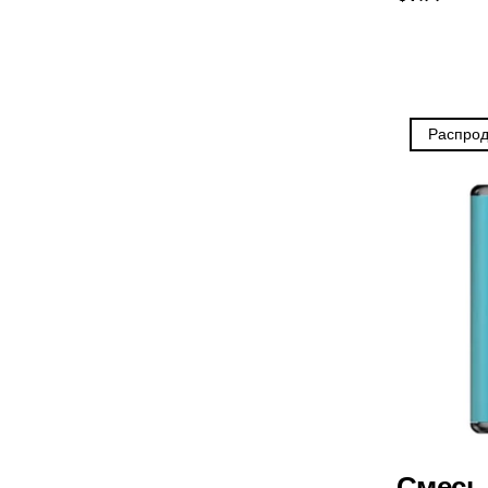
UWELL
VapMod
VIHO
Распро
Voom
Vozol
Yo Bar
YOXY
Yovo
Zovoo by Voopoo Dragbar