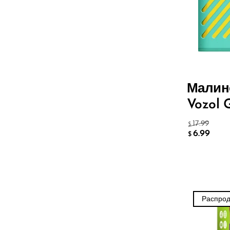
Lucid Charge
Luffbar
Memers
Milli Bar
Monster Bar
Малин
Vozol 
Monster Vape Labs
MTRX
17.99
$
6.99
$
Naked
Nexa
NIKO Bar
Распро
North
Off-Stamp