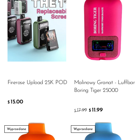
Flavor
15.00
$
DODAJ DO KOSZYKA
Firerose Upload 25K POD
Malinowy Granat - Luffbar
Boring Tiger 25000
15.00
$
11.99
17.99
$
$
Wyprzedane
Wyprzedane