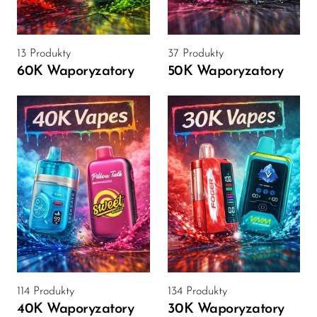
VapMod
VIHO
13 Produkty
37 Produkty
Voom
60K Waporyzatory
50K Waporyzatory
Vozol
Yo Bar
YOXY
Yovo
Zovoo by Voopoo
Dragbar
114 Produkty
134 Produkty
40K Waporyzatory
30K Waporyzatory