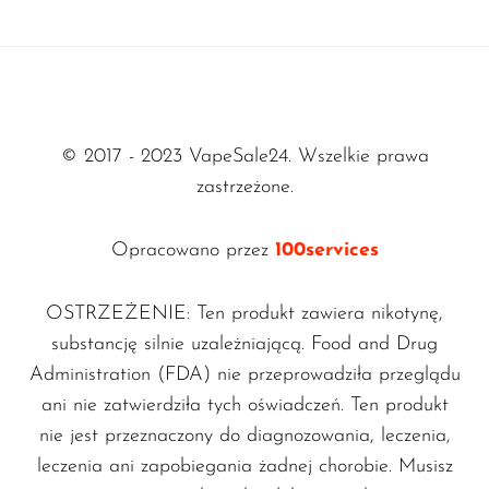
stężeniami nikotyny. Niezależnie od tego, czy
wolisz klasyczne, czy egzotyczne smaki, nasza
oferta zaspokoi każde podniebienie.
Opcje nikotynowe dla
© 2017 - 2023 VapeSale24. Wszelkie prawa
każdego vaper'a
zastrzeżone.
Od e-liquidów bez nikotyny po różne stężenia
nikotyny – oferujemy płyny dopasowane do
Opracowano przez
100services
preferencji każdego vaper'a. Wybierz spośród
baz z nikotyną lub bez, shortfilli oraz nic
OSTRZEŻENIE: Ten produkt zawiera nikotynę,
shotów, aby spersonalizować swoje
substancję silnie uzależniającą. Food and Drug
doświadczenie waporyzacji.
Administration (FDA) nie przeprowadziła przeglądu
ani nie zatwierdziła tych oświadczeń. Ten produkt
Nowoczesny sprzęt do
nie jest przeznaczony do diagnozowania, leczenia,
waporyzacji
leczenia ani zapobiegania żadnej chorobie. Musisz