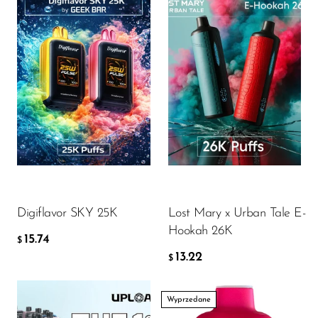
Flavor
Flavor
15.74
13.22
$
$
DODAJ DO KOSZYKA
DODAJ DO KOSZYKA
Digiflavor SKY 25K
Lost Mary x Urban Tale E-
Hookah 26K
15.74
$
13.22
$
Wyprzedane