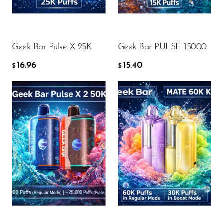
DODAJ DO KOSZYKA
DODAJ DO KOSZYKA
Geek Bar Pulse X 25K
Geek Bar PULSE 15000
16.96
15.40
$
$
Flavor
Flavor
18.11
18.34
$
$
DODAJ DO KOSZYKA
DODAJ DO KOSZYKA