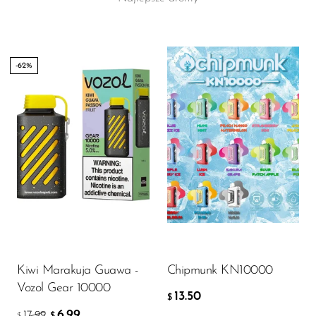
-62%
Flavor
13.50
$
DODAJ DO KOSZYKA
Kiwi Marakuja Guawa -
Chipmunk KN10000
Vozol Gear 10000
13.50
$
6.99
17.99