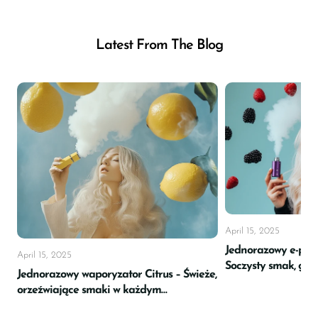
wyróżnia nas w społeczności vaperów.
Latest From The Blog
Najświeższe wiadomości:
Odkryj ekscytujące smaki
Raze Vape
Dla vaperów szukających czegoś nowego i
pysznego,
Raze Vape
oferuje świat
smakowitych możliwości. Z gamą obejmującą
klasyczne owoce po odważne fuzje, te smaki
zostały stworzone dla maksymalnej
satysfakcji. Ulubione, takie jak soczysty
April 15, 2025
Watermelon Ice, słodki Blueberry Razz,
Jednorazowy e-papi
April 15, 2025
Soczysty smak, gład
kremowy Lush Ice i lodowaty Cool Mint,
Jednorazowy waporyzator Citrus – Świeże,
maksymalna wygo
szybko stały się wyborem dla tych, którzy chcą
orzeźwiające smaki w każdym
zaciągnięciu
niezawodnego smaku przy każdym