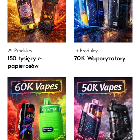
SMOK
Snoopy Smoke
Snowwolf
So Soul
22 Produkty
13 Produkty
Space Mary
150 tysięcy e-
70K Waporyzatory
papierosów
Spree Bar
Suonon
Suorin
SWFT
TWIST
UWELL