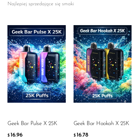
Najlepiej sprzedające się smaki
Flavor
Flavor
16.96
16.78
$
$
DODAJ DO KOSZYKA
DODAJ DO KOSZYKA
Geek Bar Pulse X 25K
Geek Bar Hookah X 25K
16.96
16.78
$
$