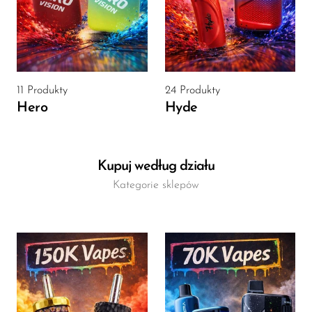
OXBAR
Pachamama
Packspod
11 Produkty
24 Produkty
PHUN
Hero
Hyde
Pillow Talk
PYRO
Kupuj według działu
Raz
Kategorie sklepów
RifBar
REIGN BAR
ROMO
Sigelei
Smarter AirPuffs