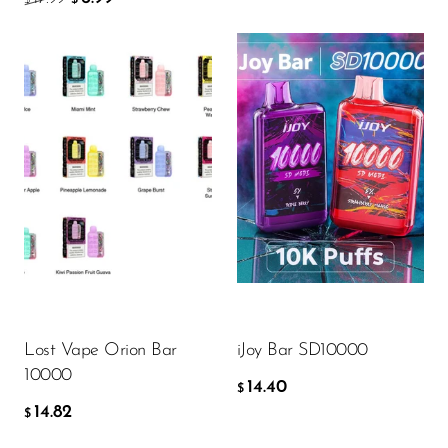
$
$
Flavor
Flavor
14.82
14.40
$
$
DODAJ DO KOSZYKA
DODAJ DO KOSZYKA
Lost Vape Orion Bar
iJoy Bar SD10000
10000
14.40
$
14.82
$