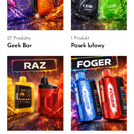
FreeMax
Geek Bar
Glamee
Happy Stiks
27 Produkty
1 Produkt
Geek Bar
Pasek lufowy
HERO
Hi-Drip
Hulk Hogan
Humble
Hyde
Hyppe
Hyve
HQD