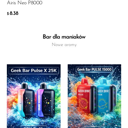
Airis Neo P8000
8.38
$
Bar dla maniaków
Nowe aromy
Flavor
Flavor
16.96
15.40
$
$