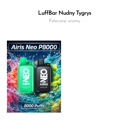
LuffBar Nudny Tygrys
Polecane aromy
Flavor
8.38
$
DODAJ DO KOSZYKA