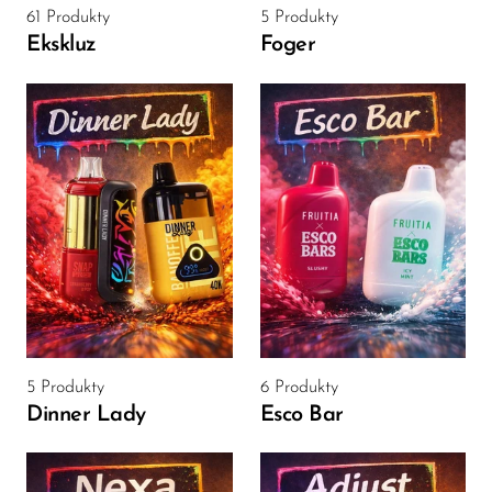
Ijoy
61 Produkty
5 Produkty
Ekskluz
Foger
JNR
Juice Head
KangVAPE
Kado Bar
Kartel Vapes
KROS
Lost Angel
Lost Mary
Lost Vape
5 Produkty
6 Produkty
Dinner Lady
Esco Bar
Lucid Charge
Luffbar