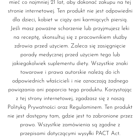
mieć co najmniej 21 lat, aby dokonać zakupu na tej
Zaawansowane mody i pody
stronie internetowej. Ten produkt nie jest odpowiedni
do waporyzacji
dla dzieci, kobiet w ciąży ani karmiących piersią.
Odkryj najnowsze technologie waporyzacji
Jeśli masz poważne schorzenie lub przyjmujesz leki
dzięki naszemu wyborowi wysokiej jakości
na receptę, skonsultuj się z pracownikiem służby
modów i podów od popularnych producentów.
zdrowia przed użyciem. Zaleca się zasięgnięcie
Nasza oferta jest stworzona zarówno dla
porady medycznej przed użyciem tego lub
początkujących, jak i doświadczonych
jakiegokolwiek suplementu diety. Wszystkie znaki
vaperów, oferując łatwość użytkowania oraz
towarowe i prawa autorskie należą do ich
zaawansowane funkcje.
odpowiednich właścicieli i nie oznaczają żadnego
powiązania ani poparcia tego produktu. Korzystając
Niezbędne akcesoria do
z tej strony internetowej, zgadzasz się z naszą
waporyzacji
Polityką Prywatności oraz Regulaminem. Ten produkt
nie jest dostępny tam, gdzie jest to zabronione przez
Uzupełnij swój zestaw do vapingu o nasze
prawo. Wszystkie zamówienia są zgodne z
akcesoria. Znajdziesz u nas wszystko, od
przepisami dotyczącymi wysyłki PACT Act.
grzałek i knotów po drip tipy, zapewniając