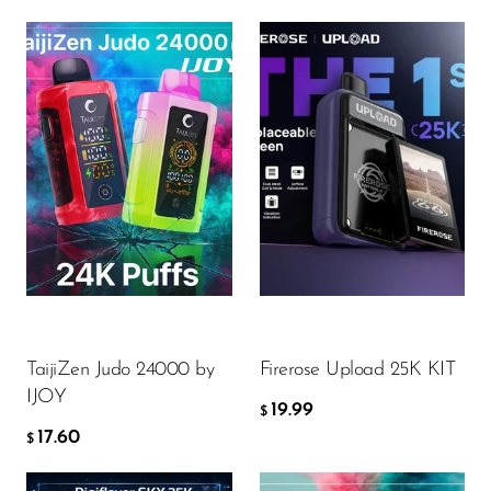
Flavor
Flavor
17.60
19.99
$
$
DODAJ DO KOSZYKA
DODAJ DO KOSZYKA
TaijiZen Judo 24000 by
Firerose Upload 25K KIT
IJOY
19.99
$
17.60
$