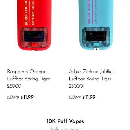
Raspberry Orange -
Arbuz Zielone Jabłko -
Luffbar Boring Tiger
Luffbar Boring Tiger
25000
25000
11.99
11.99
17.99
17.99
$
$
$
$
10K Puff Vapes
Najlepsze aromy