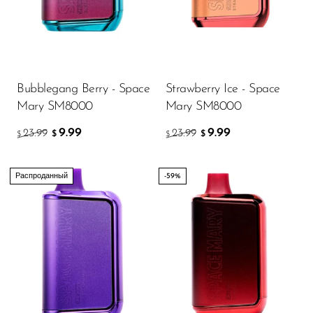
Ijoy
JNR
Juice Head
KangVAPE
Bubblegang Berry - Space
Strawberry Ice - Space
Mary SM8000
Mary SM8000
Kado Bar
9.99
9.99
23.99
23.99
$
$
$
$
Kartel Vapes
KROS
Распроданный
-59%
Lost Angel
Lost Mary
Lost Vape
Lucid Charge
Luffbar