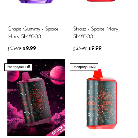
Memers
Milli Bar
Monster Bar
Grape Gummy - Space
Strazz - Space Mary
Mary SM8000
SM8000
Monster Vape Labs
9.99
9.99
23.99
23.99
$
$
$
$
MTRX
Naked
Распроданный
Распроданный
Nexa
NIKO Bar
North
Off-Stamp
Olit Hookah
Orion