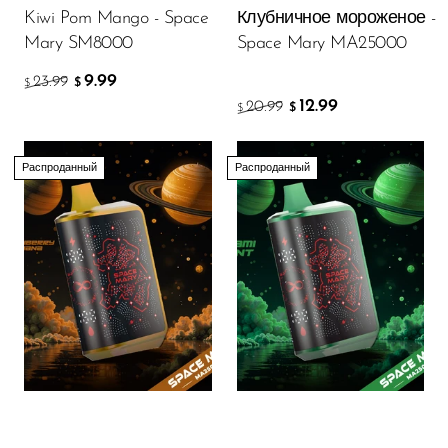
VapMod
Kiwi Pom Mango - Space
Клубничное мороженое -
VIHO
Mary SM8000
Space Mary MA25000
Voom
9.99
23.99
$
$
12.99
20.99
$
$
Vozol
Yo Bar
Распроданный
Распроданный
YOXY
Yovo
Zovoo by Voopoo
Dragbar