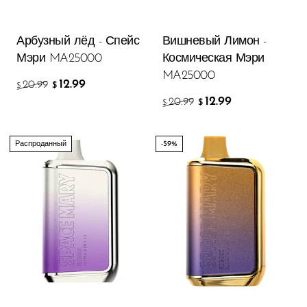
OXBAR
Арбузный лёд - Спейс
Вишневый Лимон -
Pachamama
Мэри MA25000
Космическая Мэри
Packspod
MA25000
12.99
20.99
$
$
PHUN
12.99
20.99
$
$
Pillow Talk
Распроданный
-59%
PYRO
Raz
RifBar
REIGN BAR
ROMO
Sigelei
Smarter AirPuffs