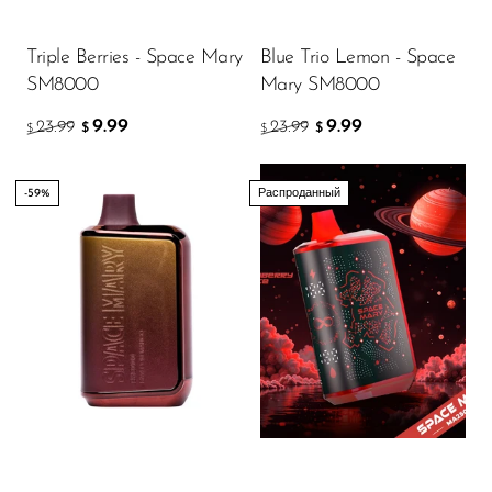
SMOK
Triple Berries - Space Mary
Blue Trio Lemon - Space
Snoopy Smoke
SM8000
Mary SM8000
Snowwolf
9.99
9.99
23.99
23.99
$
$
$
$
So Soul
-59%
Распроданный
Space Mary
Spree Bar
Suonon
Suorin
SWFT
TWIST
UWELL