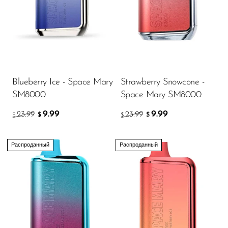
FreeMax
Geek Bar
Glamee
Happy Stiks
HERO
Blueberry Ice - Space Mary
Strawberry Snowcone -
SM8000
Space Mary SM8000
Hi-Drip
9.99
9.99
23.99
23.99
$
$
Hulk Hogan
$
$
Humble
Распроданный
Распроданный
Hyde
Hyppe
Hyve
HQD