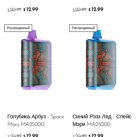
12.99
12.99
20.99
20.99
$
$
$
$
Распроданный
Распроданный
Голубика Арбуз - Space
Синий Рэзз Лед - Спейс
Mary MA25000
Мэри MA25000
12.99
12.99
20.99
20.99
$
$
$
$