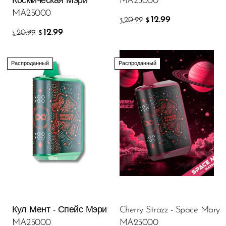
Космическая Мэри
MA25000
MA25000
12.99
20.99
$
$
12.99
20.99
$
$
Распроданный
Распроданный
Кул Мент - Спейс Мэри
Cherry Strazz - Space Mary
MA25000
MA25000