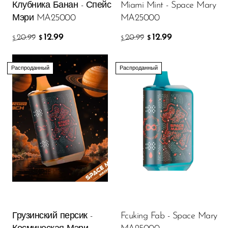
Клубника Банан - Спейс
Miami Mint - Space Mary
Мэри MA25000
MA25000
12.99
12.99
20.99
20.99
$
$
$
$
Распроданный
Распроданный
Грузинский персик -
Fcuking Fab - Space Mary