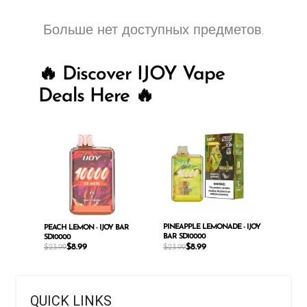
SMOK
Больше нет доступных предметов.
Snoopy Smoke
🔥 Discover IJOY Vape
Snowwolf
Deals Here 🔥
So Soul
Space Mary
Spree Bar
Suonon
Suorin
PINEAPPLE LEMONADE - IJOY
PEACH LEMON - IJOY BAR
SWFT
BAR SD10000
SD10000
$
8.99
$
8.99
$
23.99
$
23.99
TWIST
UWELL
QUICK LINKS