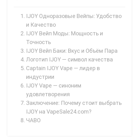
VapMod
VIHO
IJOY Одноразовые Вейпы: Удобство
и Качество
Voom
IJOY Вейп Моды: Мощность и
Vozol
Точность
Yo Bar
IJOY Вейп Баки: Вкус и Объём Пара
Логотип IJOY — символ качества
YOXY
Captain IJOY Vape — лидер в
Yovo
индустрии
Zovoo by Voopoo
IJOY Vape — синоним
Dragbar
удовлетворения
Заключение: Почему стоит выбрать
IJOY на VapeSale24.com?
ЧАВО