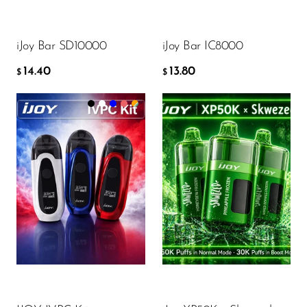
Memers
ДОБАВИТЬ В КОРЗИНУ
ДОБАВИТЬ В КОРЗИНУ
Milli Bar
iJoy Bar SD10000
iJoy Bar IC8000
Monster Bar
14.40
13.80
$
$
Monster Vape Labs
MTRX
Color:
Black
Naked
Flavor
Nexa
NIKO Bar
North
16.67
$
Off-Stamp
26.73
$
Olit Hookah
ДОБАВИТЬ В КОРЗИНУ
Orion
ДОБАВИТЬ В КОРЗИНУ