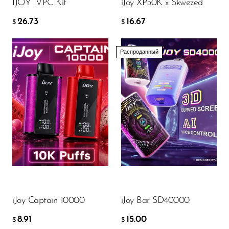
IJOY IVPC Kit
iJoy XP50K x Skwezed
OXBAR
26.73
16.67
$
$
Pachamama
Packspod
Распроданный
PHUN
Flavor
Pillow Talk
PYRO
Raz
8.91
$
RifBar
REIGN BAR
ДОБАВИТЬ В КОРЗИНУ
ROMO
iJoy Captain 10000
iJoy Bar SD40000
Sigelei
8.91
15.00
$
$
Smarter AirPuffs