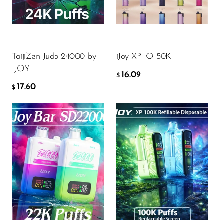
FreeMax
17.60
16.09
$
$
Geek Bar
Glamee
ДОБАВИТЬ В КОРЗИНУ
ДОБАВИТЬ В КОРЗИНУ
TaijiZen Judo 24000 by
iJoy XP IO 50K
Happy Stiks
IJOY
16.09
HERO
$
17.60
$
Hi-Drip
Hulk Hogan
Humble
Hyde
Flavor
Flavor
Hyppe
Hyve
HQD
18.11
17.82
$
$