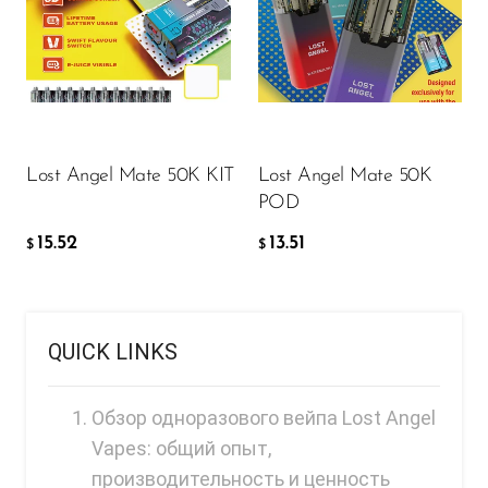
FreeMax
Geek Bar
15.52
$
Glamee
Happy Stiks
ДОБАВИТЬ В КОРЗИНУ
HERO
Lost Angel Mate 50K KIT
Lost Angel Mate 50K
POD
Hi-Drip
15.52
13.51
$
$
Hulk Hogan
Humble
Hyde
QUICK LINKS
Hyppe
Hyve
Обзор одноразового вейпа Lost Angel
Vapes: общий опыт,
HQD
производительность и ценность