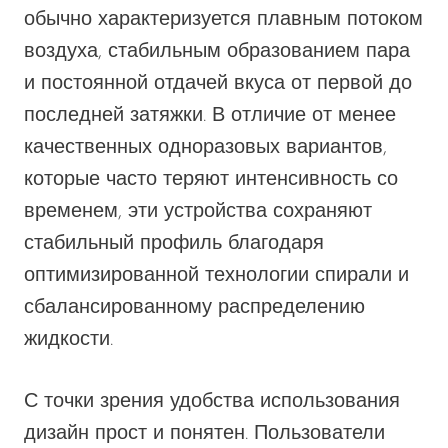
VapMod
обычно характеризуется плавным потоком
VIHO
воздуха, стабильным образованием пара
Voom
и постоянной отдачей вкуса от первой до
последней затяжки. В отличие от менее
Vozol
качественных одноразовых вариантов,
Yo Bar
которые часто теряют интенсивность со
YOXY
временем, эти устройства сохраняют
Yovo
стабильный профиль благодаря
Zovoo by Voopoo
оптимизированной технологии спирали и
Dragbar
сбалансированному распределению
жидкости.
С точки зрения удобства использования
дизайн прост и понятен. Пользователи