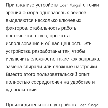
При анализе устройств Lost Angel с точки
SMOK
зрения обзора одноразовых вейпов
Snoopy Smoke
выделяются несколько ключевых
Snowwolf
факторов: стабильность работы,
So Soul
постоянство вкуса, простота
использования и общая ценность. Эти
Space Mary
устройства разработаны так, чтобы
Spree Bar
исключить сложности, такие как заправка,
Suonon
замена спирали или сложные настройки.
Suorin
Вместо этого пользовательский опыт
SWFT
полностью сосредоточен на удобстве и
удовольствии.
TWIST
UWELL
Производительность устройств Lost Angel