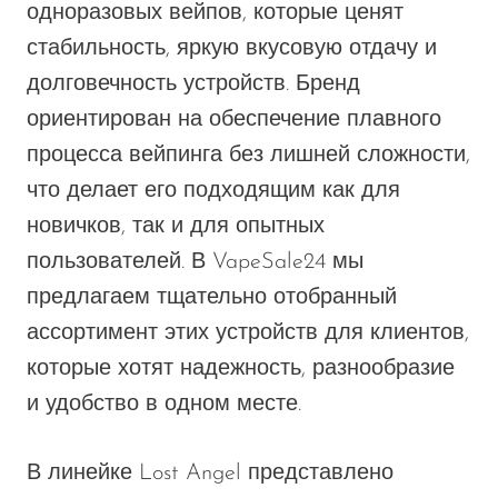
одноразовых вейпов, которые ценят
Memers
стабильность, яркую вкусовую отдачу и
Milli Bar
долговечность устройств. Бренд
Monster Bar
ориентирован на обеспечение плавного
Monster Vape Labs
процесса вейпинга без лишней сложности,
MTRX
что делает его подходящим как для
новичков, так и для опытных
Naked
пользователей. В VapeSale24 мы
Nexa
предлагаем тщательно отобранный
NIKO Bar
ассортимент этих устройств для клиентов,
North
которые хотят надежность, разнообразие
Off-Stamp
и удобство в одном месте.
Olit Hookah
В линейке Lost Angel представлено
Orion