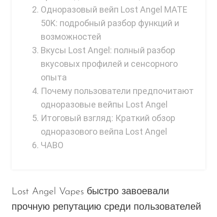
Ijoy
Одноразовый вейп Lost Angel MATE
50K: подробный разбор функций и
JNR
возможностей
Juice Head
Вкусы Lost Angel: полный разбор
KangVAPE
вкусовых профилей и сенсорного
опыта
Kado Bar
Почему пользователи предпочитают
Kartel Vapes
одноразовые вейпы Lost Angel
KROS
Итоговый взгляд: Краткий обзор
одноразового вейпа Lost Angel
Lost Angel
ЧАВО
Lost Mary
Lost Vape
Lucid Charge
Lost Angel Vapes быстро завоевали
прочную репутацию среди пользователей
Luffbar