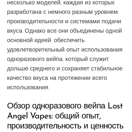
несколько моделей, каждая из которых
OXBAR
разработана с немного разным уровнем
Pachamama
производительности и системами подачи
Packspod
вкуса. Однако все они объединены одной
основной идеей: обеспечить
PHUN
удовлетворительный опыт использования
Pillow Talk
одноразового вейпа, который служит
PYRO
дольше среднего и сохраняет стабильное
Raz
качество вкуса на протяжении всего
RifBar
использования.
REIGN BAR
Обзор одноразового вейпа Lost
ROMO
Angel Vapes: общий опыт,
Sigelei
производительность и ценность
Smarter AirPuffs