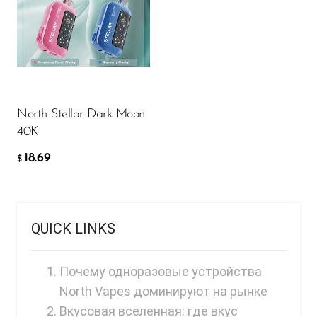
FreeMax
Geek Bar
18.69
$
Glamee
Happy Stiks
ДОБАВИТЬ В КОРЗИНУ
HERO
North Stellar Dark Moon
40K
Hi-Drip
18.69
$
Hulk Hogan
Humble
Hyde
QUICK LINKS
Hyppe
Hyve
Почему одноразовые устройства
North Vapes доминируют на рынке
HQD
Вкусовая вселенная: где вкус