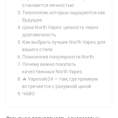
Ijoy
становится личностью
Технологии, которые ощущаются как
JNR
будущее
Juice Head
Цена North Vapes: ценность через
KangVAPE
долговечность
Как выбрать лучшие North Vapes для
Kado Bar
вашего стиля
Kartel Vapes
Психология популярности North
KROS
Почему важно покупать
качественные North Vapes
Lost Angel
🔥 Vapesale24 — там, где премиум
Lost Mary
встречается с разумной ценой
Lost Vape
ЧАВО
Lucid Charge
Luffbar