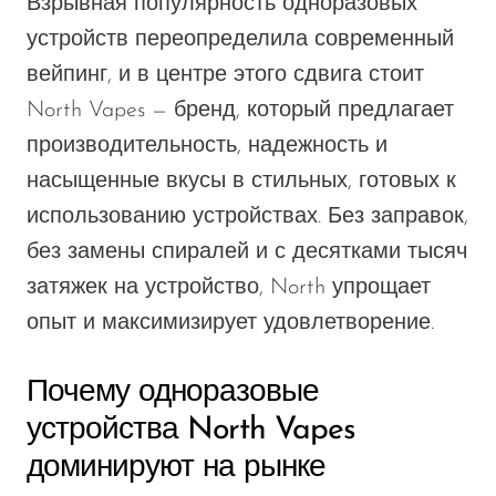
Взрывная популярность одноразовых
Memers
устройств переопределила современный
Milli Bar
вейпинг, и в центре этого сдвига стоит
Monster Bar
North Vapes — бренд, который предлагает
производительность, надежность и
Monster Vape Labs
насыщенные вкусы в стильных, готовых к
MTRX
использованию устройствах. Без заправок,
Naked
без замены спиралей и с десятками тысяч
Nexa
затяжек на устройство, North упрощает
NIKO Bar
опыт и максимизирует удовлетворение.
North
Почему одноразовые
Off-Stamp
устройства North Vapes
Olit Hookah
доминируют на рынке
Orion