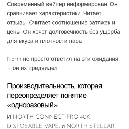
Современный вейпер информирован. Он
OXBAR
сравнивает характеристики. Читает
Pachamama
отзывы. Считает соотношение затяжек и
Packspod
цены. Он хочет долговечность без ущерба
PHUN
для вкуса и плотности пара.
Pillow Talk
North не просто ответил на эти ожидания
PYRO
— он их предвидел.
Raz
RifBar
Производительность, которая
REIGN BAR
переопределяет понятие
«одноразовый»
ROMO
Sigelei
И NORTH CONNECT PRO 40K
DISPOSABLE VAPE, и NORTH STELLAR
Smarter AirPuffs