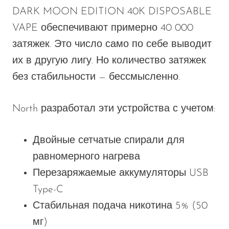
DARK MOON EDITION 40K DISPOSABLE
SMOK
VAPE обеспечивают примерно 40 000
Snoopy Smoke
затяжек. Это число само по себе выводит
Snowwolf
их в другую лигу. Но количество затяжек
So Soul
без стабильности — бессмысленно.
Space Mary
North разработал эти устройства с учетом:
Spree Bar
Suonon
Двойные сетчатые спирали для
Suorin
равномерного нагрева
SWFT
Перезаряжаемые аккумуляторы USB
Type-C
TWIST
Стабильная подача никотина 5% (50
UWELL
мг)