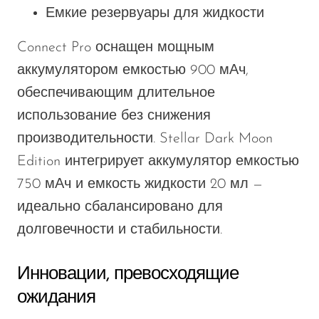
VapMod
Емкие резервуары для жидкости
VIHO
Connect Pro оснащен мощным
Voom
аккумулятором емкостью 900 мАч,
Vozol
обеспечивающим длительное
Yo Bar
использование без снижения
YOXY
производительности. Stellar Dark Moon
Edition интегрирует аккумулятор емкостью
Yovo
750 мАч и емкость жидкости 20 мл —
Zovoo by Voopoo
идеально сбалансировано для
Dragbar
долговечности и стабильности.
Инновации, превосходящие
ожидания