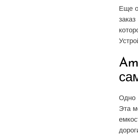
Еще о
UWELL
заказ
VapMod
котор
VIHO
Устро
Voom
Vozol
Ame
Yo Bar
са
YOXY
Yovo
Одно 
Zovoo by Voopoo Dragbar
Эта м
емкос
дорог