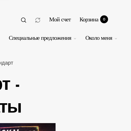
Мой счет
Корзина
0
Специальные предложения
Около меня
ндарт
т -
рзина
0
аты