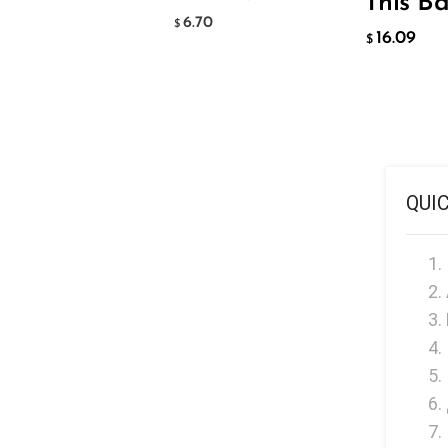
This B
Hyve
6.70
$
16.09
HQD
$
Ijoy
JNR
Juice Head
KangVAPE
QUI
Kado Bar
Kartel Vapes
KROS
Lost Angel
Lost Mary
Lost Vape