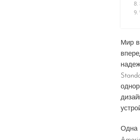
Lucid Charge
Luffbar
Memers
Milli Bar
Мир в
Monster Bar
впере
Monster Vape Labs
надеж
MTRX
Stand
однор
Naked
дизай
Nexa
устро
NIKO Bar
North
Одна 
Off-Stamp
Ameri