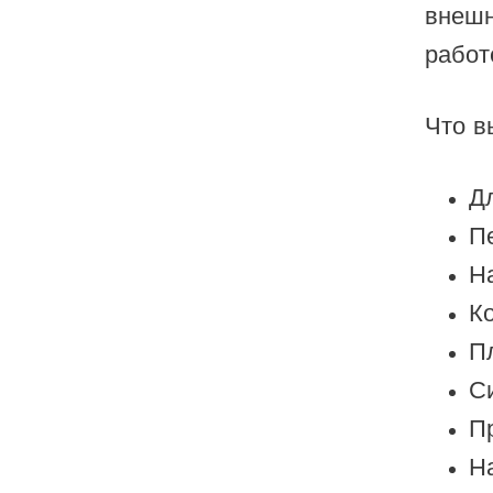
внешн
Sigelei
работ
Smarter AirPuffs
SMOK
Что в
Snoopy Smoke
Snowwolf
Д
П
So Soul
Н
Space Mary
К
Spree Bar
П
Suonon
С
Suorin
П
SWFT
Н
TWIST