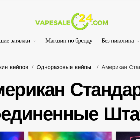
шие затяжки
Магазин по бренду
Без никотина
зин вейпов
/
Одноразовые вейпы
/
Американ Ста
ерикан Стандар
Ко
единенные Шт