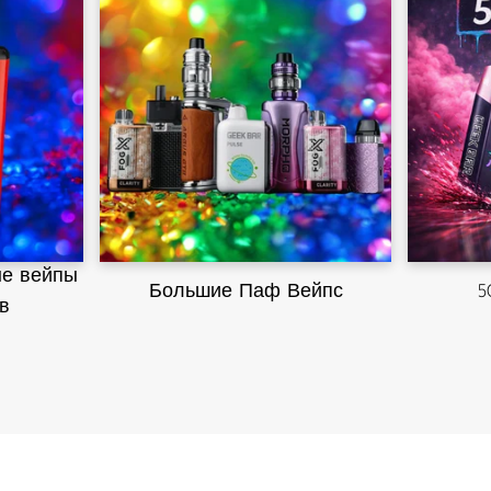
е вейпы
Большие Паф Вейпс
5
в