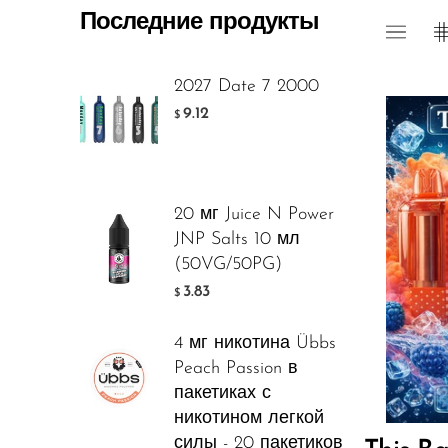
Последние продукты
Foger
FreeMax
2027 Date 7 2000
Geek Bar
9.12
$
Glamee
Happy Stiks
20 мг Juice N Power
HERO
JNP Salts 10 мл
Flavor
Hi-Drip
(50VG/50PG)
3.83
$
Hulk Hogan
Humble
4 мг никотина Übbs
16.
$
Peach Passion в
Hyde
пакетиках с
Hyppe
никотином легкой
ДОБАВ
силы - 20 пакетиков