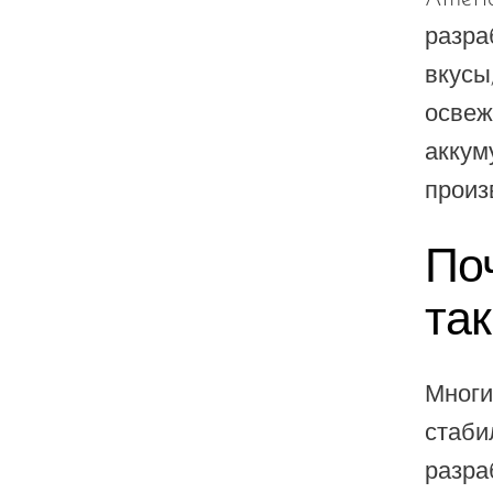
Olit Hookah
разра
Orion
вкусы
OXBAR
освеж
Pachamama
аккум
Packspod
произ
PHUN
По
Pillow Talk
та
PYRO
Raz
Многи
RifBar
стаби
REIGN BAR
разра
ROMO