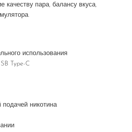
 качеству пара, балансу вкуса,
мулятора.
льного использования
SB Type-C
й подачей никотина
вании