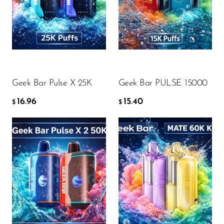
16.96
15.40
$
$
AGGIUNGI AL CARRELLO
AGGIUNGI AL CARRELLO
Geek Bar Pulse X 25K
Geek Bar PULSE 15000
16.96
15.40
$
$
Flavor
Flavor