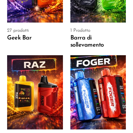
FreeMax
Geek Bar
Glamee
27 prodotti
1 Prodotto
Happy Stiks
Geek Bar
Barra di
sollevamento
HERO
Hi-Drip
Hulk Hogan
Humble
Hyde
Hyppe
Hyve
HQD