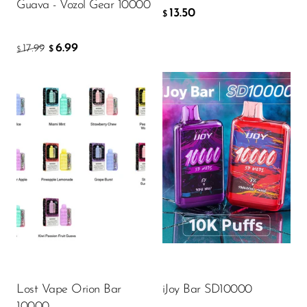
Guava - Vozol Gear 10000
13.50
$
6.99
17.99
$
$
Flavor
Flavor
14.82
14.40
$
$
AGGIUNGI AL CARRELLO
AGGIUNGI AL CARRELLO
Lost Vape Orion Bar
iJoy Bar SD10000
10000