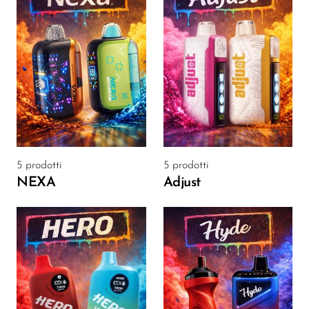
Memers
Milli Bar
Monster Bar
Monster Vape Labs
MTRX
Naked
5 prodotti
5 prodotti
Nexa
NEXA
Adjust
NIKO Bar
North
Off-Stamp
Olit Hookah
Orion