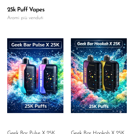
25k Puff Vapes
Aromi più venduti
Flavor
Flavor
16.96
16.78
$
$
AGGIUNGI AL CARRELLO
AGGIUNGI AL CARRELLO
Geek Bar Pulse X 25K
Geek Bar Hookah X 25K