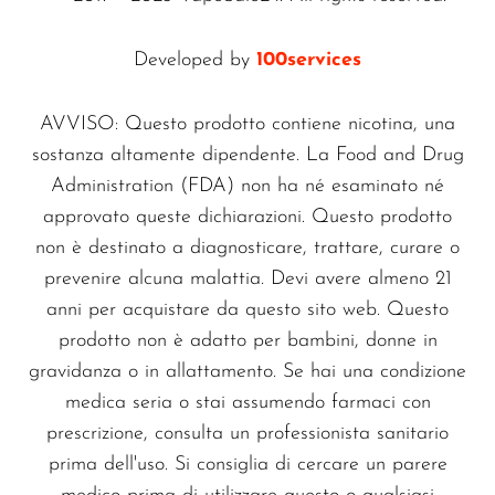
nicotina, high-VG, high-PG, succhi 50/50,
opzioni senza nicotina e vape juice con
Developed by
100services
diverse concentrazioni di nicotina. Che tu
preferisca sapori classici o esotici, la nostra
AVVISO: Questo prodotto contiene nicotina, una
gamma soddisfa tutti i palati.
sostanza altamente dipendente. La Food and Drug
Administration (FDA) non ha né esaminato né
Opzioni di Nicotina per
approvato queste dichiarazioni. Questo prodotto
Ogni Vaper
non è destinato a diagnosticare, trattare, curare o
Dalla versione senza nicotina a varie
prevenire alcuna malattia. Devi avere almeno 21
concentrazioni di nicotina, offriamo e-liquid
anni per acquistare da questo sito web. Questo
per soddisfare ogni preferenza del vaper.
prodotto non è adatto per bambini, donne in
Scegli tra la nostra selezione di basi con o
gravidanza o in allattamento. Se hai una condizione
senza nicotina, shortfill e nic shot per
medica seria o stai assumendo farmaci con
personalizzare la tua esperienza di vaping.
prescrizione, consulta un professionista sanitario
prima dell'uso. Si consiglia di cercare un parere
Hardware per il Vaping