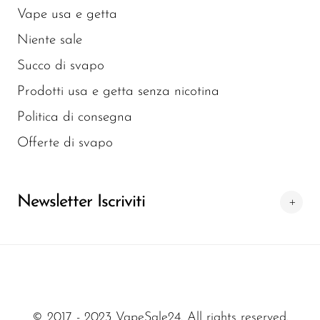
per chi desidera un sapore affidabile ad ogni
Vape usa e getta
boccata. La vivace miscela di Raze Vape
Niente sale
Flavors soddisfa una vasta gamma di gusti,
assicurando sempre l'abbinamento perfetto
Succo di svapo
per il tuo umore o le tue voglie. Immergiti
Prodotti usa e getta senza nicotina
nella varietà completa di
Raze Vape Flavors
Politica di consegna
e migliora oggi la tua esperienza di vaping!
Offerte di svapo
Una Galassia di Sapori di
E-Liquid
Newsletter Iscriviti
Selezione Premium di E-
Liquid
Concediti la nostra galassia di sapori con i
migliori e-liquid disponibili. La nostra
collezione include e-liquid con sale di
© 2017 - 2023 VapeSale24. All rights reserved.