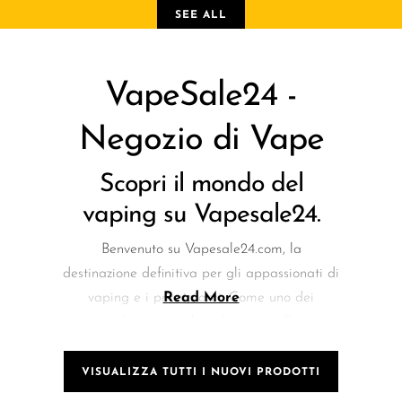
SEE ALL
VapeSale24 -
Negozio di Vape
Scopri il mondo del
vaping su Vapesale24.
Benvenuto su Vapesale24.com, la
destinazione definitiva per gli appassionati di
vaping e i principianti. Come uno dei
Read More
principali negozi online di vape in Europa,
offriamo un'ampia selezione di prodotti per il
vaping, inclusi e-liquid, mod, pod e accessori.
VISUALIZZA TUTTI I NUOVI PRODOTTI
Il nostro impegno per la qualità e la