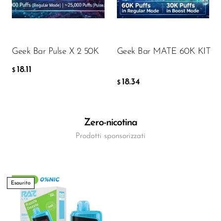
18.11
18.34
$
$
AGGIUNGI AL CARRELLO
AGGIUNGI AL CARRELLO
Geek Bar Pulse X 2 50K
Geek Bar MATE 60K KIT
18.11
$
18.34
$
Zero-nicotina
Prodotti sponsorizzati
Esaurito