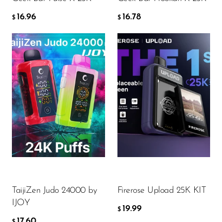
16.96
16.78
$
$
Flavor
Flavor
17.60
19.99
$
$
AGGIUNGI AL CARRELLO
AGGIUNGI AL CARRELLO
TaijiZen Judo 24000 by
Firerose Upload 25K KIT
IJOY
19.99
$
17.60
$