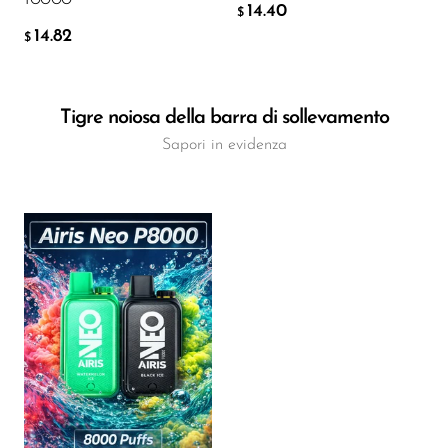
14.40
$
14.82
$
Tigre noiosa della barra di sollevamento
Sapori in evidenza
Flavor
8.38
$