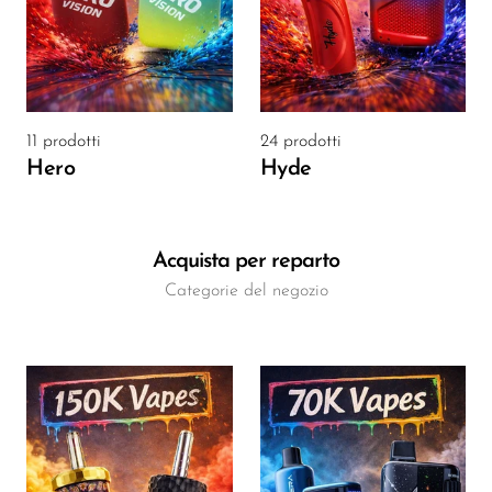
OXBAR
Pachamama
Packspod
11 prodotti
24 prodotti
PHUN
Hero
Hyde
Pillow Talk
PYRO
Acquista per reparto
Raz
Categorie del negozio
RifBar
REIGN BAR
ROMO
Sigelei
Smarter AirPuffs