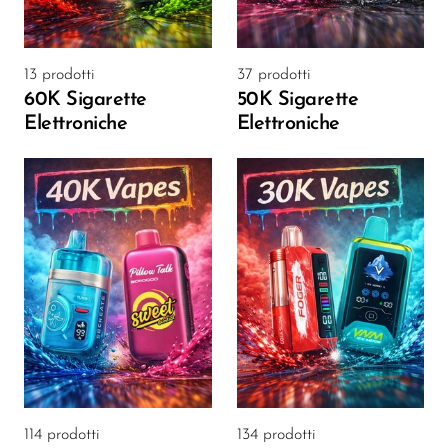
VapMod
VIHO
13 prodotti
37 prodotti
Voom
60K Sigarette
50K Sigarette
Vozol
Elettroniche
Elettroniche
Yo Bar
YOXY
Yovo
Zovoo by Voopoo
Dragbar
114 prodotti
134 prodotti