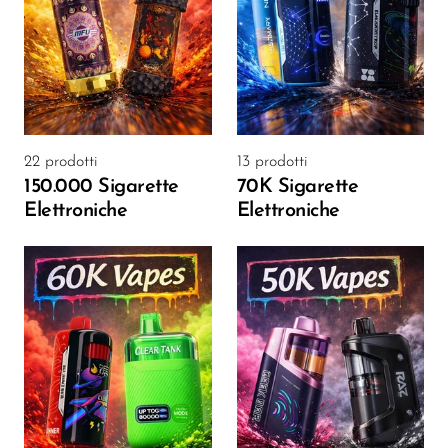
SMOK
Snoopy Smoke
Snowwolf
So Soul
22 prodotti
13 prodotti
Space Mary
150.000 Sigarette
70K Sigarette
Elettroniche
Elettroniche
Spree Bar
Suonon
Suorin
SWFT
TWIST
UWELL