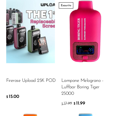
Esaurito
Flavor
15.00
$
AGGIUNGI AL CARRELLO
Firerose Upload 25K POD
Lampone Melograno -
Luffbar Boring Tiger
25000
15.00
$
11.99
17.99
$
$