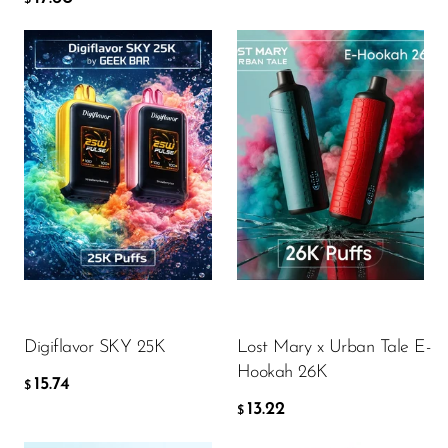
Flavor
Flavor
15.74
13.22
$
$
AGGIUNGI AL CARRELLO
AGGIUNGI AL CARRELLO
Digiflavor SKY 25K
Lost Mary x Urban Tale E-
Hookah 26K
15.74
$
13.22
$