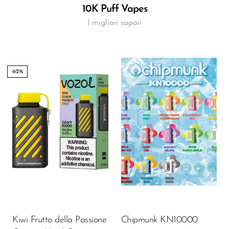
10K Puff Vapes
I migliori sapori
-62%
Flavor
13.50
$
AGGIUNGI AL CARRELLO
Kiwi Frutto della Passione
Chipmunk KN10000