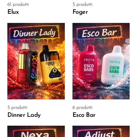
Ijoy
61 prodotti
5 prodotti
Elux
Foger
JNR
Juice Head
KangVAPE
Kado Bar
Kartel Vapes
KROS
Lost Angel
Lost Mary
Lost Vape
5 prodotti
6 prodotti
Dinner Lady
Esco Bar
Lucid Charge
Luffbar