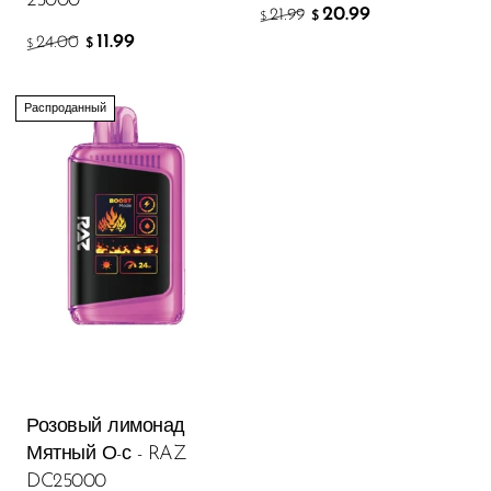
25000
20.99
21.99
$
$
11.99
24.00
$
$
Распроданный
Розовый лимонад
Мятный О-с - RAZ
DC25000