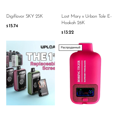
Memers
ДОБАВИТЬ В КОРЗИНУ
ДОБАВИТЬ В КОРЗИНУ
Milli Bar
Digiflavor SKY 25K
Lost Mary x Urban Tale E-
Hookah 26K
Monster Bar
15.74
$
13.22
$
Monster Vape Labs
MTRX
Распроданный
Naked
Nexa
Flavor
NIKO Bar
North
Off-Stamp
15.00
$
Olit Hookah
Orion