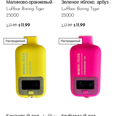
VapMod
Малиново-оранжевый -
Зеленое яблоко, арбуз -
Luffbar Boring Tiger
Luffbar Boring Tiger
VIHO
25000
25000
Voom
11.99
11.99
17.99
17.99
$
$
$
$
Vozol
Yo Bar
Распроданный
Распроданный
YOXY
Yovo
Zovoo by Voopoo
Dragbar