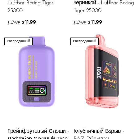
Luffbar Boring Tiger
черникой - Luffbar Boring
25000
Tiger 25000
11.99
11.99
17.99
17.99
$
$
$
$
Распроданный
Распроданный
Грейпфрутовый Слэши -
Клубничный Взрыв -