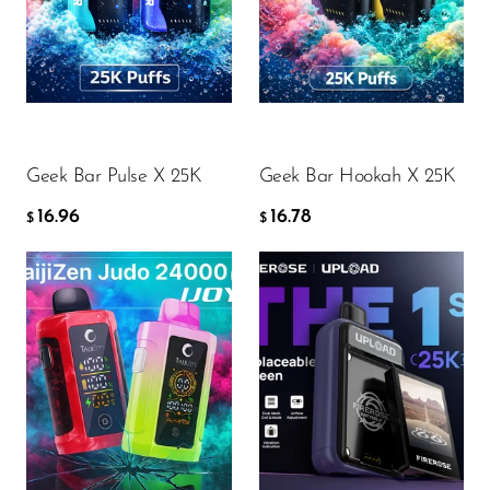
FreeMax
Geek Bar
16.96
16.78
$
$
Glamee
ДОБАВИТЬ В КОРЗИНУ
ДОБАВИТЬ В КОРЗИНУ
Happy Stiks
HERO
Geek Bar Pulse X 25K
Geek Bar Hookah X 25K
Hi-Drip
16.96
16.78
$
$
Hulk Hogan
Humble
Hyde
Flavor
Flavor
Hyppe
Hyve
HQD