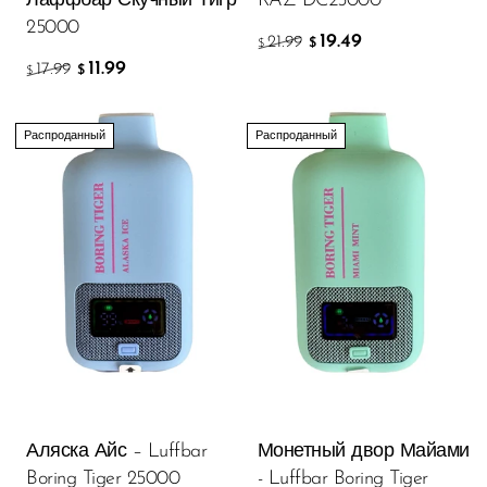
Лаффбар Скучный Тигр
RAZ DC25000
25000
19.49
21.99
$
$
11.99
17.99
$
$
Распроданный
Распроданный
Аляска Айс – Luffbar
Монетный двор Майами
Boring Tiger 25000
- Luffbar Boring Tiger