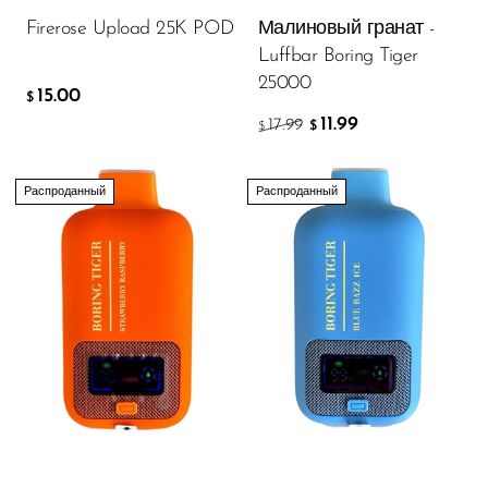
ДОБАВИТЬ В КОРЗИНУ
OXBAR
Firerose Upload 25K POD
Малиновый гранат -
Luffbar Boring Tiger
Pachamama
25000
15.00
$
Packspod
11.99
17.99
$
$
PHUN
Pillow Talk
Распроданный
Распроданный
PYRO
Raz
RifBar
REIGN BAR
ROMO
Sigelei
Smarter AirPuffs