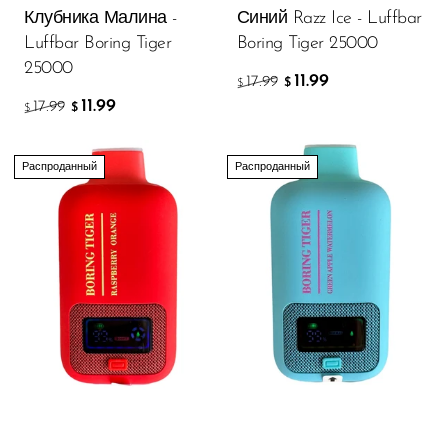
Клубника Малина -
Синий Razz Ice - Luffbar
SMOK
Luffbar Boring Tiger
Boring Tiger 25000
25000
Snoopy Smoke
11.99
17.99
$
$
11.99
17.99
Snowwolf
$
$
So Soul
Распроданный
Распроданный
Space Mary
Spree Bar
Suonon
Suorin
SWFT
TWIST
UWELL