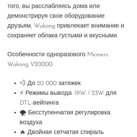
того,
вы
расслабляясь дома или
демонстрируя свое оборудование
друзьям, Wukong привлекает внимание и
сохраняет облака густыми и вкусными.
Особенности одноразового Memers
Wukong V20000
:
💨
До 20 000 затяжек
⚡
Режимы вывода
: 19W / 23W для
DTL-вейпинга
🌪️
Бесступенчатая регулировка
воздуха
🔥
Двойная сетчатая спираль