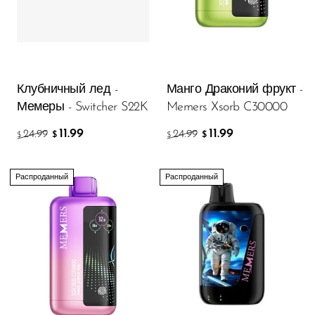
Ijoy
JNR
Juice Head
KangVAPE
Клубничный лед -
Манго Драконий фрукт -
Мемеры - Switcher S22K
Memers Xsorb C30000
Kado Bar
11.99
11.99
24.99
24.99
$
$
$
$
Kartel Vapes
KROS
Распроданный
Распроданный
Lost Angel
Lost Mary
Lost Vape
Lucid Charge
Luffbar