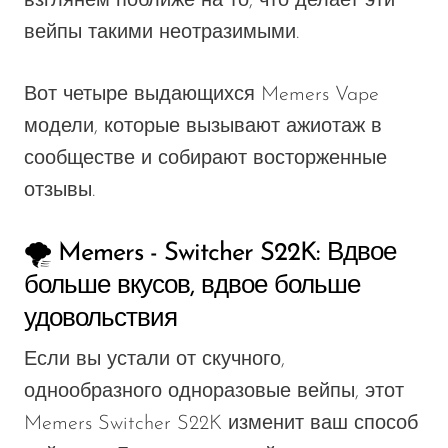
взглянем поближе на то, что делает эти
вейпы такими неотразимыми.
Вот четыре выдающихся
Memers Vape
модели, которые вызывают ажиотаж в
сообществе и собирают восторженные
отзывы
.
🌪️ Memers - Switcher S22K: Вдвое
больше вкусов, вдвое больше
удовольствия
Если
вы
устали от скучного,
однообразного
одноразовые вейпы
, этот
Memers Switcher S22K
изменит ваш способ