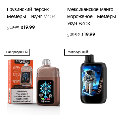
Грузинский персик -
Мексиканское манго
Мемеры - Укунг V40K
мороженое - Мемеры -
Укун В40К
19.99
29.99
$
$
19.99
29.99
$
$
Распроданный
Распроданный