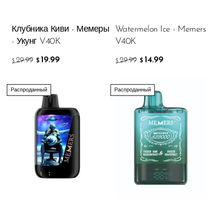
OXBAR
Клубника Киви - Мемеры
Watermelon Ice - Memers
Pachamama
- Укунг V40K
V40K
Packspod
19.99
14.99
29.99
29.99
$
$
$
$
PHUN
Pillow Talk
Распроданный
Распроданный
PYRO
Raz
RifBar
REIGN BAR
ROMO
Sigelei
Smarter AirPuffs