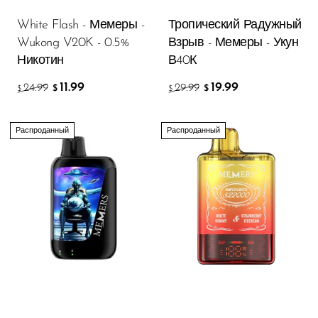
White Flash - Мемеры -
Тропический Радужный
Wukong V20K - 0.5%
Взрыв - Мемеры - Укун
Никотин
В40К
11.99
19.99
24.99
29.99
$
$
$
$
Распроданный
Распроданный