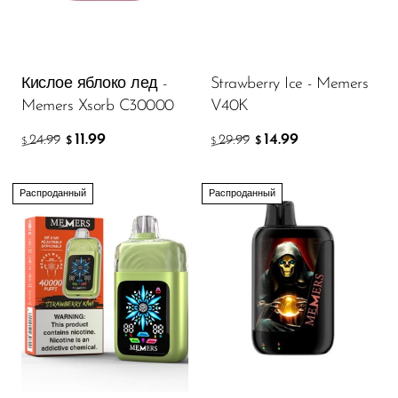
Memers
Milli Bar
Monster Bar
Кислое яблоко лед -
Strawberry Ice - Memers
Memers Xsorb C30000
V40K
Monster Vape Labs
11.99
14.99
24.99
29.99
$
$
$
$
MTRX
Naked
Распроданный
Распроданный
Nexa
NIKO Bar
North
Off-Stamp
Olit Hookah
Orion