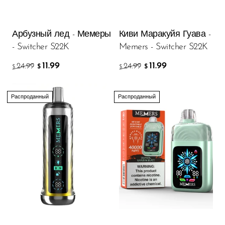
VapMod
VIHO
Арбузный лед - Мемеры
Киви Маракуйя Гуава -
Voom
- Switcher S22K
Memers - Switcher S22K
Vozol
11.99
11.99
24.99
24.99
$
$
$
$
Yo Bar
YOXY
Распроданный
Распроданный
Yovo
Zovoo by Voopoo
Dragbar