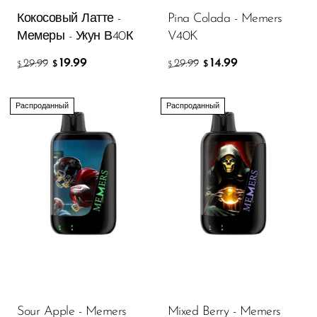
Кокосовый Латте -
Pina Colada - Memers
Мемеры - Укун В40К
V40K
19.99
14.99
29.99
29.99
$
$
$
$
Распроданный
Распроданный
Sour Apple - Memers
Mixed Berry - Memers