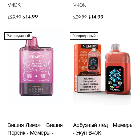
V40K
V40K
14.99
14.99
29.99
29.99
$
$
$
$
Распроданный
Распроданный
Вишня Лимон - Вишня
Арбузный лёд - Мемеры
Персик - Мемеры -
- Укун В40К