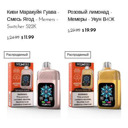
Киви Маракуйя Гуава -
Розовый лимонад -
Смесь Ягод - Memers -
Мемеры - Укун В40К
Switcher S22K
19.99
29.99
$
$
11.99
24.99
$
$
Распроданный
Распроданный