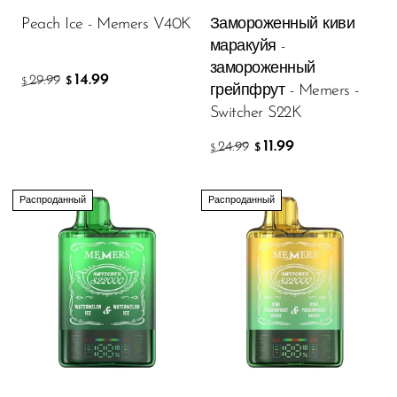
Peach Ice - Memers V40K
Замороженный киви
SMOK
маракуйя -
Snoopy Smoke
замороженный
14.99
29.99
$
$
грейпфрут - Memers -
Snowwolf
Switcher S22K
So Soul
11.99
24.99
$
$
Space Mary
Spree Bar
Распроданный
Распроданный
Suonon
Suorin
SWFT
TWIST
UWELL