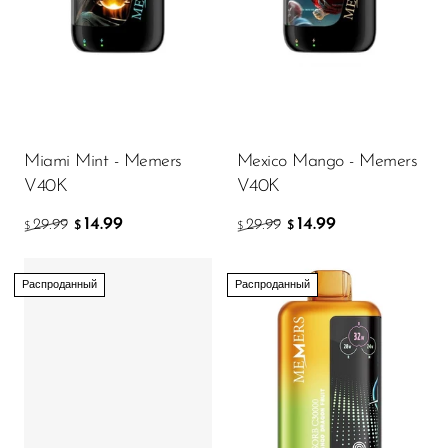
FreeMax
Geek Bar
Glamee
Happy Stiks
HERO
Miami Mint - Memers
Mexico Mango - Memers
V40K
V40K
Hi-Drip
14.99
14.99
29.99
29.99
$
$
Hulk Hogan
$
$
Humble
Распроданный
Распроданный
Hyde
Hyppe
Hyve
HQD