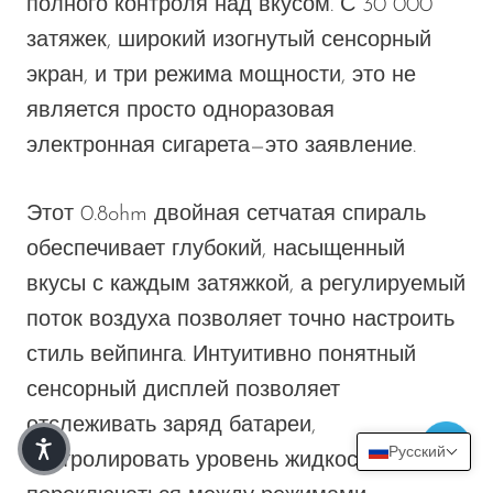
полного контроля над вкусом. С
30 000
затяжек
, широкий
изогнутый сенсорный
экран
, и
три режима мощности
, это
не
является
просто
одноразовая
электронная сигарета
—
это
заявление.
Этот
0.8ohm
двойная сетчатая спираль
обеспечивает глубокий, насыщенный
вкусы
с каждым затяжкой, а регулируемый
поток воздуха позволяет точно настроить
стиль вейпинга. Интуитивно понятный
сенсорный дисплей позволяет
отслеживать заряд батареи,
Русский
контролировать уровень жидкости и