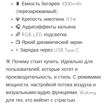
🔋
Ёмкость батареи
: 1000mAh
(перезаряжаемый)
💎
Крепость никотина
: 0.5%
🎧
Аудиоэффекты кальяна
🌈
RGB LED подсветка
📺
Яркий динамический экран
⚡
Зарядка через USB Type-C
🎯
Почему стоит купить
: Идеально для
пользователей, которые хотят и
производительность, и стиль. С режимами
мощности, настройкой потока воздуха и
визуальными/аудио функциями, Wukong
для тех, кто вейпит с страстью.