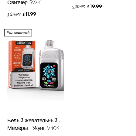
Свитчер S22K
19.99
29.99
$
$
11.99
24.99
$
$
Распроданный
Белый жевательный -
Мемеры - Укунг V40K