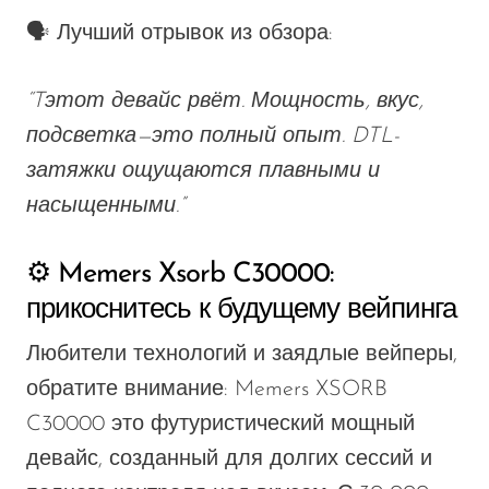
🗣️
Лучший отрывок из обзора
:
“T
этот девайс рвёт. Мощность, вкус,
подсветка—
это
полный опыт. DTL-
затяжки ощущаются плавными и
насыщенными
.”
⚙️ Memers Xsorb C30000:
прикоснитесь к будущему вейпинга
Любители технологий и заядлые вейперы,
обратите внимание:
Memers XSORB
C30000
это футуристический мощный
девайс, созданный для долгих сессий и