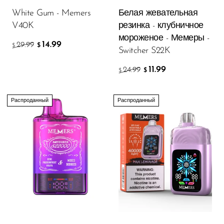
White Gum - Memers
Белая жевательная
V40K
резинка - клубничное
мороженое - Мемеры -
14.99
29.99
$
$
Switcher S22K
11.99
24.99
$
$
Распроданный
Распроданный