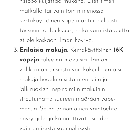
helppo kuljettaa mukana. Olet sitten
matkalla tai
vain
töihin menossa
kertakäyttöinen vape mahtuu helposti
taskuun tai laukkuun, mikä varmistaa, että
et ole koskaan ilman höyryä.
Erilaisia makuja
: Kertakäyttöinen
16K
vapeja
tulee eri makuisia. Tämän
valikoiman ansiosta voit kokeilla erilaisia ​​
makuja hedelmäisistä mentoliin ja
jälkiruokien inspiroimiin makuihin
sitoutumatta suureen määrään vape-
mehua. Se on erinomainen vaihtoehto
höyryäjille, jotka nauttivat asioiden
vaihtamisesta säännöllisesti.