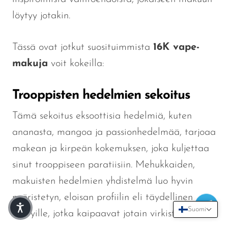
löytyy jotakin.
Tässä ovat jotkut suosituimmista
16K vape-
makuja
voit kokeilla:
Trooppisten hedelmien sekoitus
Tämä sekoitus eksoottisia hedelmiä, kuten
ananasta, mangoa ja passionhedelmää, tarjoaa
makean ja kirpeän kokemuksen, joka kuljettaa
sinut trooppiseen paratiisiin. Mehukkaiden,
makuisten hedelmien yhdistelmä luo hyvin
pyöristetyn, eloisan profiilin
eli
täydellinen
Suomi
höyryille, jotka kaipaavat jotain virkistävää.