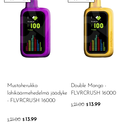
Mustaherukka
Double Mango -
lohikäärmehedelmä jäädyke
FLVRCRUSH 16000
- FLVRCRUSH 16000
13.99
21.00
$
$
13.99
21.00
$
$