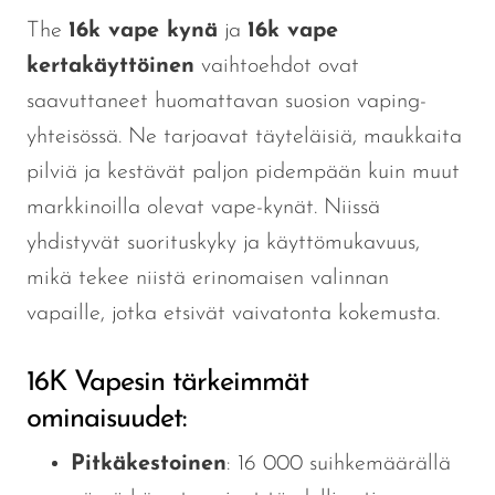
The
16k vape kynä
ja
16k
vape
kertakäyttöinen
vaihtoehdot ovat
saavuttaneet huomattavan suosion vaping-
yhteisössä. Ne tarjoavat täyteläisiä, maukkaita
pilviä ja kestävät paljon pidempään kuin muut
markkinoilla olevat vape-kynät. Niissä
yhdistyvät suorituskyky ja käyttömukavuus,
mikä tekee niistä erinomaisen valinnan
vapaille, jotka etsivät vaivatonta kokemusta.
16K Vapesin tärkeimmät
ominaisuudet:
Pitkäkestoinen
: 16 000 suihkemäärällä