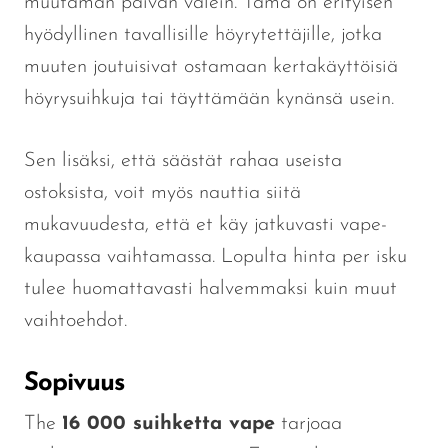
muutaman päivän välein.
Tämä
on erityisen
hyödyllinen tavallisille höyrytettäjille, jotka
muuten joutuisivat ostamaan kertakäyttöisiä
höyrysuihkuja tai täyttämään kynänsä usein.
Sen lisäksi, että säästät rahaa useista
ostoksista, voit myös nauttia siitä
mukavuudesta, että et käy jatkuvasti vape-
kaupassa vaihtamassa. Lopulta hinta per isku
tulee huomattavasti halvemmaksi kuin muut
vaihtoehdot.
Sopivuus
The
16 000 suihketta
vape
tarjoaa