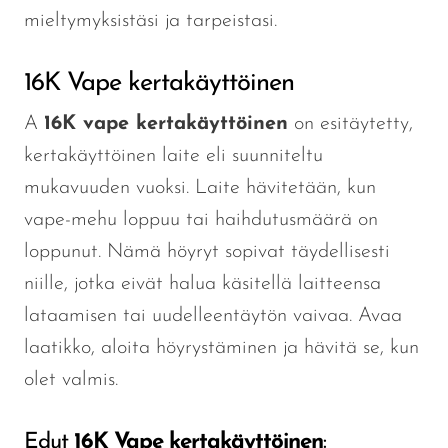
mieltymyksistäsi ja tarpeistasi.
16K Vape kertakäyttöinen
A
16K vape kertakäyttöinen
on esitäytetty,
kertakäyttöinen laite
eli
suunniteltu
mukavuuden vuoksi.
Laite
hävitetään, kun
vape-mehu loppuu tai haihdutusmäärä on
loppunut.
Nämä höyryt sopivat täydellisesti
niille, jotka eivät halua käsitellä laitteensa
lataamisen tai uudelleentäytön vaivaa. Avaa
laatikko, aloita höyrystäminen ja hävitä se, kun
olet valmis.
Edut
16K Vape kertakäyttöinen
: