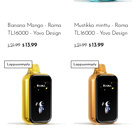
Ijoy
JNR
Banana Mango - Rama
Mustikka minttu - Rama
Juice Head
TL16000 - Yovo Design
TL16000 - Yovo Design
KangVAPE
13.99
13.99
21.99
21.99
$
$
$
$
Kado Bar
Kartel Vapes
Loppuunmyyty
Loppuunmyyty
KROS
Lost Angel
Lost Mary
Lost Vape
Lucid Charge
Luffbar