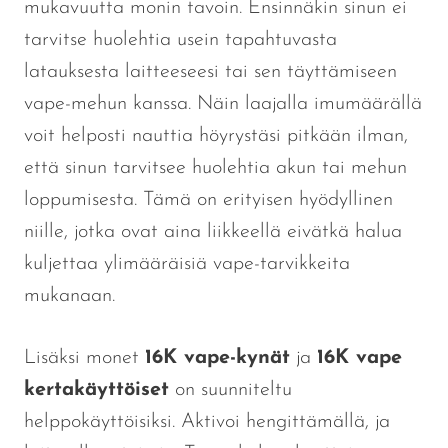
mukavuutta monin tavoin.
Ensinnäkin sinun ei
tarvitse huolehtia usein tapahtuvasta
latauksesta
laitteeseesi tai sen täyttämiseen
vape-mehun kanssa.
Näin laajalla imumäärällä
voit helposti nauttia höyrystäsi pitkään ilman,
että sinun tarvitsee huolehtia akun tai mehun
loppumisesta.
Tämä
on erityisen hyödyllinen
niille, jotka ovat aina liikkeellä eivätkä halua
kuljettaa ylimääräisiä vape-tarvikkeita
mukanaan.
Lisäksi monet
16K vape-kynät
ja
16K vape
kertakäyttöiset
on suunniteltu
helppokäyttöisiksi. Aktivoi hengittämällä, ja