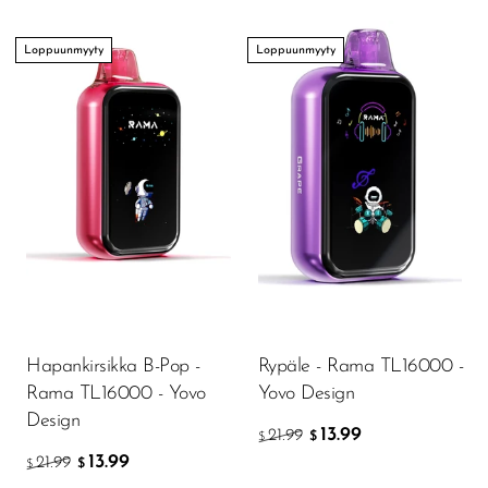
Loppuunmyyty
Loppuunmyyty
Hapankirsikka B-Pop -
Rypäle - Rama TL16000 -
Rama TL16000 - Yovo
Yovo Design
Design
13.99
21.99
$
$
13.99
21.99
$
$