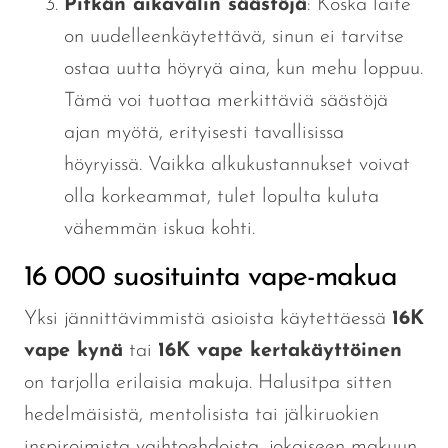
Pitkän aikavälin säästöjä
: Koska laite
on uudelleenkäytettävä, sinun ei tarvitse
ostaa uutta höyryä aina, kun mehu loppuu.
Tämä
voi tuottaa merkittäviä säästöjä
ajan myötä, erityisesti tavallisissa
höyryissä. Vaikka alkukustannukset voivat
olla korkeammat, tulet
lopulta
kuluta
vähemmän iskua kohti.
16 000 suosituinta vape-makua
Yksi jännittävimmistä asioista käytettäessä
16K
vape kynä
tai
16K vape kertakäyttöinen
on tarjolla erilaisia ​​makuja. Halusitpa sitten
hedelmäisistä, mentolisista tai jälkiruokien
inspiroimista vaihtoehdoista, jokaiseen makuun