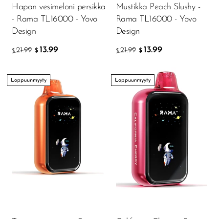
Hapan vesimeloni persikka
Mustikka Peach Slushy -
OXBAR
- Rama TL16000 - Yovo
Rama TL16000 - Yovo
Pachamama
Design
Design
Packspod
13.99
13.99
21.99
21.99
$
$
$
$
PHUN
Loppuunmyyty
Loppuunmyyty
Pillow Talk
PYRO
Raz
RifBar
REIGN BAR
ROMO
Sigelei
Smarter AirPuffs