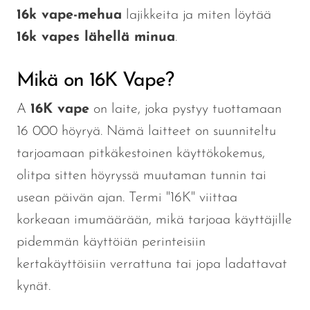
16k vape-mehua
lajikkeita ja miten löytää
16k vapes lähellä minua
.
Mikä on 16K Vape?
A
16K vape
on laite, joka pystyy tuottamaan
16 000 höyryä. Nämä laitteet on suunniteltu
tarjoamaan pitkäkestoinen käyttökokemus,
olitpa sitten höyryssä muutaman tunnin tai
usean päivän ajan.
Termi "16K" viittaa
korkeaan imumäärään, mikä tarjoaa käyttäjille
pidemmän käyttöiän
perinteisiin
kertakäyttöisiin verrattuna tai jopa
ladattavat
kynät.