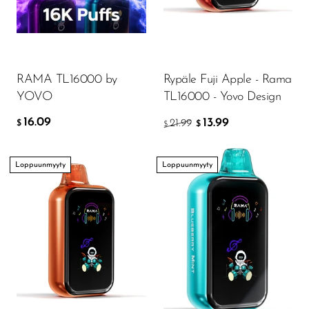
FreeMax
16.09
$
Geek Bar
Glamee
LISÄÄ OSTOSKORIIN
RAMA TL16000 by
Rypäle Fuji Apple - Rama
Happy Stiks
YOVO
TL16000 - Yovo Design
HERO
16.09
13.99
21.99
$
$
$
Hi-Drip
Hulk Hogan
Loppuunmyyty
Loppuunmyyty
Humble
Hyde
Hyppe
Hyve
HQD