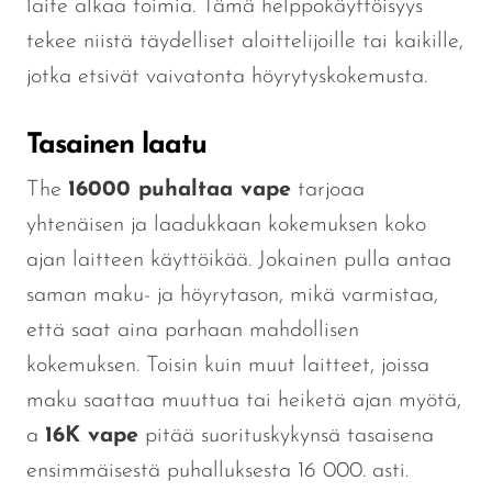
laite alkaa toimia. Tämä helppokäyttöisyys
tekee niistä täydelliset aloittelijoille tai kaikille,
jotka etsivät vaivatonta höyrytyskokemusta.
Tasainen laatu
The
16000
puhaltaa
vape
tarjoaa
yhtenäisen ja laadukkaan kokemuksen koko
ajan
laitteen käyttöikää
. Jokainen pulla antaa
saman maku- ja höyrytason, mikä varmistaa,
että saat aina parhaan mahdollisen
kokemuksen. Toisin kuin muut laitteet, joissa
maku saattaa muuttua tai heiketä ajan myötä,
a
16K vape
pitää suorituskykynsä tasaisena
ensimmäisestä puhalluksesta 16 000. asti.