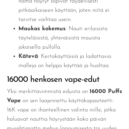
nämä höyryt sopivat täydellisesti
pitkäaikaiseen käyttöön, joten niitä ei
tarvitse vaihtaa usein.
Maukas kokemus
: Nauti erilaisista
täyteläisistä, yhtenäisistä mauista
jokaisella pullolla.
Kätevä
: Kertakäyttöisiä ja ladattavia
malleja on helppo käyttää ja huoltaa.
16000 henkosen vape-edut
Yksi merkittävimmistä eduista on
16000 Puffs
Vape
on sen laajennettu käyttökapasiteetti.
16K vape on ihanteellinen valinta niille, jotka
haluavat nauttia höyrystään koko päivän
murehtimatta mehun loppumisesta tai uuden