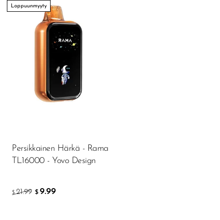
Loppuunmyyty
Persikkainen Härkä - Rama
TL16000 - Yovo Design
9.99
21.99
$
$