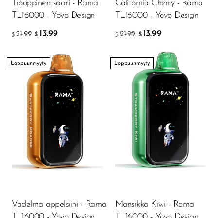
Trooppinen saari - Rama
California Cherry - Rama
TL16000 - Yovo Design
TL16000 - Yovo Design
SMOK
13.99
13.99
21.99
21.99
Snoopy Smoke
$
$
$
$
Snowwolf
Loppuunmyyty
Loppuunmyyty
So Soul
Space Mary
Spree Bar
Suonon
Suorin
SWFT
TWIST
UWELL
Vadelma appelsiini - Rama
Mansikka Kiwi - Rama
TL16000 - Yovo Design
TL16000 - Yovo Design