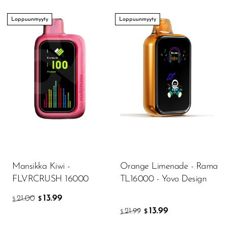
Loppuunmyyty
Loppuunmyyty
Mansikka Kiwi -
Orange Limenade - Rama
FLVRCRUSH 16000
TL16000 - Yovo Design
13.99
21.00
$
$
13.99
21.99
$
$