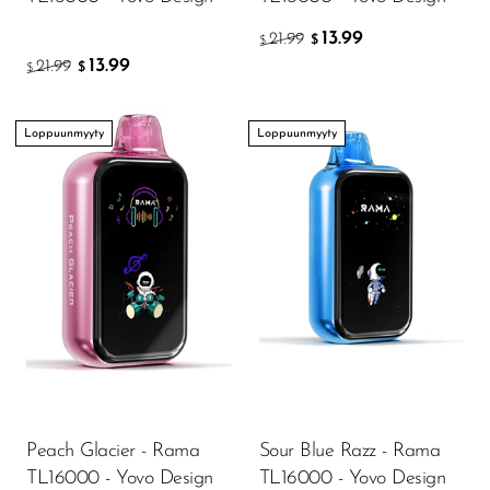
VapMod
13.99
21.99
$
VIHO
$
13.99
21.99
$
$
Voom
Vozol
Loppuunmyyty
Loppuunmyyty
Yo Bar
YOXY
Yovo
Zovoo by Voopoo
Dragbar
Peach Glacier - Rama
Sour Blue Razz - Rama
TL16000 - Yovo Design
TL16000 - Yovo Design