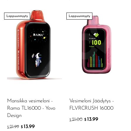
Loppuunmyyty
Loppuunmyyty
Mansikka vesimeloni -
Vesimeloni Jäädytys -
Rama TL16000 - Yovo
FLVRCRUSH 16000
Design
13.99
21.00
$
$
13.99
21.99
$
$