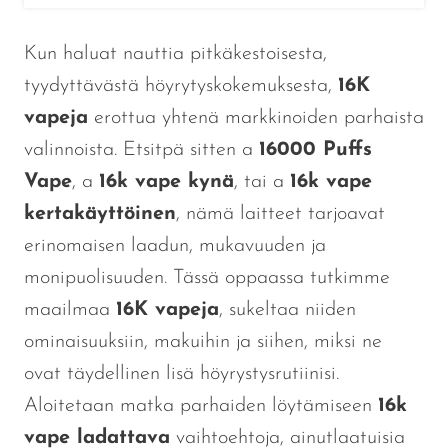
Kun haluat nauttia pitkäkestoisesta,
tyydyttävästä höyrytyskokemuksesta,
16K
vapeja
erottua yhtenä markkinoiden parhaista
valinnoista. Etsitpä sitten a
16000 Puffs
Vape
, a
16k vape kynä
, tai a
16k vape
kertakäyttöinen
, nämä laitteet tarjoavat
erinomaisen laadun, mukavuuden ja
monipuolisuuden. Tässä oppaassa tutkimme
maailmaa
16K vapeja
, sukeltaa niiden
ominaisuuksiin, makuihin ja siihen, miksi ne
ovat täydellinen lisä höyrystysrutiinisi.
Aloitetaan matka parhaiden löytämiseen
16k
vape ladattava
vaihtoehtoja, ainutlaatuisia