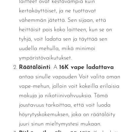
laitteet ovat kestävämpiä kuin
kertakäyttöiset, ja ne tuottavat
vähemmän jätettä. Sen sijaan, että
heittäisit pois koko laitteen, kun se on
tyhjä, voit ladata sen ja täyttää sen
uudella mehulla, mikä minimoi
ympäristövaikutukset.
Räätälöinti
: A
16K
vape ladattava
antaa sinulle vapauden
Voit valita oman
vape-mehun, jolloin voit kokeilla erilaisia ​​
makuja ja nikotiinivahvuuksia.
Tämä
joustavuus tarkoittaa, että voit luoda
höyrytyskokemuksen, joka on räätälöity
juuri sinun mieltymystesi mukaan.