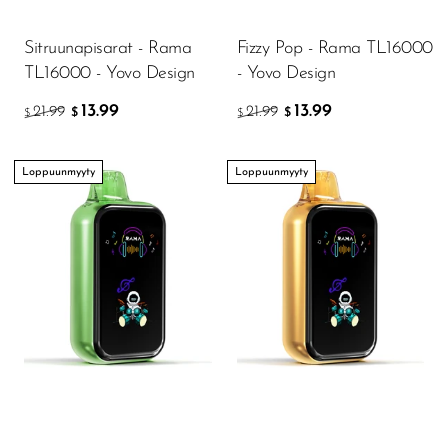
Memers
Sitruunapisarat - Rama
Fizzy Pop - Rama TL16000
Milli Bar
TL16000 - Yovo Design
- Yovo Design
Monster Bar
13.99
13.99
21.99
21.99
$
$
$
$
Monster Vape Labs
MTRX
Loppuunmyyty
Loppuunmyyty
Naked
Nexa
NIKO Bar
North
Off-Stamp
Olit Hookah
Orion