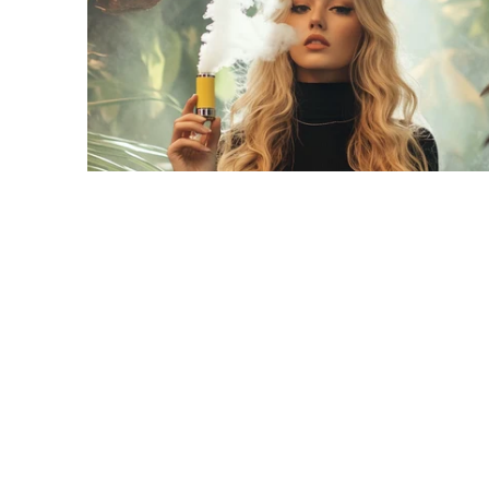
Olit Hookah
Orion
OXBAR
Pachamama
Packspod
PHUN
Pillow Talk
PYRO
Raz
RifBar
REIGN BAR
ROMO