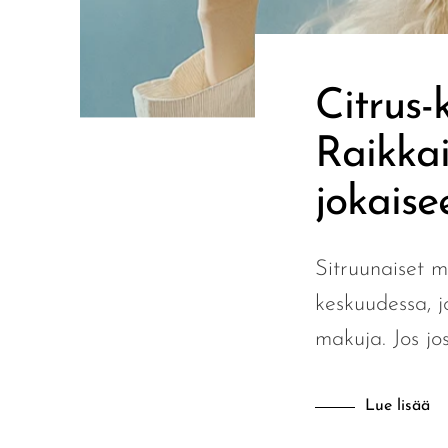
Foger
FreeMax
Citrus-
Geek Bar
Raikkai
Glamee
Happy Stiks
jokais
HERO
Hi-Drip
Sitruunaiset m
Hulk Hogan
keskuudessa, jo
Humble
makuja. Jos jos 
Hyde
Lue lisää
Hyppe