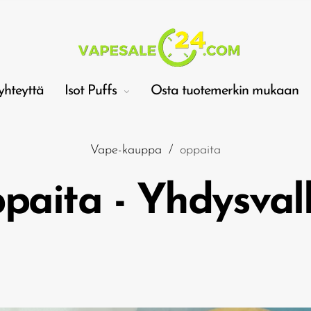
yhteyttä
Isot Puffs
Osta tuotemerkin mukaan
Vape-kauppa
/
oppaita
paita - Yhdysval
Kär