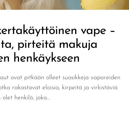
kertakäyttöinen vape –
ta, pirteitä makuja
een henkäykseen
aut ovat pitkään olleet suosikkeja vaporeiden
tka rakastavat eloisia, kirpeitä ja virkistäviä
olet henkilö, joka...