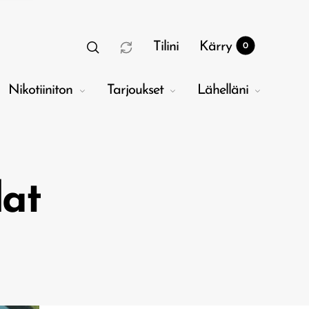
Tilini
Kärry
0
Nikotiiniton
Tarjoukset
Lähelläni
lat
ry
0