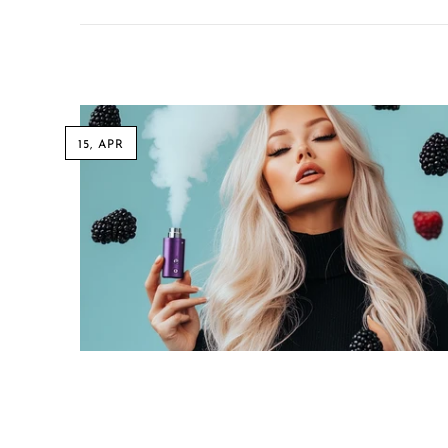
Hyve
HQD
Ijoy
JNR
15, APR
Juice Head
KangVAPE
Kado Bar
Kartel Vapes
KROS
Lost Angel
Lost Mary
Lost Vape