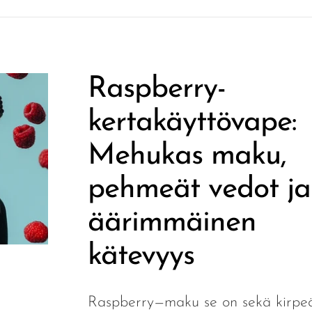
Raspberry-
kertakäyttövape:
Mehukas maku,
pehmeät vedot ja
äärimmäinen
kätevyys
Raspberry—maku se on sekä kirpe