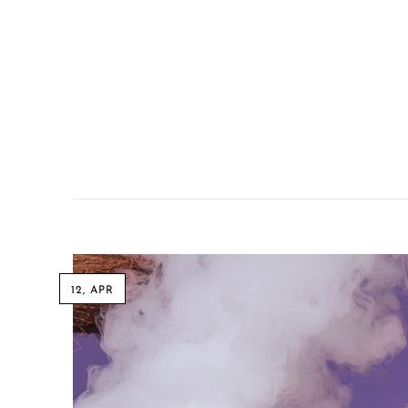
UWELL
VapMod
VIHO
Voom
Vozol
Yo Bar
YOXY
Yovo
12, APR
Zovoo by Voopoo Dragbar