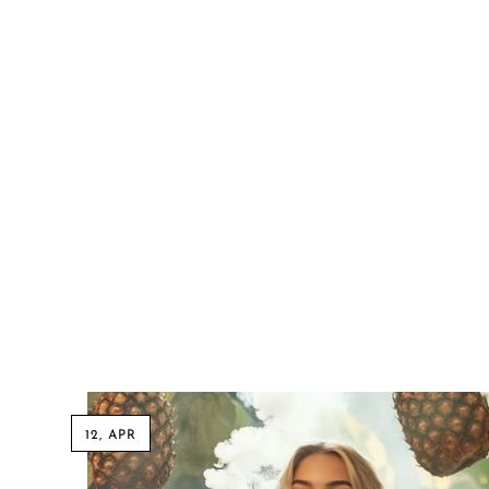
Lucid Charge
Luffbar
Memers
Milli Bar
Monster Bar
Monster Vape Labs
MTRX
Naked
Nexa
NIKO Bar
North
12, APR
Off-Stamp