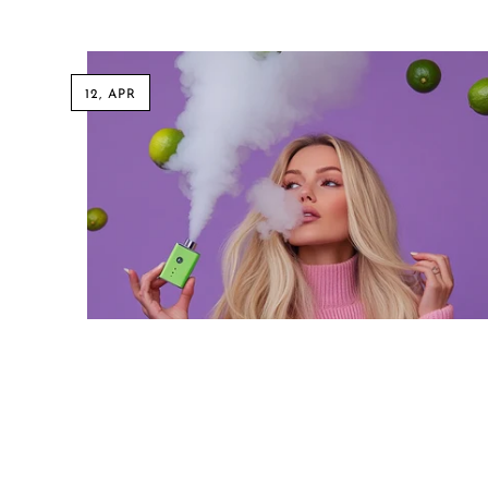
Sigelei
Smarter AirPuffs
12, APR
SMOK
Snoopy Smoke
Snowwolf
So Soul
Space Mary
Spree Bar
Suonon
Suorin
SWFT
TWIST