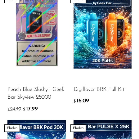
Peach Blue Slushy - Geek
Digiflavor BRK Full Kit
Bar Skyview 25000
16.09
$
17.99
24.99
$
$
Eladva
Eladva