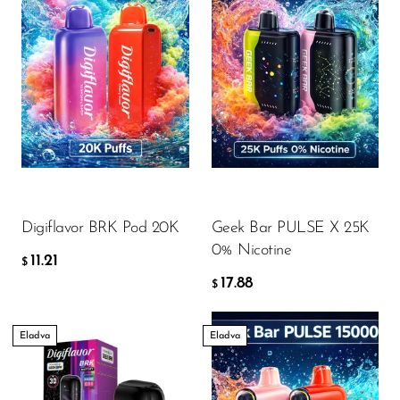
Digiflavor BRK Pod 20K
Geek Bar PULSE X 25K
0% Nicotine
11.21
$
17.88
$
Eladva
Eladva