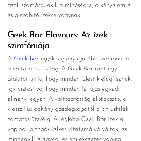
azok számára, akik a minőségre, a kényelemre
és a csábító ízekre vágynak.
Geek Bar Flavours: Az ízek
szimfóniája
A
Geek bár
egyik leglenyűgözőbb szempontja
a változatos ízvilág. A Geek Bar ízeit úgy
alakítottuk ki, hogy minden ízlést kielégítsenek,
így biztosítva, hogy minden felfújás egyedi
élmény legyen. A változatosság elképesztő, a
klasszikus dohány gazdagságától a citrusfélék
zamatos ütéséig. A legjobb Geek Bar ízek a
vaping rajongók lelkes vitatémáivá váltak, és
mindegyik íz egyedi és emlékezetes vaping