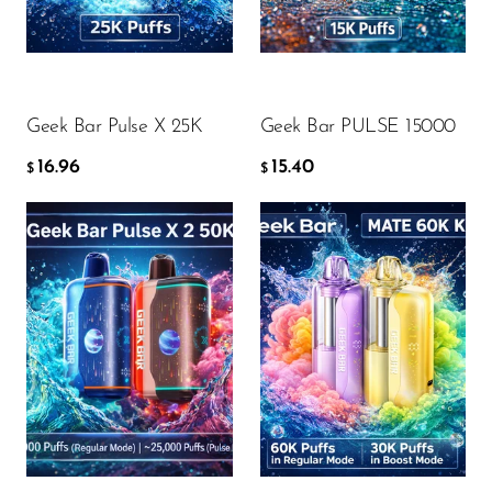
16.96
15.40
FreeMax
$
$
Geek Bar
KOSÁRBA
KOSÁRBA
Glamee
Geek Bar Pulse X 25K
Geek Bar PULSE 15000
Happy Stiks
16.96
15.40
HERO
$
$
Hi-Drip
Hulk Hogan
Humble
Flavor
Flavor
Hyde
Hyppe
Hyve
18.11
18.34
$
$
HQD