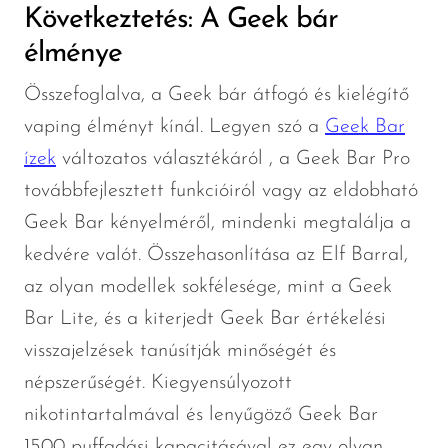
Következtetés: A Geek bár
élménye
Összefoglalva, a Geek bár átfogó és kielégítő
vaping élményt kínál. Legyen szó a
Geek Bar
ízek
változatos választékáról , a Geek Bar Pro
továbbfejlesztett funkcióiról vagy az eldobható
Geek Bar kényelméről, mindenki megtalálja a
kedvére valót. Összehasonlítása az Elf Barral,
az olyan modellek sokfélesége, mint a Geek
Bar Lite, és a kiterjedt Geek Bar értékelési
visszajelzések tanúsítják minőségét és
népszerűségét. Kiegyensúlyozott
nikotintartalmával és lenyűgöző Geek Bar
1500 puffadási kapacitásával ez egy olyan