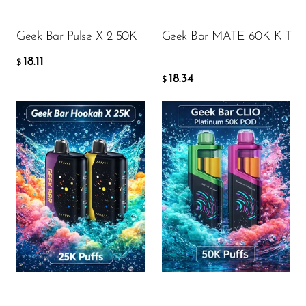
Ijoy
KOSÁRBA
KOSÁRBA
JNR
Geek Bar Pulse X 2 50K
Geek Bar MATE 60K KIT
Juice Head
18.11
$
18.34
$
KangVAPE
Kado Bar
Kartel Vapes
KROS
Flavor
Flavor
Lost Angel
Lost Mary
Lost Vape
16.78
12.36
$
$
Lucid Charge
Luffbar
KOSÁRBA
KOSÁRBA