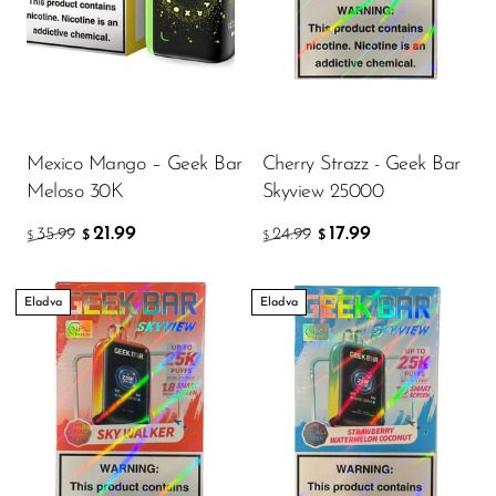
Mexico Mango – Geek Bar
Cherry Strazz - Geek Bar
Meloso 30K
Skyview 25000
21.99
17.99
35.99
24.99
$
$
$
$
Eladva
Eladva