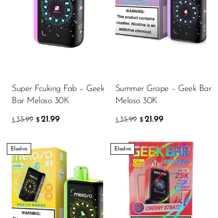
Super Fcuking Fab – Geek
Summer Grape – Geek Bar
Bar Meloso 30K
Meloso 30K
21.99
21.99
35.99
35.99
$
$
$
$
Eladva
Eladva