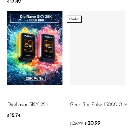
17.82
$
SMOK
Eladva
Snoopy Smoke
Snowwolf
So Soul
Flavor
Space Mary
Spree Bar
15.74
$
Suonon
Suorin
KOSÁRBA
SWFT
Digiflavor SKY 25K
Geek Bar Pulse 15000 0 %
TWIST
15.74
$
UWELL
20.99
29.99
$
$