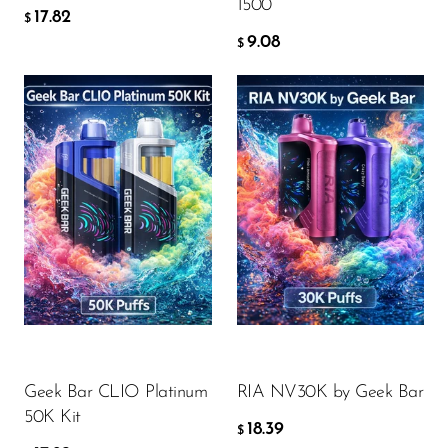
1500
17.82
$
OXBAR
9.08
$
Pachamama
Packspod
PHUN
Pillow Talk
Flavor
Flavor
PYRO
Raz
17.82
18.39
RifBar
$
$
REIGN BAR
KOSÁRBA
KOSÁRBA
ROMO
Geek Bar CLIO Platinum
RIA NV30K by Geek Bar
Sigelei
50K Kit
18.39
$
Smarter AirPuffs