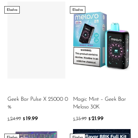
VapMod
Eladva
Eladva
VIHO
Voom
Vozol
Yo Bar
YOXY
Yovo
Zovoo by Voopoo
Dragbar
Geek Bar Pulse X 25000 0
Magic Mint – Geek Bar
%
Meloso 30K
19.99
21.99
24.99
35.99
$
$
$
$
Eladva
Eladva