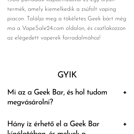
termék, amely kiemelkedik a zsúfolt vaping
piacon. Találja meg a tökéletes Geek bárt még
ma a VapeSale24.com oldalon, és csatlakozzon
az elégedett vaperek forradalmához!
GYIK
Mi az a Geek Bar, és hol tudom
megvásárolni?
A Geek Bar az eldobható gőzölő készülékek
Hány íz érhető el a Geek Bar
híres márkája, amely széles ízválasztékáról és