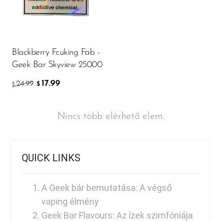
Blackberry Fcuking Fab -
Geek Bar Skyview 25000
17.99
24.99
$
$
Nincs több elérhető elem.
QUICK LINKS
A Geek bár bemutatása: A végső
vaping élmény
Geek Bar Flavours: Az ízek szimfóniája