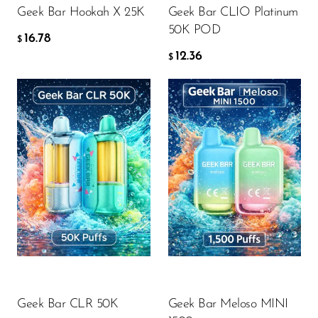
Geek Bar Hookah X 25K
Geek Bar CLIO Platinum
Memers
50K POD
16.78
Milli Bar
$
12.36
$
Monster Bar
Monster Vape Labs
MTRX
Naked
Flavor
Flavor
Nexa
NIKO Bar
North
17.82
9.08
$
$
Off-Stamp
KOSÁRBA
KOSÁRBA
Olit Hookah
Geek Bar CLR 50K
Geek Bar Meloso MINI
Orion