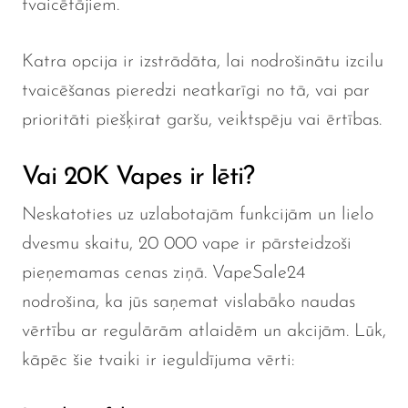
tvaicētājiem.
Katra opcija ir izstrādāta, lai nodrošinātu izcilu
tvaicēšanas pieredzi neatkarīgi no tā, vai par
prioritāti piešķirat garšu, veiktspēju vai ērtības.
Vai 20K Vapes ir lēti?
Neskatoties uz uzlabotajām funkcijām un lielo
dvesmu skaitu, 20 000 vape ir pārsteidzoši
pieņemamas cenas ziņā. VapeSale24
nodrošina, ka jūs saņemat vislabāko naudas
vērtību ar regulārām atlaidēm un akcijām. Lūk,
kāpēc šie tvaiki ir ieguldījuma vērti: