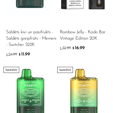
Ijoy
JNR
Juice Head
KangVAPE
Saldēts kivi un pasifrukts -
Rainbow Jelly - Kado Bar
Saldēts greipfrūts - Memers
Vintage Edition 20K
Kado Bar
- Switcher S22K
16.99
32.99
$
$
Kartel Vapes
11.99
24.99
$
$
KROS
Lost Angel
Izpārdots
Izpārdots
Lost Mary
Lost Vape
Lucid Charge
Luffbar