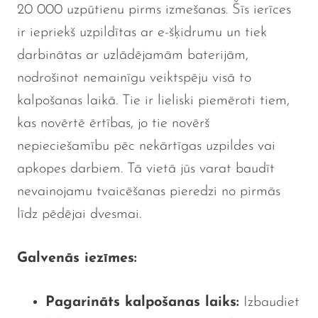
20 000 uzpūtienu pirms izmešanas. Šīs ierīces
ir iepriekš uzpildītas ar e-šķidrumu un tiek
darbinātas ar uzlādējamām baterijām,
nodrošinot nemainīgu veiktspēju visā to
kalpošanas laikā. Tie ir lieliski piemēroti tiem,
kas novērtē ērtības, jo tie novērš
nepieciešamību pēc nekārtīgas uzpildes vai
apkopes darbiem. Tā vietā jūs varat baudīt
nevainojamu tvaicēšanas pieredzi no pirmās
līdz pēdējai dvesmai.
Galvenās iezīmes:
Pagarināts kalpošanas laiks:
Izbaudiet