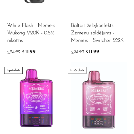
OXBAR
Pachamama
White Flash - Memers -
Baltais želejkonfekts -
Packspod
Wukong V20K - 0.5%
Zemeņu saldējums -
nikotīns
Memers - Switcher S22K
PHUN
11.99
11.99
24.99
24.99
Pillow Talk
$
$
$
$
PYRO
Izpārdots
Izpārdots
Raz
RifBar
REIGN BAR
ROMO
Sigelei
Smarter AirPuffs