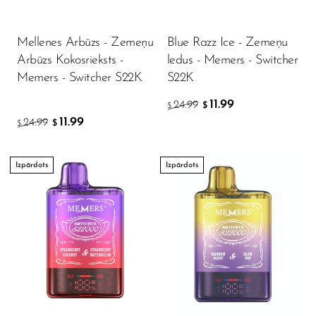
Mellenes Arbūzs - Zemeņu
Blue Razz Ice - Zemeņu
Arbūzs Kokosrieksts -
ledus - Memers - Switcher
Memers - Switcher S22K
S22K
11.99
24.99
$
$
11.99
24.99
$
$
Izpārdots
Izpārdots