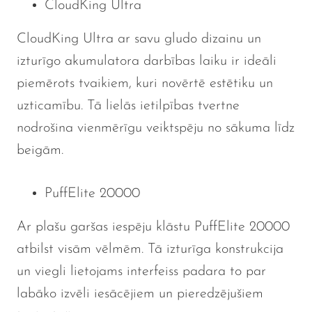
CloudKing Ultra
CloudKing Ultra ar savu gludo dizainu un
izturīgo akumulatora darbības laiku ir ideāli
piemērots tvaikiem, kuri novērtē estētiku un
uzticamību. Tā lielās ietilpības tvertne
nodrošina vienmērīgu veiktspēju no sākuma līdz
beigām.
PuffElite 20000
Ar plašu garšas iespēju klāstu PuffElite 20000
atbilst visām vēlmēm. Tā izturīga konstrukcija
un viegli lietojams interfeiss padara to par
labāko izvēli iesācējiem un pieredzējušiem