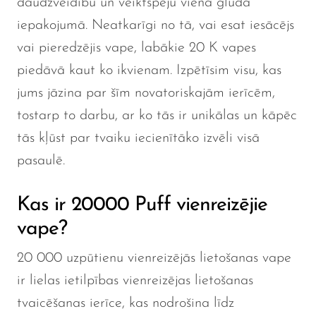
daudzveidību un veiktspēju vienā gludā
iepakojumā. Neatkarīgi no tā, vai esat iesācējs
vai pieredzējis vape, labākie 20 K vapes
piedāvā kaut ko ikvienam. Izpētīsim visu, kas
jums jāzina par šīm novatoriskajām ierīcēm,
tostarp to darbu, ar ko tās ir unikālas un kāpēc
tās kļūst par tvaiku iecienītāko izvēli visā
pasaulē.
Kas ir 20000 Puff vienreizējie
vape?
20 000 uzpūtienu vienreizējās lietošanas vape
ir lielas ietilpības vienreizējas lietošanas
tvaicēšanas ierīce, kas nodrošina līdz