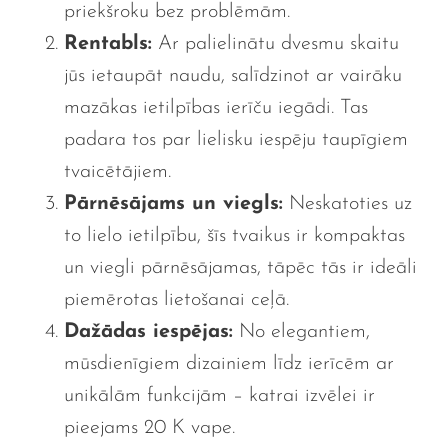
priekšroku bez problēmām.
Rentabls:
Ar palielinātu dvesmu skaitu
jūs ietaupāt naudu, salīdzinot ar vairāku
mazākas ietilpības ierīču iegādi. Tas
padara tos par lielisku iespēju taupīgiem
tvaicētājiem.
Pārnēsājams un viegls:
Neskatoties uz
to lielo ietilpību, šīs tvaikus ir kompaktas
un viegli pārnēsājamas, tāpēc tās ir ideāli
piemērotas lietošanai ceļā.
Dažādas iespējas:
No elegantiem,
mūsdienīgiem dizainiem līdz ierīcēm ar
unikālām funkcijām – katrai izvēlei ir
pieejams 20 K vape.