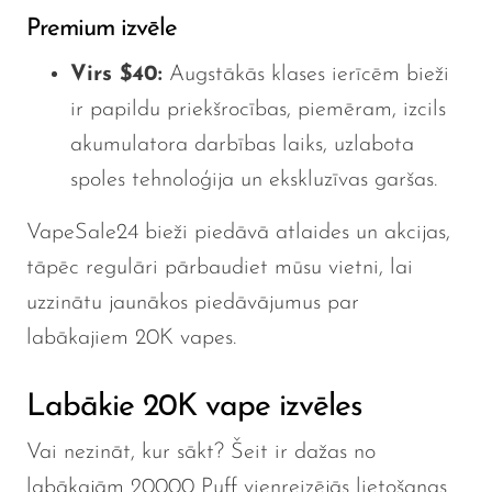
Premium izvēle
Virs $40:
Augstākās klases ierīcēm bieži
ir papildu priekšrocības, piemēram, izcils
akumulatora darbības laiks, uzlabota
spoles tehnoloģija un ekskluzīvas garšas.
VapeSale24 bieži piedāvā atlaides un akcijas,
tāpēc regulāri pārbaudiet mūsu vietni, lai
uzzinātu jaunākos piedāvājumus par
labākajiem 20K vapes.
Labākie 20K vape izvēles
Vai nezināt, kur sākt? Šeit ir dažas no
labākajām 20000 Puff vienreizējās lietošanas