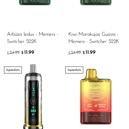
Memers
Milli Bar
Monster Bar
Arbūza ledus - Memers -
Kiwi Marakujas Guava -
Monster Vape Labs
Switcher S22K
Memers - Switcher S22K
MTRX
11.99
11.99
24.99
24.99
$
$
$
$
Naked
Nexa
Izpārdots
Izpārdots
NIKO Bar
North
Off-Stamp
Olit Hookah
Orion