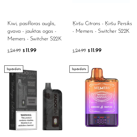
SMOK
Snoopy Smoke
Kiwi, pasifloras auglis,
Ķiršu Citrons - Ķiršu Persiks
gvava - jauktas ogas -
- Memers - Switcher S22K
Snowwolf
Memers - Switcher S22K
So Soul
11.99
11.99
24.99
24.99
$
$
$
$
Space Mary
Spree Bar
Izpārdots
Izpārdots
Suonon
Suorin
SWFT
TWIST
UWELL