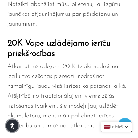
Noteikti abonējiet mūsu biļetenu, lai iegūtu
jaunākos atjauninājumus par pārdošanu un
jaunumiem.
20K Vape uzlādējamo ierīču
priekšrocības
Atkārtoti uzlādējami 20 K tvaiki nodrošina
izcilu tvaicēšanas pieredzi, nodrošinot
nemainīgu jaudu visā ierīces kalpošanas laikā.
Atšķirībā no tradicionālajiem vienreizējās
lietošanas tvaikiem, šie modeļi ļauj uzlādēt
akumulatoru, maksimāli palielinot ierīces
lietderību un samazinot atkritumu daudzumu.
Latviešu