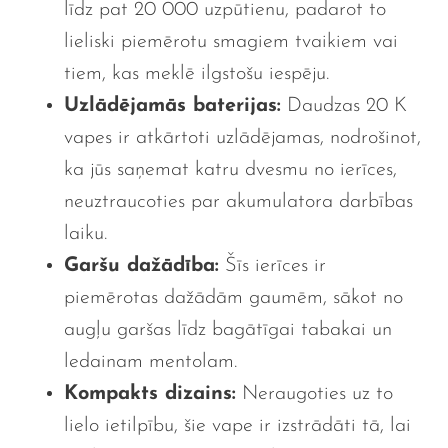
līdz pat 20 000 uzpūtienu, padarot to
lieliski piemērotu smagiem tvaikiem vai
tiem, kas meklē ilgstošu iespēju.
Uzlādējamās baterijas:
Daudzas 20 K
vapes ir atkārtoti uzlādējamas, nodrošinot,
ka jūs saņemat katru dvesmu no ierīces,
neuztraucoties par akumulatora darbības
laiku.
Garšu dažādība:
Šīs ierīces ir
piemērotas dažādām gaumēm, sākot no
augļu garšas līdz bagātīgai tabakai un
ledainam mentolam.
Kompakts dizains:
Neraugoties uz to
lielo ietilpību, šie vape ir izstrādāti tā, lai