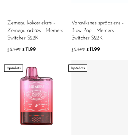
Zemeņu kokosrieksts -
Varavīksnes sprādziens -
Zemeņu arbūzs - Memers -
Blow Pop - Memers -
Switcher S22K
Switcher S22K
11.99
11.99
24.99
24.99
$
$
$
$
Izpārdots
Izpārdots