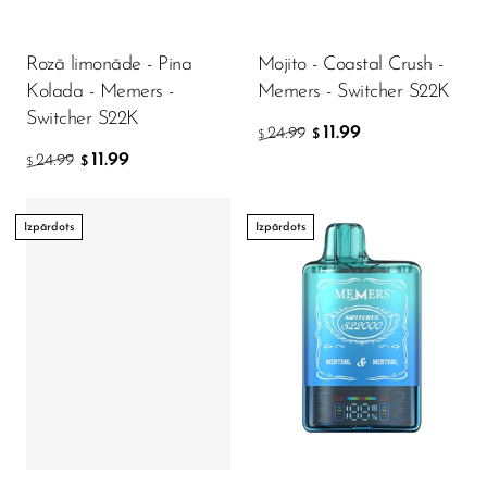
Rozā limonāde - Pina
Mojito - Coastal Crush -
Kolada - Memers -
Memers - Switcher S22K
Switcher S22K
11.99
24.99
$
$
11.99
24.99
$
$
Izpārdots
Izpārdots