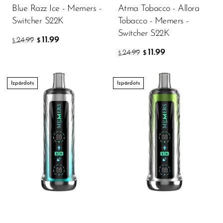
Blue Razz Ice - Memers -
Atma Tobacco - Allora
Switcher S22K
Tobacco - Memers -
Switcher S22K
11.99
24.99
$
$
11.99
24.99
$
$
Izpārdots
Izpārdots