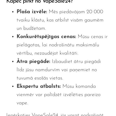
Kāpēc pirkt no VapeSale24?
Plaša izvēle:
Mēs piedāvājam 20 000
tvaiku klāstu, kas atbilst visām gaumēm
un budžetam.
Konkurētspējīgas cenas:
Mūsu cenas ir
pielāgotas, lai nodrošinātu maksimālu
vērtību, nezaudējot kvalitāti.
Ātra piegāde:
Izbaudiet ātru piegādi
līdz jūsu namdurvīm vai paņemiet no
tuvumā esošās vietas.
Ekspertu atbalsts:
Mūsu komanda
vienmēr var palīdzēt izvēlēties pareizo
vape.
Iepērkoties VapeSale24, jūs varat nodrošināt