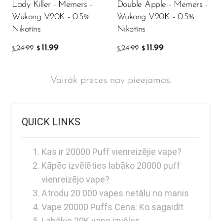
Lady Killer - Memers -
Double Apple - Memers -
Wukong V20K - 0.5%
Wukong V20K - 0.5%
Nikotīns
Nikotīns
11.99
11.99
24.99
24.99
$
$
$
$
Vairāk preces nav pieejamas.
QUICK LINKS
Kas ir 20000 Puff vienreizējie vape?
Kāpēc izvēlēties labāko 20000 puff
vienreizējo vape?
Atrodu 20 000 vapes netālu no manis
Vape 20000 Puffs Cena: Ko sagaidīt
Labākie 20K vape izvēles