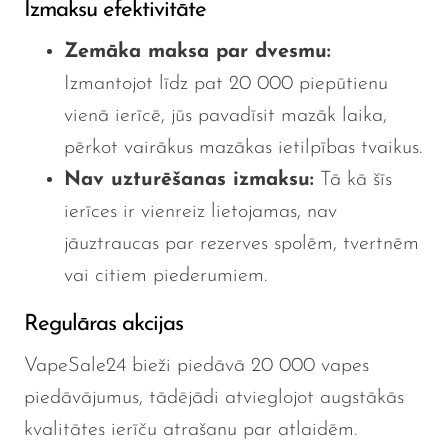
Izmaksu efektivitāte
Zemāka maksa par dvesmu:
Izmantojot līdz pat 20 000 piepūtienu
vienā ierīcē, jūs pavadīsit mazāk laika,
pērkot vairākus mazākas ietilpības tvaikus.
Nav uzturēšanas izmaksu:
Tā kā šīs
ierīces ir vienreiz lietojamas, nav
jāuztraucas par rezerves spolēm, tvertnēm
vai citiem piederumiem.
Regulāras akcijas
VapeSale24 bieži piedāvā 20 000 vapes
piedāvājumus, tādējādi atvieglojot augstākās
kvalitātes ierīču atrašanu par atlaidēm.