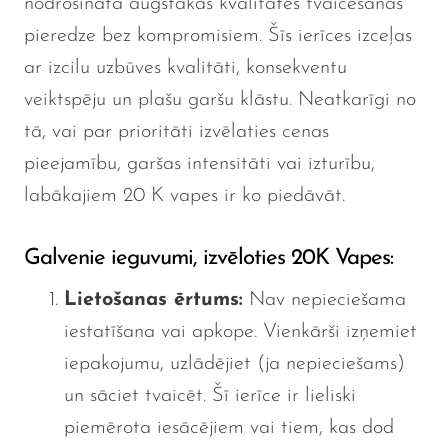
nodrošināta augstākās kvalitātes tvaicēšanas
pieredze bez kompromisiem. Šīs ierīces izceļas
ar izcilu uzbūves kvalitāti, konsekventu
veiktspēju un plašu garšu klāstu. Neatkarīgi no
tā, vai par prioritāti izvēlaties cenas
pieejamību, garšas intensitāti vai izturību,
labākajiem 20 K vapes ir ko piedāvāt.
Galvenie ieguvumi, izvēloties 20K Vapes:
Lietošanas ērtums:
Nav nepieciešama
iestatīšana vai apkope. Vienkārši izņemiet
iepakojumu, uzlādējiet (ja nepieciešams)
un sāciet tvaicēt. Šī ierīce ir lieliski
piemērota iesācējiem vai tiem, kas dod