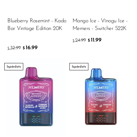
VapMod
VIHO
Blueberry Rosemint - Kado
Mango Ice - Vīnogu Ice -
Voom
Bar Vintage Edition 20K
Memers - Switcher S22K
Vozol
11.99
24.99
$
$
Yo Bar
16.99
32.99
$
$
YOXY
Izpārdots
Izpārdots
Yovo
Zovoo by Voopoo
Dragbar