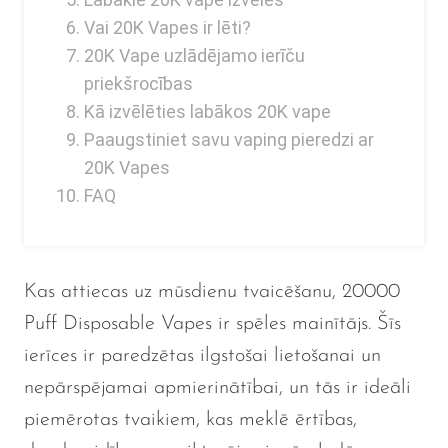
Vai 20K Vapes ir lēti?
20K Vape uzlādējamo ierīču
priekšrocības
Kā izvēlēties labākos 20K vape
Paaugstiniet savu vaping pieredzi ar
20K Vapes
FAQ
Kas attiecas uz mūsdienu tvaicēšanu, 20000
Puff Disposable Vapes ir spēles mainītājs. Šīs
ierīces ir paredzētas ilgstošai lietošanai un
nepārspējamai apmierinātībai, un tās ir ideāli
piemērotas tvaikiem, kas meklē ērtības,