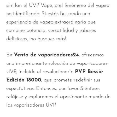
VapMod
similar
: el UVP Vape, o el fenómeno del vapeo
VIHO
no identificado. Si estás buscando una
Voom
experiencia de vapeo extraordinaria que
combine potencia, versatilidad y sabores
Vozol
deliciosos, ¡no busques más!
Yo Bar
YOXY
En
Venta de vaporizadores24
, ofrecemos
Yovo
una impresionante selección de vaporizadores
Zovoo by Voopoo
UVP, incluido el revolucionario
PVP Bessie
Dragbar
Edición 18000
, que promete redefinir sus
expectativas. Entonces, por favor
Siéntese,
relájese y exploremos el apasionante mundo de
los vaporizadores UVP.