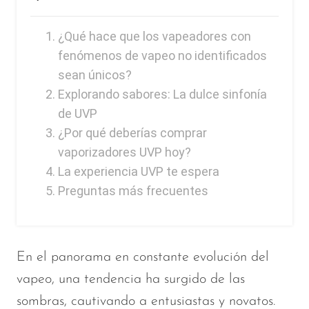
SMOK
¿Qué hace que los vapeadores con
Snoopy Smoke
fenómenos de vapeo no identificados
sean únicos?
Snowwolf
Explorando sabores: La dulce sinfonía
So Soul
de UVP
Space Mary
¿Por qué deberías comprar
vaporizadores UVP hoy?
Spree Bar
La experiencia UVP te espera
Suonon
Preguntas más frecuentes
Suorin
SWFT
En el panorama en constante evolución del
TWIST
vapeo, una tendencia ha surgido de las
UWELL
sombras, cautivando a entusiastas y novatos.