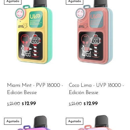
Agotado
Agotado
Ijoy
JNR
Juice Head
KangVAPE
Kado Bar
Kartel Vapes
KROS
Lost Angel
Miami Mint - PVP 18000 -
Coco Lima - UVP 18000 -
Lost Mary
Edición Bessie
Edición Bessie
Lost Vape
12.99
12.99
21.00
21.00
$
$
$
$
Lucid Charge
Agotado
Agotado
Luffbar