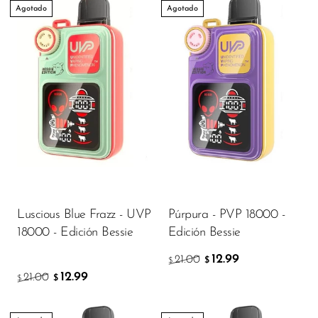
FreeMax
Agotado
Agotado
Geek Bar
Glamee
Happy Stiks
HERO
Hi-Drip
Hulk Hogan
Humble
Luscious Blue Frazz - UVP
Púrpura - PVP 18000 -
Hyde
18000 - Edición Bessie
Edición Bessie
Hyppe
12.99
21.00
$
$
Hyve
12.99
21.00
$
$
HQD