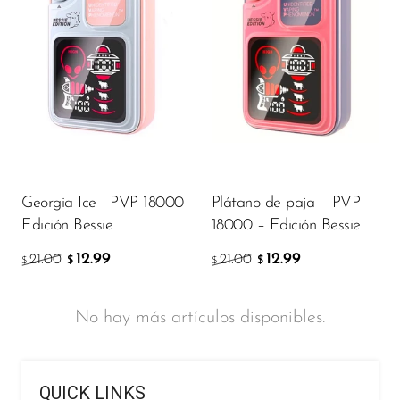
OXBAR
Pachamama
Packspod
PHUN
Pillow Talk
PYRO
Georgia Ice - PVP 18000 -
Plátano de paja – PVP
Edición Bessie
18000 – Edición Bessie
Raz
12.99
12.99
RifBar
21.00
21.00
$
$
$
$
REIGN BAR
No hay más artículos disponibles.
ROMO
Sigelei
QUICK LINKS
Smarter AirPuffs