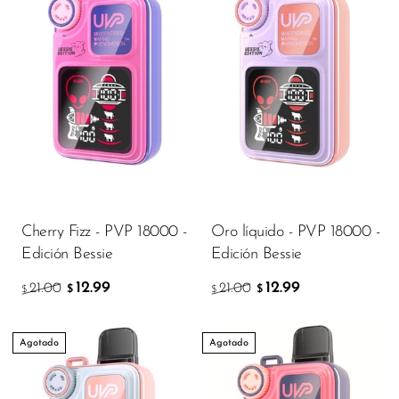
Memers
Milli Bar
Monster Bar
Monster Vape Labs
MTRX
Naked
Nexa
Cherry Fizz - PVP 18000 -
Oro líquido - PVP 18000 -
NIKO Bar
Edición Bessie
Edición Bessie
North
12.99
12.99
21.00
21.00
$
$
$
$
Off-Stamp
Agotado
Agotado
Olit Hookah
Orion