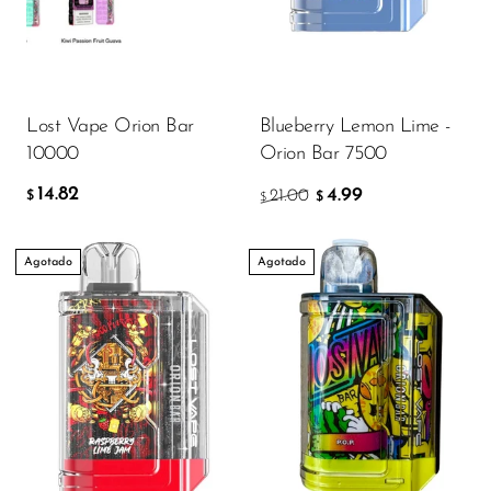
FreeMax
14.82
$
Geek Bar
Glamee
AÑADIR A LA CESTA
Lost Vape Orion Bar
Blueberry Lemon Lime -
Happy Stiks
10000
Orion Bar 7500
HERO
14.82
4.99
21.00
$
$
$
Hi-Drip
Hulk Hogan
Agotado
Agotado
Humble
Hyde
Hyppe
Hyve
HQD