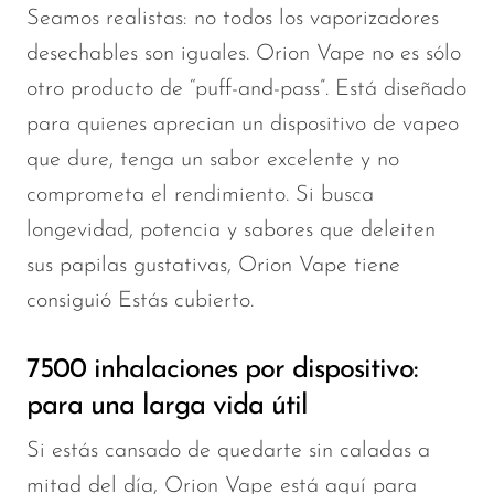
Seamos realistas: no todos los vaporizadores
SMOK
desechables son iguales. Orion Vape no es sólo
Snoopy Smoke
otro producto de “puff-and-pass”. Está diseñado
Snowwolf
para quienes aprecian un dispositivo de vapeo
que dure, tenga un sabor excelente y no
So Soul
comprometa el rendimiento. Si busca
Space Mary
longevidad, potencia y sabores que deleiten
Spree Bar
sus papilas gustativas, Orion Vape tiene
Suonon
consiguió
Estás cubierto.
Suorin
7500 inhalaciones por dispositivo:
SWFT
para una larga vida útil
TWIST
Si estás cansado de quedarte sin caladas a
UWELL
mitad del día, Orion Vape está aquí para