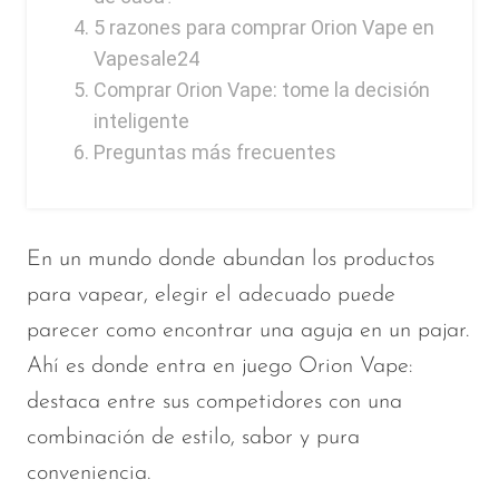
Memers
5 razones para comprar Orion Vape en
Vapesale24
Milli Bar
Comprar Orion Vape: tome la decisión
Monster Bar
inteligente
Monster Vape Labs
Preguntas más frecuentes
MTRX
Naked
En un mundo donde abundan los productos
Nexa
para vapear, elegir el adecuado puede
NIKO Bar
parecer como encontrar una aguja en un pajar.
North
Ahí es donde entra en juego Orion Vape:
Off-Stamp
destaca entre sus competidores con una
combinación de estilo, sabor y pura
Olit Hookah
conveniencia.
Orion