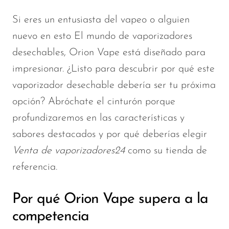
OXBAR
Si eres un entusiasta del vapeo o alguien
Pachamama
nuevo en esto
El mundo de
vaporizadores
Packspod
desechables, Orion Vape está diseñado para
impresionar. ¿Listo para descubrir por qué este
PHUN
vaporizador desechable debería ser tu próxima
Pillow Talk
opción? Abróchate el cinturón porque
PYRO
profundizaremos en las características y
Raz
sabores destacados y por qué deberías elegir
RifBar
Venta de vaporizadores24
como su tienda de
referencia.
REIGN BAR
ROMO
Por qué Orion Vape supera a la
Sigelei
competencia
Smarter AirPuffs