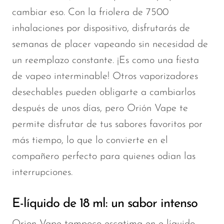
VapMod
cambiar eso. Con la friolera de 7500
VIHO
inhalaciones por dispositivo, disfrutarás de
Voom
semanas de placer vapeando sin necesidad de
Vozol
un reemplazo constante. ¡Es como una fiesta
de vapeo interminable! Otros vaporizadores
Yo Bar
desechables pueden obligarte a cambiarlos
YOXY
después de unos días
, pero Orión
Vape te
Yovo
permite disfrutar de tus sabores favoritos por
Zovoo by Voopoo
más tiempo, lo que lo convierte en el
Dragbar
compañero perfecto para quienes odian las
interrupciones.
E-líquido de 18 ml: un sabor intenso
Orion Vape tampoco escatima en e-líquido.