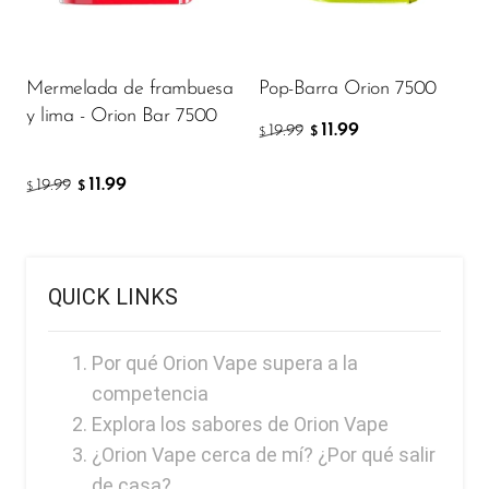
Ijoy
JNR
Mermelada de frambuesa
Pop-Barra Orion 7500
Juice Head
y lima - Orion Bar 7500
11.99
19.99
KangVAPE
$
$
Kado Bar
11.99
19.99
$
$
Kartel Vapes
KROS
QUICK LINKS
Lost Angel
Lost Mary
Por qué Orion Vape supera a la
Lost Vape
competencia
Explora los sabores de Orion Vape
Lucid Charge
¿Orion Vape cerca de mí? ¿Por qué salir
Luffbar
de casa?