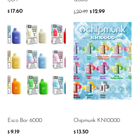
17.60
12.99
20.99
$
$
$
Flavor
Flavor
9.19
13.50
$
$
AÑADIR A LA CESTA
AÑADIR A LA CESTA
Esco Bar 6000
Chipmunk KN10000
9.19
13.50
$
$