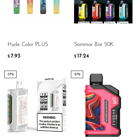
7.93
17.24
$
$
AÑADIR A LA CESTA
AÑADIR A LA CESTA
Hyde Color PLUS
Sommar Bar 50K
7.93
17.24
$
$
-37%
-57%