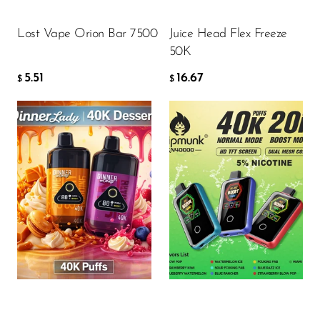
AÑADIR A LA CESTA
AÑADIR A LA CESTA
Lost Vape Orion Bar 7500
Juice Head Flex Freeze
50K
5.51
16.67
$
$
Flavor
Flavor
18.97
14.50
$
$
AÑADIR A LA CESTA
AÑADIR A LA CESTA