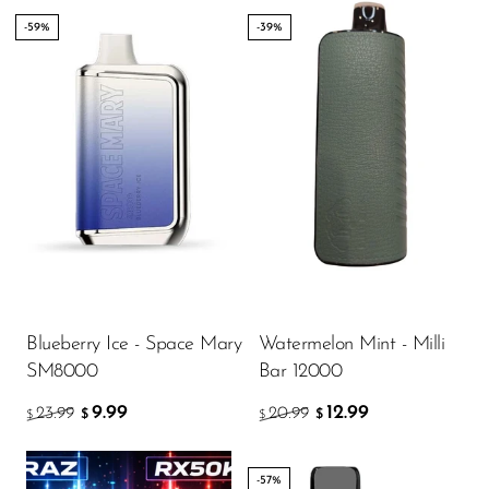
-59%
-39%
Blueberry Ice - Space Mary
Watermelon Mint - Milli
SM8000
Bar 12000
9.99
12.99
23.99
20.99
$
$
$
$
-57%