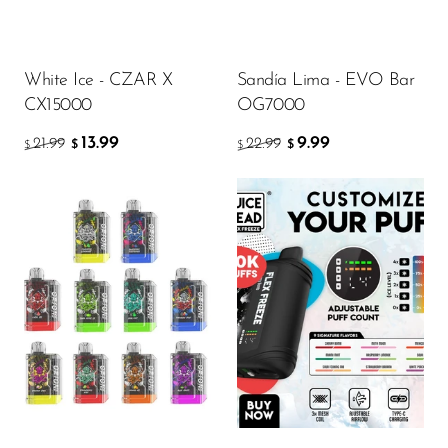
White Ice - CZAR X
Sandía Lima - EVO Bar
CX15000
OG7000
13.99
9.99
21.99
22.99
$
$
$
$
Flavor
Flavor
5.51
16.67
$
$