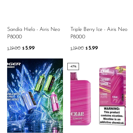
Ijoy
JNR
Juice Head
Sandía Hielo - Airis Neo
Triple Berry Ice - Airis Neo
KangVAPE
P8000
P8000
Kado Bar
5.99
5.99
19.00
19.00
$
$
$
$
Kartel Vapes
-47%
KROS
Lost Angel
Flavor
Lost Mary
Lost Vape
Lucid Charge
15.81
$
Luffbar