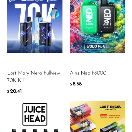
Flavor
Flavor
20.41
8.38
$
$
AÑADIR A LA CESTA
AÑADIR A LA CESTA
Lost Mary Nera Fullview
Airis Neo P8000
70K KIT
8.38
$
20.41
$