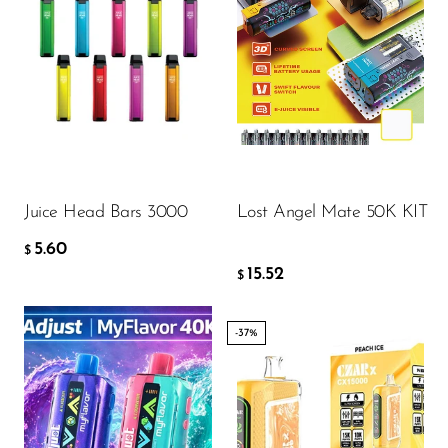
Flavor
Flavor
5.60
15.52
$
$
AÑADIR A LA CESTA
AÑADIR A LA CESTA
Juice Head Bars 3000
Lost Angel Mate 50K KIT
5.60
$
15.52
$
-37%
Flavor