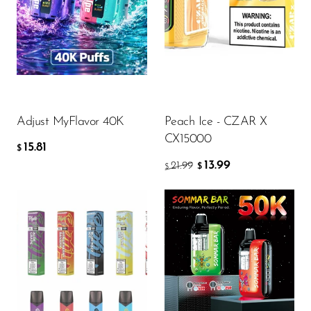
15.81
$
AÑADIR A LA CESTA
Adjust MyFlavor 40K
Peach Ice - CZAR X
CX15000
15.81
$
13.99
21.99
$
$
Flavor
Flavor