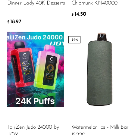
Dinner Lady 40K Desserts
Chipmunk KN40000
14.50
$
18.97
$
-39%
Flavor
17.60
$
AÑADIR A LA CESTA
TaijiZen Judo 24000 by
Watermelon Ice - Milli Bar
IJOY
12000