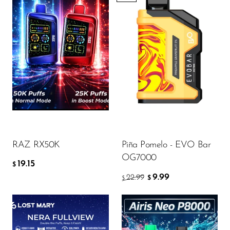
Flavor
19.15
$
AÑADIR A LA CESTA
RAZ RX50K
Piña Pomelo - EVO Bar
OG7000
19.15
$
9.99
22.99
$
$