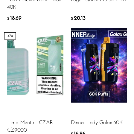
40K
SMOK
18.69
20.13
$
$
Snoopy Smoke
Snowwolf
-47%
So Soul
Space Mary
Flavor
Spree Bar
Suonon
Suorin
16.96
$
SWFT
TWIST
AÑADIR A LA CESTA
Lima Menta - CZAR
Dinner Lady Galax 60K
UWELL
CZ9000
16.96