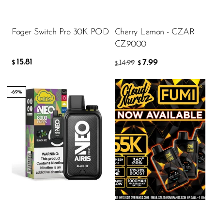
Memers
AÑADIR A LA CESTA
Milli Bar
Foger Switch Pro 30K POD
Cherry Lemon - CZAR
CZ9000
Monster Bar
15.81
7.99
14.99
Monster Vape Labs
$
$
$
MTRX
-69%
Naked
Nexa
Flavor
NIKO Bar
North
Off-Stamp
19.00
$
Olit Hookah
Orion
AÑADIR A LA CESTA