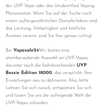
VapMod
der UVP Vape oder das Unidentified Vaping
VIHO
Phenomenon. Wenn Sie auf der Suche nach
Voom
einem außergewöhnlichen Dampferlebnis sind,
Vozol
das Leistung, Vielseitigkeit und köstliche
Aromen vereint, sind Sie hier genau richtig!
Yo Bar
YOXY
Bei
Vapesale24
Wir bieten eine
Yovo
atemberaubende Auswahl an UVP-Vapes,
Zovoo by Voopoo
darunter auch die bahnbrechenden
UVP
Dragbar
Bessie Edition 18000
, das verspricht, Ihre
Erwartungen neu zu definieren. Also, bitte
Lehnen Sie sich zurück, entspannen Sie sich
und lassen Sie uns die aufregende Welt der
UVP-Vapes erkunden.