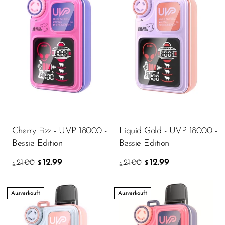
Memers
Milli Bar
Monster Bar
Monster Vape Labs
MTRX
Naked
Nexa
Cherry Fizz - UVP 18000 -
Liquid Gold - UVP 18000 -
NIKO Bar
Bessie Edition
Bessie Edition
North
12.99
12.99
21.00
21.00
$
$
$
$
Off-Stamp
Ausverkauft
Ausverkauft
Olit Hookah
Orion