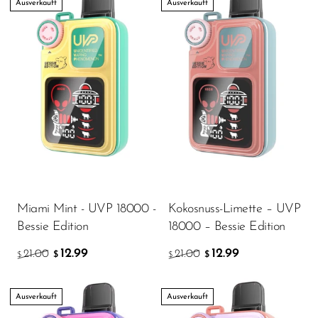
Ausverkauft
Ausverkauft
Ijoy
JNR
Juice Head
KangVAPE
Kado Bar
Kartel Vapes
KROS
Lost Angel
Miami Mint - UVP 18000 -
Kokosnuss-Limette – UVP
Lost Mary
Bessie Edition
18000 – Bessie Edition
Lost Vape
12.99
12.99
21.00
21.00
$
$
$
$
Lucid Charge
Ausverkauft
Ausverkauft
Luffbar