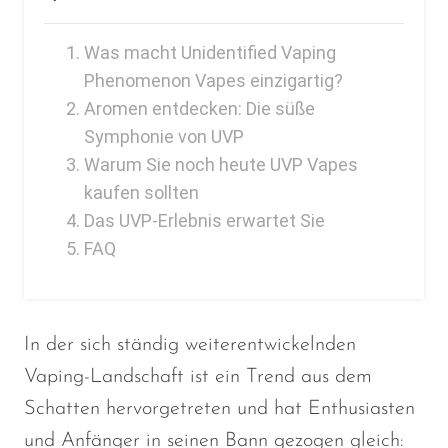
SMOK
Was macht Unidentified Vaping
Snoopy Smoke
Phenomenon Vapes einzigartig?
Aromen entdecken: Die süße
Snowwolf
Symphonie von UVP
So Soul
Warum Sie noch heute UVP Vapes
Space Mary
kaufen sollten
Das UVP-Erlebnis erwartet Sie
Spree Bar
FAQ
Suonon
Suorin
SWFT
In der sich ständig weiterentwickelnden
TWIST
Vaping-Landschaft ist ein Trend aus dem
Schatten hervorgetreten und hat Enthusiasten
UWELL
und Anfänger in seinen Bann gezogen
gleich
: