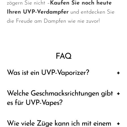
zögern Sie nicht –
Kaufen Sie noch heute
Ihren UVP-Verdampfer
und entdecken Sie
die Freude am Dampfen wie nie zuvor!
FAQ
Was ist ein UVP-Vaporizer?
Ein UVP-Vapor oder Unidentified Vaping
Welche Geschmacksrichtungen gibt
Phenomenon Vape ist die neueste Innovation
es für UVP-Vapes?
in der Vaping-Technologie. Es wurde
entwickelt, um Benutzern ein verbessertes
UVP-Vapes gibt es in einer breiten Palette
Wie viele Züge kann ich mit einem
Dampferlebnis mit verschiedenen