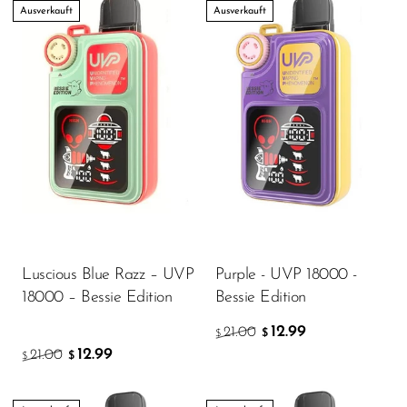
FreeMax
Ausverkauft
Ausverkauft
Geek Bar
Glamee
Happy Stiks
HERO
Hi-Drip
Hulk Hogan
Humble
Luscious Blue Razz – UVP
Purple - UVP 18000 -
Hyde
18000 – Bessie Edition
Bessie Edition
Hyppe
12.99
21.00
$
$
Hyve
12.99
21.00
$
$
HQD