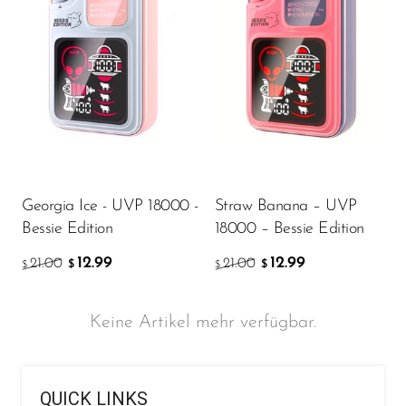
OXBAR
Pachamama
Packspod
PHUN
Pillow Talk
PYRO
Georgia Ice - UVP 18000 -
Straw Banana – UVP
Bessie Edition
18000 – Bessie Edition
Raz
12.99
12.99
RifBar
21.00
21.00
$
$
$
$
REIGN BAR
Keine Artikel mehr verfügbar.
ROMO
Sigelei
QUICK LINKS
Smarter AirPuffs