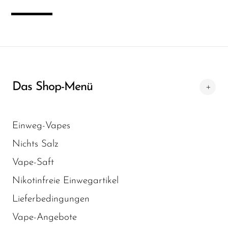
SMOK
Snoopy Smoke
Snowwolf
So Soul
Das Shop-Menü
Space Mary
Spree Bar
Einweg-Vapes
Suonon
Nichts Salz
Suorin
Vape-Saft
SWFT
Nikotinfreie Einwegartikel
TWIST
Lieferbedingungen
UWELL
Vape-Angebote