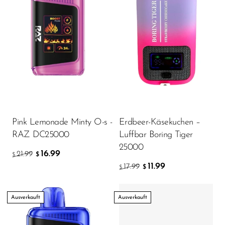
Pink Lemonade Minty O-s -
Erdbeer-Käsekuchen –
RAZ DC25000
Luffbar Boring Tiger
25000
16.99
21.99
$
$
11.99
17.99
$
$
Ausverkauft
Ausverkauft