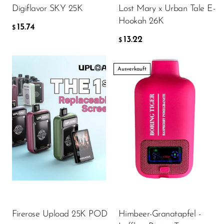
Digiflavor SKY 25K
Lost Mary x Urban Tale E-
Memers
Hookah 26K
15.74
Milli Bar
$
13.22
$
Monster Bar
Monster Vape Labs
Ausverkauft
MTRX
Naked
Flavor
Nexa
NIKO Bar
North
15.00
$
Off-Stamp
Olit Hookah
IN DEN WARENKORB LEGEN
Firerose Upload 25K POD
Himbeer-Granatapfel -
Orion