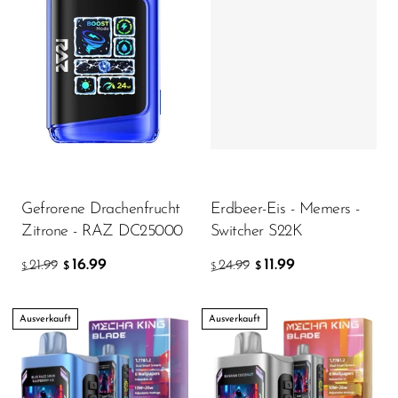
Gefrorene Drachenfrucht
Erdbeer-Eis - Memers -
Zitrone - RAZ DC25000
Switcher S22K
16.99
11.99
21.99
24.99
$
$
$
$
Ausverkauft
Ausverkauft