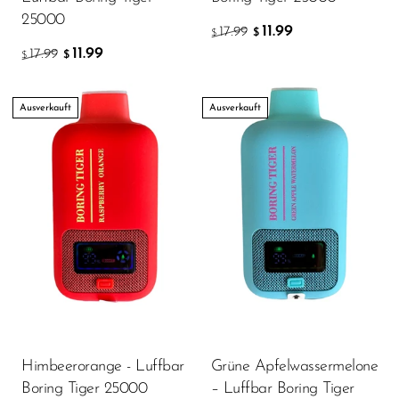
25000
SMOK
11.99
17.99
$
$
11.99
17.99
$
$
Snoopy Smoke
Snowwolf
Ausverkauft
Ausverkauft
So Soul
Space Mary
Spree Bar
Suonon
Suorin
SWFT
TWIST
Himbeerorange - Luffbar
Grüne Apfelwassermelone
UWELL
Boring Tiger 25000
– Luffbar Boring Tiger