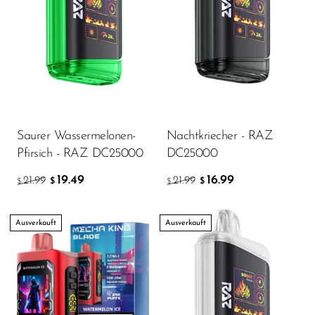
Saurer Wassermelonen-
Nachtkriecher - RAZ
Pfirsich - RAZ DC25000
DC25000
19.49
16.99
21.99
21.99
$
$
$
$
Ausverkauft
Ausverkauft