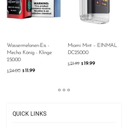
Wassermelonen-Eis -
Miami Mint – EINMAL
Mecha König - Klinge
DC25000
25000
19.99
21.99
$
$
11.99
24.00
$
$
QUICK LINKS