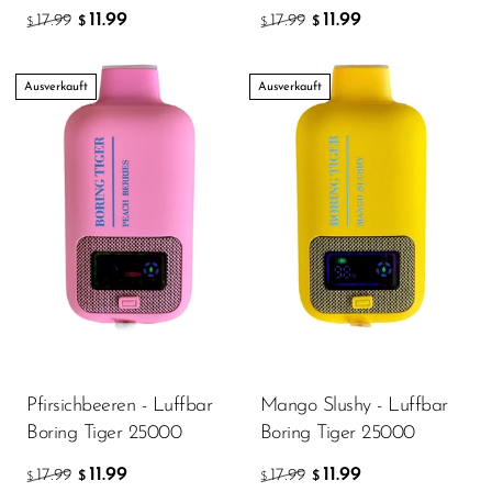
11.99
11.99
17.99
17.99
$
$
$
$
Ausverkauft
Ausverkauft
Pfirsichbeeren - Luffbar
Mango Slushy - Luffbar
Boring Tiger 25000
Boring Tiger 25000
11.99
11.99
17.99
17.99
$
$
$
$