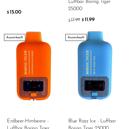
Luffbar Boring Tiger
OXBAR
25000
15.00
$
Pachamama
11.99
17.99
$
$
Packspod
Ausverkauft
Ausverkauft
PHUN
Pillow Talk
PYRO
Raz
RifBar
REIGN BAR
ROMO
Sigelei
Erdbeer-Himbeere -
Blue Razz Ice - Luffbar
Smarter AirPuffs
Luffbar Boring Tiger
Boring Tiger 25000