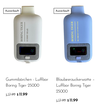
Ausverkauft
Ausverkauft
Gummibärchen - Luffbar
Blaubeerzuckerwatte –
Boring Tiger 25000
Luffbar Boring Tiger
25000
11.99
17.99
$
$
11.99
17.99
$
$