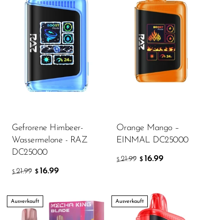
Gefrorene Himbeer-
Orange Mango –
Wassermelone - RAZ
EINMAL DC25000
DC25000
16.99
21.99
$
$
16.99
21.99
$
$
Ausverkauft
Ausverkauft