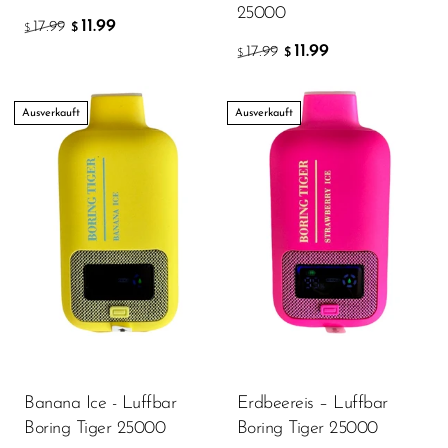
VapMod
25000
11.99
17.99
$
$
VIHO
11.99
17.99
$
$
Voom
Ausverkauft
Ausverkauft
Vozol
Yo Bar
YOXY
Yovo
Zovoo by Voopoo
Dragbar
Banana Ice - Luffbar
Erdbeereis – Luffbar
Boring Tiger 25000
Boring Tiger 25000