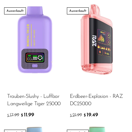
Ausverkauft
Ausverkauft
Trauben-Slushy - Luffbar
Erdbeer-Explosion - RAZ
Langweilige Tiger 25000
DC25000
11.99
19.49
17.99
21.99
$
$
$
$