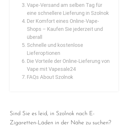
FreeMax
Vape-Versand am selben Tag für
Geek Bar
eine schnellere Lieferung in Szolnok
Der Komfort eines Online-Vape-
Glamee
Shops – Kaufen Sie jederzeit und
Happy Stiks
überall
HERO
Schnelle und kostenlose
Lieferoptionen
Hi-Drip
Die Vorteile der Online-Lieferung von
Hulk Hogan
Vape mit Vapesale24
Humble
FAQs About Szolnok
Hyde
Hyppe
Hyve
Sind Sie es leid, in Szolnok nach E-
HQD
Zigaretten-Läden in der Nähe zu suchen?