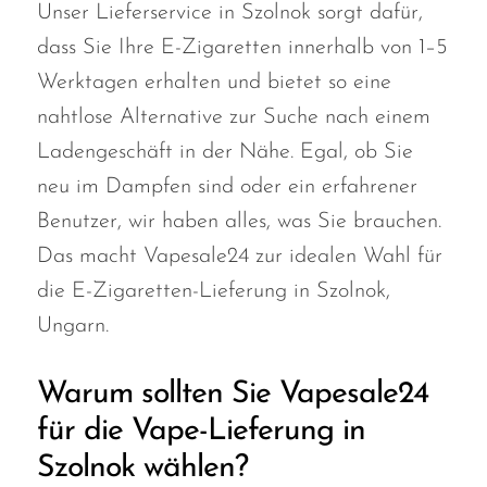
Unser Lieferservice in Szolnok sorgt dafür,
Memers
dass Sie Ihre E-Zigaretten innerhalb von 1–5
Milli Bar
Werktagen erhalten und bietet so eine
Monster Bar
nahtlose Alternative zur Suche nach einem
Monster Vape Labs
Ladengeschäft in der Nähe. Egal, ob Sie
MTRX
neu im Dampfen sind oder ein erfahrener
Benutzer, wir haben alles, was Sie brauchen.
Naked
Das macht Vapesale24 zur idealen Wahl für
Nexa
die E-Zigaretten-Lieferung in Szolnok,
NIKO Bar
Ungarn.
North
Warum sollten Sie Vapesale24
Off-Stamp
für die Vape-Lieferung in
Olit Hookah
Szolnok wählen?
Orion