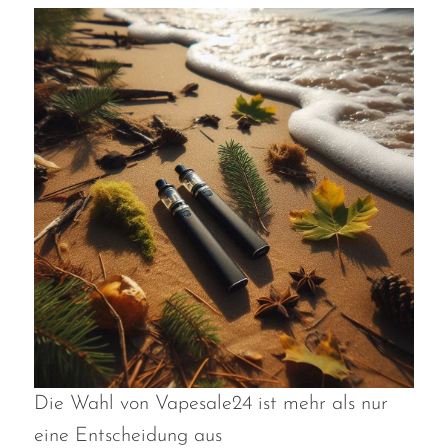
OXBAR
Pachamama
Packspod
PHUN
Pillow Talk
PYRO
Raz
RifBar
REIGN BAR
ROMO
Die Wahl von Vapesale24 ist mehr als nur
Sigelei
eine Entscheidung aus
Smarter AirPuffs