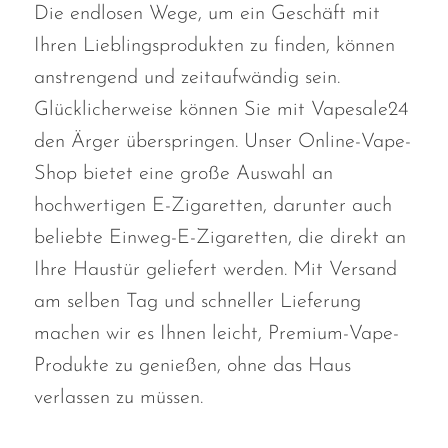
Ijoy
Die endlosen Wege, um ein Geschäft mit
Ihren Lieblingsprodukten zu finden, können
JNR
anstrengend und zeitaufwändig sein.
Juice Head
Glücklicherweise können Sie mit Vapesale24
KangVAPE
den Ärger überspringen. Unser Online-Vape-
Kado Bar
Shop bietet eine große Auswahl an
Kartel Vapes
hochwertigen E-Zigaretten, darunter auch
beliebte Einweg-E-Zigaretten, die direkt an
KROS
Ihre Haustür geliefert werden. Mit Versand
Lost Angel
am selben Tag und schneller Lieferung
Lost Mary
machen wir es Ihnen leicht, Premium-Vape-
Lost Vape
Produkte zu genießen, ohne das Haus
Lucid Charge
verlassen zu müssen.
Luffbar