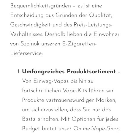
Bequemlichkeitsgründen – es ist eine
SMOK
Entscheidung aus Gründen der Qualität,
Snoopy Smoke
Geschwindigkeit und des Preis-Leistungs-
Snowwolf
Verhältnisses. Deshalb lieben die Einwohner
von Szolnok unseren E-Zigaretten-
So Soul
Lieferservice:
Space Mary
Spree Bar
Umfangreiches Produktsortiment
–
Suonon
Von Einweg-Vapes bis hin zu
Suorin
fortschrittlichen Vape-Kits führen wir
Produkte vertrauenswürdiger Marken,
SWFT
um sicherzustellen, dass Sie nur das
TWIST
Beste erhalten. Mit Optionen für jedes
UWELL
Budget bietet unser Online-Vape-Shop