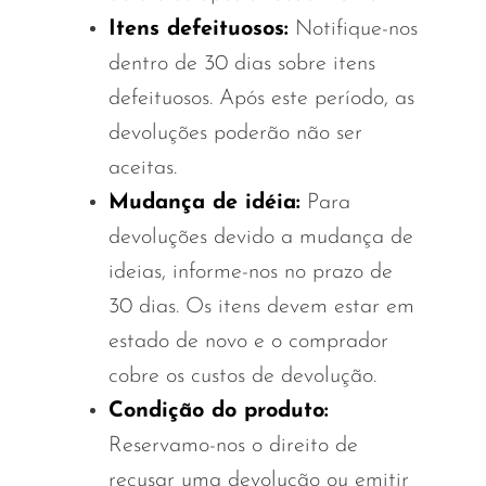
FreeMax
Itens defeituosos:
Notifique-nos
Geek Bar
dentro de 30 dias sobre itens
Glamee
defeituosos. Após este período, as
Happy Stiks
devoluções poderão não ser
HERO
aceitas.
Mudança de idéia:
Para
Hi-Drip
devoluções devido a mudança de
Hulk Hogan
ideias, informe-nos no prazo de
Humble
30 dias. Os itens devem estar em
Hyde
estado de novo e o comprador
Hyppe
cobre os custos de devolução.
Condição do produto:
Hyve
Reservamo-nos o direito de
HQD
recusar uma devolução ou emitir