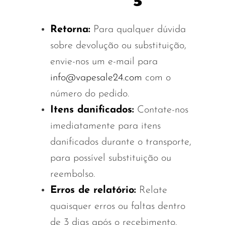
Narguilé descartável
Czar
20K vaporizadores
20K vaporizadores
Smart Vapes With
Retorna:
Para qualquer dúvida
Death Row
25K Vapes
25K Vapes
Screen
sobre devolução ou substituição,
Dinner Lady
30K Vapes
30K Vapes
envie-nos um e-mail para
Vapes sem nicotina
Elf Bar
40K Vapes
40K Vapes
info@vapesale24.com
com o
Esco Bar
50K Vapes
50K Vapes
número do pedido.
Ofertas de Vape
Itens danificados:
Contate-nos
Evo Bar
60K Vapes
60K Vapes
imediatamente para itens
Fasta
70K Vapes
70K Vapes
danificados durante o transporte,
Firerose
80K Vapes
80K Vapes
para possível substituição ou
FrioBar
150K Vapes
150K Vapes
reembolso.
Flum
Erros de relatório:
Relate
quaisquer erros ou faltas dentro
Foger
de 3 dias após o recebimento.