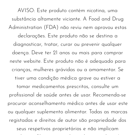
VapMod
AVISO: Este produto contém nicotina, uma
VIHO
substância altamente viciante. A Food and Drug
Voom
Administration (FDA) não reviu nem aprovou estas
Vozol
declarações. Este produto não se destina a
diagnosticar, tratar, curar ou prevenir qualquer
Yo Bar
doença. Deve ter 21 anos ou mais para comprar
YOXY
neste website. Este produto não é adequado para
crianças, mulheres grávidas ou a amamentar. Se
Yovo
tiver uma condição médica grave ou estiver a
Zovoo by Voopoo
tomar medicamentos prescritos, consulte um
Dragbar
profissional de saúde antes de usar. Recomenda-se
procurar aconselhamento médico antes de usar este
ou qualquer suplemento alimentar. Todas as marcas
registadas e direitos de autor são propriedade dos
seus respetivos proprietários e não implicam