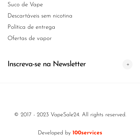
Suco de Vape
SMOK
Descartáveis sem nicotina
Snoopy Smoke
Política de entrega
Snowwolf
Ofertas de vapor
So Soul
Space Mary
Inscreva-se na Newsletter
Spree Bar
Suonon
Suorin
SWFT
© 2017 - 2023 VapeSale24. All rights reserved.
TWIST
UWELL
Developed by
100services