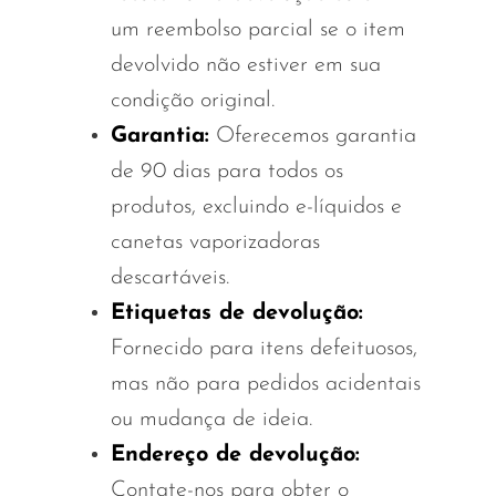
Ijoy
um reembolso parcial se o item
JNR
devolvido não estiver em sua
Juice Head
condição original.
Garantia:
Oferecemos garantia
KangVAPE
de 90 dias para todos os
Kado Bar
produtos, excluindo e-líquidos e
Kartel Vapes
canetas vaporizadoras
KROS
descartáveis.
Lost Angel
Etiquetas de devolução:
Lost Mary
Fornecido para itens defeituosos,
mas não para pedidos acidentais
Lost Vape
ou mudança de ideia.
Lucid Charge
Endereço de devolução:
Luffbar
Contate-nos para obter o