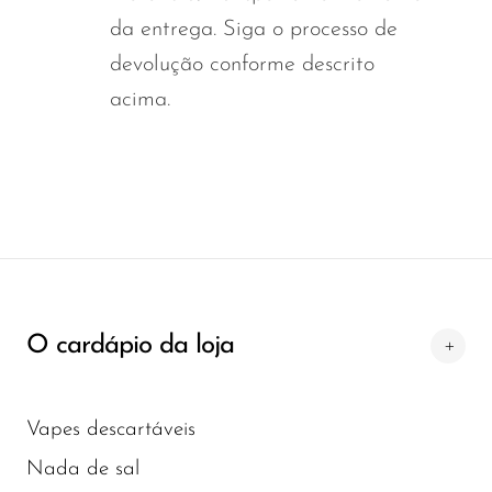
OXBAR
da entrega. Siga o processo de
devolução conforme descrito
Pachamama
acima.
Packspod
PHUN
Pillow Talk
PYRO
Raz
RifBar
O cardápio da loja
REIGN BAR
ROMO
Vapes descartáveis
Sigelei
Nada de sal
Smarter AirPuffs