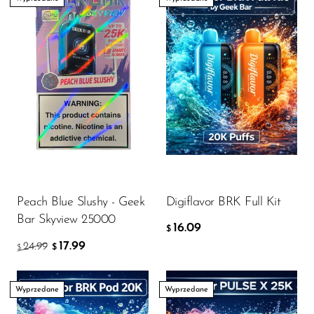
Peach Blue Slushy - Geek
Digiflavor BRK Full Kit
Bar Skyview 25000
16.09
$
17.99
24.99
$
$
Wyprzedane
Wyprzedane