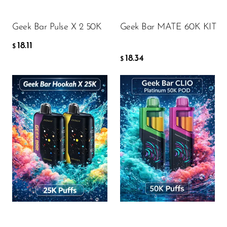
Ijoy
DODAJ DO KOSZYKA
DODAJ DO KOSZYKA
JNR
Geek Bar Pulse X 2 50K
Geek Bar MATE 60K KIT
Juice Head
18.11
$
18.34
$
KangVAPE
Kado Bar
Kartel Vapes
KROS
Flavor
Flavor
Lost Angel
Lost Mary
Lost Vape
16.78
12.36
$
$
Lucid Charge
Luffbar
DODAJ DO KOSZYKA
DODAJ DO KOSZYKA