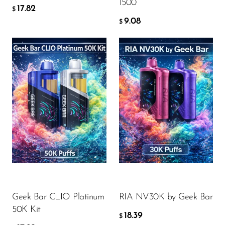
1500
17.82
$
OXBAR
9.08
$
Pachamama
Packspod
PHUN
Pillow Talk
Flavor
Flavor
PYRO
Raz
17.82
18.39
RifBar
$
$
REIGN BAR
DODAJ DO KOSZYKA
DODAJ DO KOSZYKA
ROMO
Geek Bar CLIO Platinum
RIA NV30K by Geek Bar
Sigelei
50K Kit
18.39
$
Smarter AirPuffs