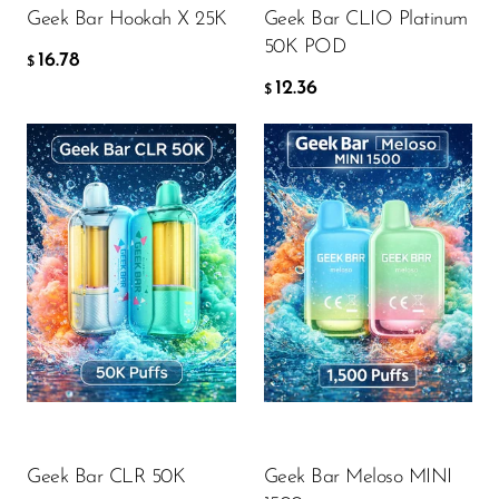
Geek Bar Hookah X 25K
Geek Bar CLIO Platinum
Memers
50K POD
16.78
Milli Bar
$
12.36
$
Monster Bar
Monster Vape Labs
MTRX
Naked
Flavor
Flavor
Nexa
NIKO Bar
North
17.82
9.08
$
$
Off-Stamp
DODAJ DO KOSZYKA
DODAJ DO KOSZYKA
Olit Hookah
Geek Bar CLR 50K
Geek Bar Meloso MINI
Orion