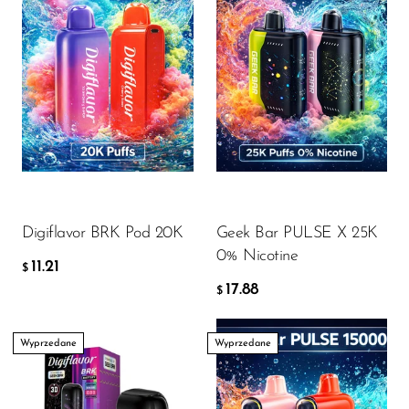
Digiflavor BRK Pod 20K
Geek Bar PULSE X 25K
0% Nicotine
11.21
$
17.88
$
Wyprzedane
Wyprzedane