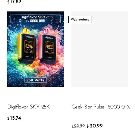
17.82
$
SMOK
Wyprzedane
Snoopy Smoke
Snowwolf
So Soul
Flavor
Space Mary
Spree Bar
15.74
$
Suonon
Suorin
DODAJ DO KOSZYKA
SWFT
Digiflavor SKY 25K
Geek Bar Pulse 15000 0 %
TWIST
15.74
$
UWELL
20.99
29.99
$
$