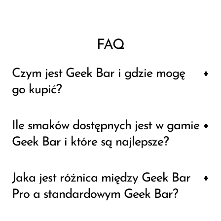
FAQ
Czym jest Geek Bar i gdzie mogę
go kupić?
Geek Bar to znana marka jednorazowych
Ile smaków dostępnych jest w gamie
urządzeń do waporyzacji, znana z szerokiej
Geek Bar i które są najlepsze?
gamy smaków i przyjaznego dla użytkownika
designu. Oferuje wygodne i przyjemne
Geek Bar oferuje różnorodne smaki, które
Jaka jest różnica między Geek Bar
wrażenia z wapowania dzięki modelom takim
zaspokoją różne gusta. W ofercie znajdują się
Pro a standardowym Geek Bar?
jak Geek Bar Pro i Geek Bar Lite. Produkty
smaki klasyczne, owocowe i egzotyczne.
Geek Bar możesz kupić w różnych sklepach z
Według opinii użytkowników jedne z