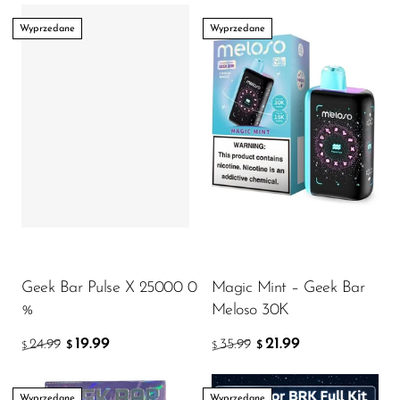
VapMod
Wyprzedane
Wyprzedane
VIHO
Voom
Vozol
Yo Bar
YOXY
Yovo
Zovoo by Voopoo
Dragbar
Geek Bar Pulse X 25000 0
Magic Mint – Geek Bar
%
Meloso 30K
19.99
21.99
24.99
35.99
$
$
$
$
Wyprzedane
Wyprzedane