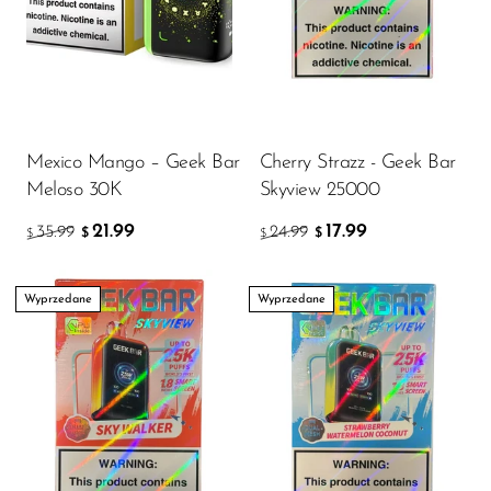
Mexico Mango – Geek Bar
Cherry Strazz - Geek Bar
Meloso 30K
Skyview 25000
21.99
17.99
35.99
24.99
$
$
$
$
Wyprzedane
Wyprzedane